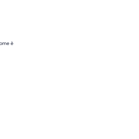
li
 come è
apiti