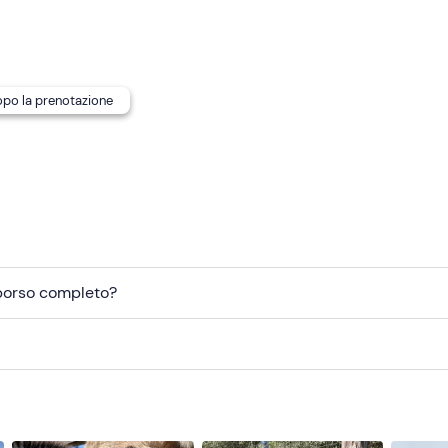
ivo a base di prodotti tipici
: il tagliere si compone di un
ritorio; tagliere medio €15,00 e tagliere grande €25,00. Sono
leranze alimentari. Contatta la guida ai recapiti indicati nell'e
ervizio e comunicare eventuali esigenze alimentari.
dopo la prenotazione
di ritrovo
non è raggiungibile con mezzi pubblici
.
mborso completo?