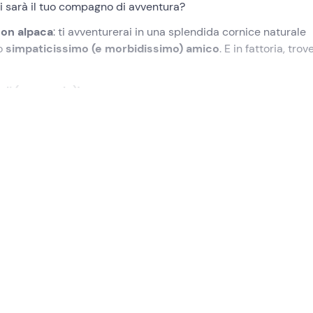
hi sarà il tuo compagno di avventura?
con alpaca
: ti avventurerai in una splendida cornice naturale
uo
simpaticissimo (e morbidissimo) amico
. E in fattoria, trov
ali (e coccole)!
lezionato
nel punto di ritrovo a
Turri (SU)
. Troveremo ad atten
a!
zione sul parco e gli animali
. La guida non mancherà di forni
'esperienza senza pensieri.
ta della fattoria!
Entreremo nel recinto, per un'
interazione d
coleremo e scatteremo foto ricordo. Incontreremo
alpaca, asine
guida non mancherà di raccontare
aneddoti e curiosità sulle 
 1 ora circa.
paca
: una volta scelto il nostro compagno di avventura, lo