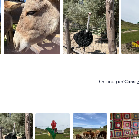
Ordina per:
Consig
Consigliate
Più recenti
Meno recenti
Più alte