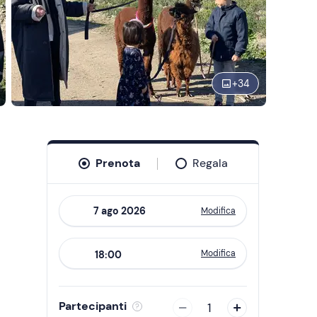
+
34
Prenota
Regala
Modifica
Navigate
forward
Modifica
18:00
to
interact
with
Partecipanti
1