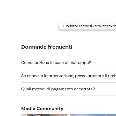
È possibile arricchire l'esperienza con un aperit
assortimento di salumi, formaggi e verdure del ter
disponibili opzioni per persone con allergie e intol
di conferma della prenotazione per richiedere il s
L’indirizzo esatto ti verrà inviato 
In loco è presente
parcheggio gratuito
. Il punto 
Abbigliamento consigliato
Domande frequenti
Abbigliamento comodo adatto alla stagione
Come funziona in caso di maltempo?
Se cancello la prenotazione, posso ottenere il ri
Quali metodi di pagamento accettate?
Media Community