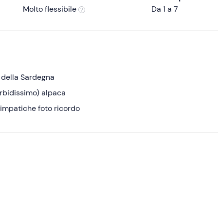
Molto flessibile
Da 1 a 7
e della Sardegna
rbidissimo) alpaca
 simpatiche foto ricordo