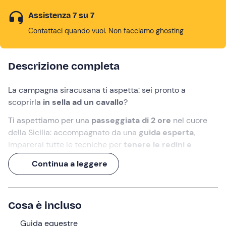
Assistenza 7 su 7
Contattaci quando vuoi. Non facciamo ghosting
Descrizione completa
La campagna siracusana ti aspetta: sei pronto a
scoprirla
in sella ad un cavallo
?
Ti aspettiamo per una
passeggiata di 2 ore
nel cuore
della Sicilia: accompagnato da una
guida esperta
,
imparerai tutte le tecniche per
tenere le redini e
procedere al passo
.
Continua a leggere
Lungo un
percorso pianeggiante
costellato di verde e
montagne all'orizzonte, potrai guadare il letto di un ex
fiume, rilassarti a contatto con la natura e ricevere
Cosa è incluso
un'
indimenticabile foto ricordo
dell'esperienza.
Guida equestre