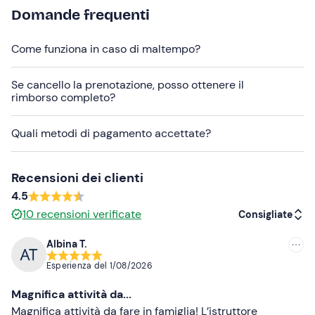
navetta
ad un
costo extra
. Per richiederla, contatta la
Domande frequenti
guida (i suoi recapiti ti verranno inviati via e-mail con la
conferma di prenotazione).
Come funziona in caso di maltempo?
La monta è all'inglese.
Se cancello la prenotazione, posso ottenere il
Abbigliamento consigliato
rimborso completo?
Pantaloni lunghi
Quali metodi di pagamento accettate?
Scarpe chiuse
Recensioni dei clienti
4.5
10
recensioni verificate
Consigliate
Albina T.
Consigliate
Esperienza del
1/08/2026
Più recenti
Magnifica attività da...
Meno recenti
Magnifica attività da fare in famiglia! L’istruttore