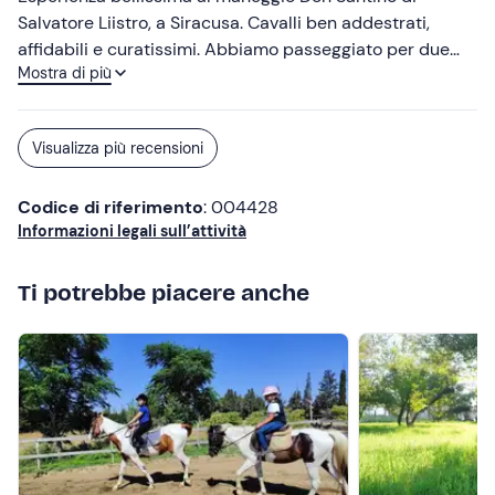
Consiglio questo centro ippico a chi vuole vivere una
Salvatore Liistro, a Siracusa. Cavalli ben addestrati,
fantastica esperienza a cavallo, sia per principianti che
affidabili e curatissimi. Abbiamo passeggiato per due
non. Ludovica
Mostra di più
ore nelle campagne di Siracusa al tramonto, pur
essendo la prima volta che montavamo un cavallo. Il
signor Salvatore ed il suo team sono delle persone
Visualizza più recensioni
eccezionali, professionali e svolgono le attività con
grande amore verso i cavalli, disponibilità verso gli ospiti
Codice di riferimento
: 004428
e passione. Consigliatissima.
Informazioni legali sull’attività
Ti potrebbe piacere anche