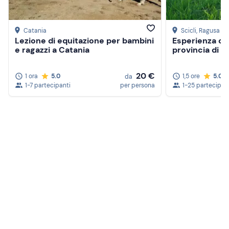
Catania
Scicli
, Ragusa
Lezione di equitazione per bambini
Esperienza con
e ragazzi a Catania
provincia di 
20 €
1 ora
5.0
1,5 ore
5.0
da
1-7 partecipanti
per persona
1-25 partecipan