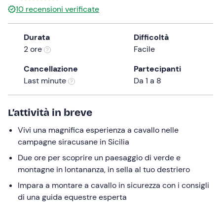
10
recensioni verificate
the
question
mark
Durata
Difficoltà
key
2 ore
Facile
to
Cancellazione
Partecipanti
get
Last minute
Da 1 a 8
the
keyboard
shortcuts
L’attività in breve
for
changing
Vivi una magnifica esperienza a cavallo nelle
dates.
campagne siracusane in Sicilia
Due ore per scoprire un paesaggio di verde e
montagne in lontananza, in sella al tuo destriero
Impara a montare a cavallo in sicurezza con i consigli
di una guida equestre esperta