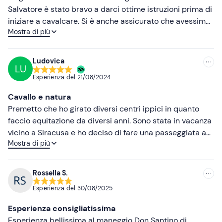
Salvatore è stato bravo a darci ottime istruzioni prima di
Più alte
iniziare a cavalcare. Si è anche assicurato che avessimo
Mostra di più
capito bene e che avessimo un cavallo adatto.
Più basse
Bellissimo il posto in piena natura. Passeggiata dinamica
con servizio foto e video compreso nel prezzo.
Ludovica
LU
Esperienza del
21/08/2024
Cavallo e natura
Premetto che ho girato diversi centri ippici in quanto
faccio equitazione da diversi anni. Sono stata in vacanza
vicino a Siracusa e ho deciso di fare una passeggiata a
Mostra di più
cavallo,. Ho avuto il piacere di trovare questo centro
ippico e di farne una di due ore. Abbiamo passeggiato in
mezzo alla natura alternando passo trotto e galoppo, per
Rossella S.
chi aveva un livello sufficiente. Proprietario simpatico e
Esperienza del
30/08/2025
personale molto gentile, ambiente molto bello, si nota
l’amore per i cavalli e l’attenzione per i cavalieri. Cavalli
Esperienza consigliatissima
bravissimi è molto disponibili al contatto con l’umano.
Esperienza bellissima al maneggio Don Santino di