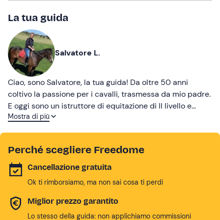
La tua guida
Salvatore L.
Ciao, sono Salvatore, la tua guida! Da oltre 50 anni
coltivo la passione per i cavalli, trasmessa da mio padre.
E oggi sono un istruttore di equitazione di II livello e
Mostra di più
guida equestre ambientale, pronto ad accompagnarti
alla scoperta della mia terra (in sella)!
Perché scegliere Freedome
Cancellazione gratuita
Ok ti rimborsiamo, ma non sai cosa ti perdi
Miglior prezzo garantito
Lo stesso della guida: non applichiamo commissioni