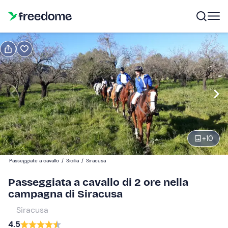
Prenota o regala
Prenota
Regala
Modifica
Navigate
forward
Modifica
14:00
to
interact
+
10
with
Partecipanti
1
the
70 €
Passeggiate a cavallo
/
Sicilia
/
Siracusa
calendar
and
Passeggiata a cavallo di 2 ore nella
select
campagna di Siracusa
a
Siracusa
date.
4.5
Press