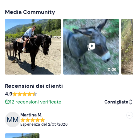
Abbigliamento consigliato
Media Community
Pantaloni lunghi
Scarpe chiuse
0:06
Recensioni dei clienti
4.9
12
recensioni verificate
Consigliate
Martina M.
Consigliate
Esperienza del
2/05/2026
Più recenti