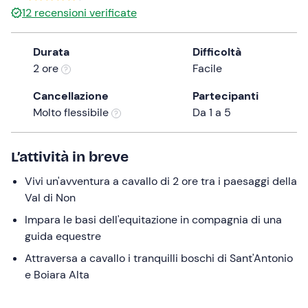
12
recensioni verificate
the
question
mark
Durata
Difficoltà
key
2 ore
Facile
to
Cancellazione
Partecipanti
get
Molto flessibile
Da 1 a 5
the
keyboard
shortcuts
L’attività in breve
for
changing
Vivi un'avventura a cavallo di 2 ore tra i paesaggi della
dates.
Val di Non
Impara le basi dell'equitazione in compagnia di una
guida equestre
Attraversa a cavallo i tranquilli boschi di Sant'Antonio
e Boiara Alta