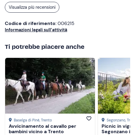
Visualizza più recensioni
Codice di riferimento
: 006215
Informazioni legali sull’attività
Ti potrebbe piacere anche
Baselga di Piné
, Trento
Segonzano
, Tren
Avvicinamento al cavallo per
Picnic in vigna
Crea un account Freedome
bambini vicino a Trento
Segonzano in 