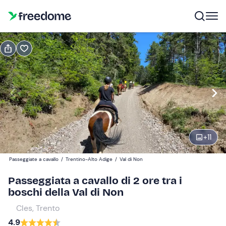
Prenota o regala
Prenota
Regala
Modifica
Navigate
forward
Modifica
15:00
to
interact
+
11
with
Partecipanti
1
the
60 €
Passeggiate a cavallo
/
Trentino-Alto Adige
/
Val di Non
calendar
and
Passeggiata a cavallo di 2 ore tra i
select
boschi della Val di Non
a
Cles, Trento
date.
4.9
Press