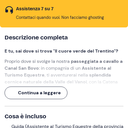
Assistenza 7 su 7
Contattaci quando vuoi. Non facciamo ghosting
Descrizione completa
E tu, sai dove si trova "Il cuore verde del Trentino"?
Proprio dove si svolge la nostra
passeggiata a cavallo a
Canal San Bovo
: in compagnia di un
Assistente al
Turismo Equestre
, ti avventurerai nella
splendida
cornice naturale della Valle del Vanoi
, con la Catena
del Lagorai di sfondo.
Continua a leggere
Un'esperienza di oltre 1 ora,
nella natura incontaminata
della provincia di Trento!
Cosa è incluso
Cosa faremo
Guida (Assistente al Turismo Equestre della provincia
L'appuntamento è
10 minuti prima dell'orario