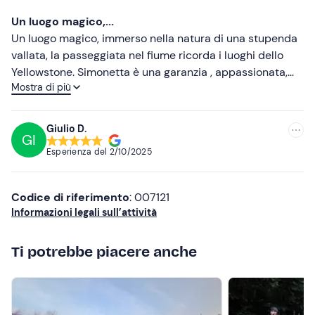
Più recenti
Un luogo magico,...
Meno recenti
Un luogo magico, immerso nella natura di una stupenda
vallata, la passeggiata nel fiume ricorda i luoghi dello
Più alte
Yellowstone. Simonetta è una garanzia , appassionata,
Mostra di più
vera amante dei cavalli e super preparata, passeggiata
Più basse
adatta a tutti, i cavalli sono splendidamente tenuti e
possiedono un ottimo addestramento, ideale per
Giulio D.
GI
principianti e divertente per chi magari ha un po' di
Esperienza del
2/10/2025
esperienza. Super consigliato.
Codice di riferimento
: 007121
Informazioni legali sull’attività
Ti potrebbe piacere anche