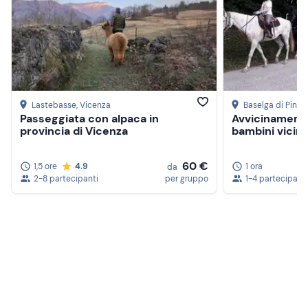
Lastebasse
, Vicenza
Baselga di Piné
,
Passeggiata con alpaca in
Avvicinamento
provincia di Vicenza
bambini vicin
60 €
1,5 ore
4.9
1 ora
da
2-8 partecipanti
per gruppo
1-4 partecipanti