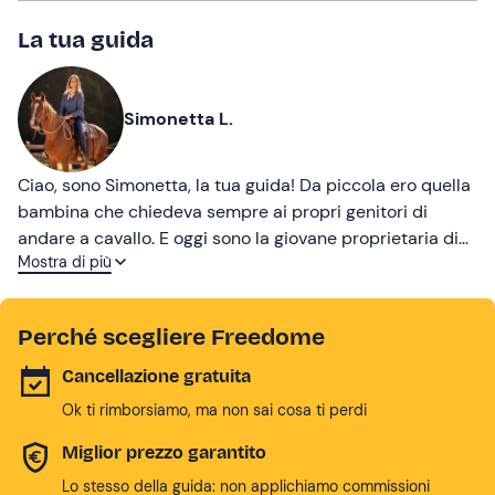
La tua guida
Simonetta L.
Ciao, sono Simonetta, la tua guida! Da piccola ero quella
bambina che chiedeva sempre ai propri genitori di
andare a cavallo. E oggi sono la giovane proprietaria di
Mostra di più
un maneggio in provincia di Trento. Ti aspetto per
cavalcare insieme nell'incontaminata natura trentina!
Perché scegliere Freedome
Cancellazione gratuita
Ok ti rimborsiamo, ma non sai cosa ti perdi
Miglior prezzo garantito
Lo stesso della guida: non applichiamo commissioni