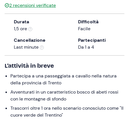
2
recensioni verificate
the
question
mark
Durata
Difficoltà
key
1,5 ore
Facile
to
Cancellazione
Partecipanti
get
Last minute
Da 1 a 4
the
keyboard
shortcuts
L’attività in breve
for
changing
Partecipa a una passeggiata a cavallo nella natura
dates.
della provincia di Trento
Avventurati in un caratteristico bosco di abeti rossi
con le montagne di sfondo
Trascorri oltre 1 ora nello scenario conosciuto come "Il
cuore verde del Trentino"