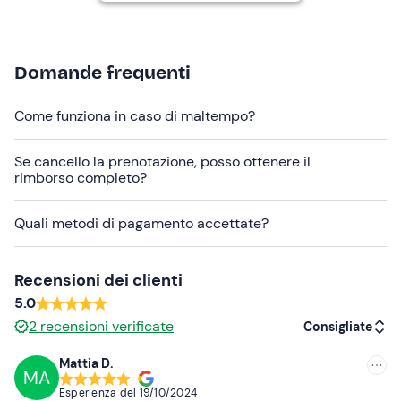
L'esperienza si svolge
da maggio a ottobre
ed è
confermata al raggiungimento del numero
minimo di 2
partecipanti
.
Domande frequenti
In loco è presente
parcheggio gratuito
. Il punto di
ritrovo
non è raggiungibile con mezzi pubblici
.
Come funziona in caso di maltempo?
Abbigliamento consigliato
Se cancello la prenotazione, posso ottenere il
Pantaloni lunghi
rimborso completo?
Scarpe da ginnastica comode
Quali metodi di pagamento accettate?
Recensioni dei clienti
5.0
2
recensioni verificate
Consigliate
Mattia D.
MA
Consigliate
Esperienza del
19/10/2024