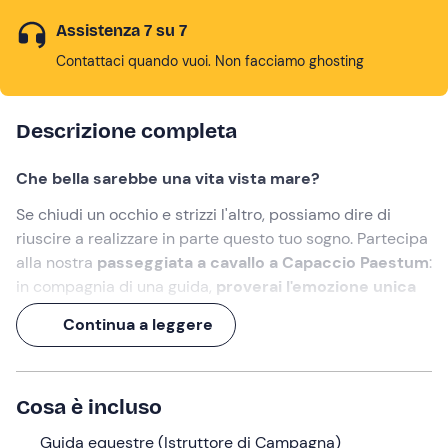
Assistenza 7 su 7
Contattaci quando vuoi. Non facciamo ghosting
Descrizione completa
Che bella sarebbe una vita vista mare?
Se chiudi un occhio e strizzi l'altro, possiamo dire di
riuscire a realizzare in parte questo tuo sogno. Partecipa
alla nostra
passeggiata a cavallo a Capaccio Paestum
:
in compagnia di una guida,
proverai l'emozione unica
di cavalcare in spiaggia rispondendo al richiamo del
Continua a leggere
mare
.
Un'esperienza di oltre 1 ora
: il primo passo (o zoccolo)
verso le onde!
Cosa è incluso
Cosa faremo
Guida equestre (Istruttore di Campagna)