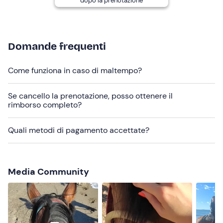
dopo la prenotazione
recapiti indicati nell'e-mail di conferma della
prenotazione per segnalare la presenza del tuo amico a
quattro zampe.
Domande frequenti
In loco è presente
parcheggio gratuito
. Il punto di
ritrovo
non è raggiungibile con mezzi pubblici
.
Come funziona in caso di maltempo?
Abbigliamento consigliato
Se cancello la prenotazione, posso ottenere il
Pantaloni lunghi (obbligatorio)
rimborso completo?
Scarpe chiuse (obbligatorio)
Quali metodi di pagamento accettate?
Media Community