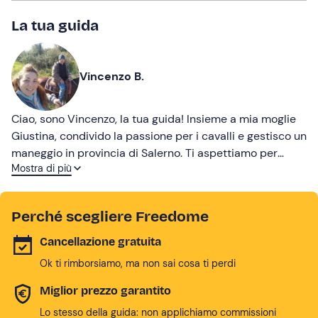
La tua guida
Vincenzo B.
Ciao, sono Vincenzo, la tua guida! Insieme a mia moglie
Giustina, condivido la passione per i cavalli e gestisco un
maneggio in provincia di Salerno. Ti aspettiamo per
Mostra di più
cavalcare insieme alla scoperta del nostro meraviglioso
territorio!
Perché scegliere Freedome
Cancellazione gratuita
Ok ti rimborsiamo, ma non sai cosa ti perdi
Miglior prezzo garantito
Lo stesso della guida: non applichiamo commissioni