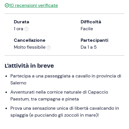
10
recensioni verificate
the
question
mark
Durata
Difficoltà
key
1 ora
Facile
to
Cancellazione
Partecipanti
get
Molto flessibile
Da 1 a 5
the
keyboard
shortcuts
L’attività in breve
for
changing
Partecipa a una passeggiata a cavallo in provincia di
dates.
Salerno
Avventurati nella cornice naturale di Capaccio
Paestum, tra campagna e pineta
Prova una sensazione unica di libertà cavalcando in
spiaggia (e pucciando gli zoccoli in mare)!