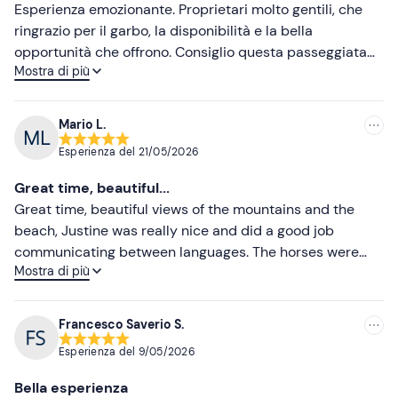
Esperienza emozionante. Proprietari molto gentili, che
ringrazio per il garbo, la disponibilità e la bella
opportunità che offrono. Consiglio questa passeggiata
Mostra di più
speciale, anche a chi come me non sia mai stato in sella
e/o sia intimorito dai cavalli: penso che la prima volta sia
utile a prendere confidenza con la situazione generale,
Mario L.
poi può subentrare una intesa con il proprio compagno
Esperienza del
21/05/2026
di viaggio a quattro zampe.
Great time, beautiful...
Great time, beautiful views of the mountains and the
beach, Justine was really nice and did a good job
communicating between languages. The horses were
Mostra di più
beautiful and behaved nicely
Francesco Saverio S.
Esperienza del
9/05/2026
Bella esperienza