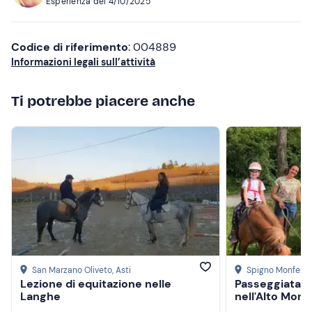
Esperienza del
4/10/2025
Più recenti
Meno recenti
Codice di riferimento
: 004889
Informazioni legali sull’attività
Più alte
Ti potrebbe piacere anche
Più basse
San Marzano Oliveto
, Asti
Spigno Monferra
Lezione di equitazione nelle
Passeggiata s
Langhe
nell'Alto Monf