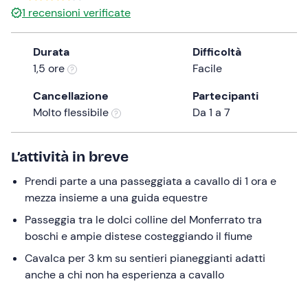
1
recensioni verificate
the
question
mark
Durata
Difficoltà
key
1,5 ore
Facile
to
Cancellazione
Partecipanti
get
Molto flessibile
Da 1 a 7
the
keyboard
shortcuts
L’attività in breve
for
changing
Prendi parte a una passeggiata a cavallo di 1 ora e
dates.
mezza insieme a una guida equestre
Passeggia tra le dolci colline del Monferrato tra
boschi e ampie distese costeggiando il fiume
Cavalca per 3 km su sentieri pianeggianti adatti
anche a chi non ha esperienza a cavallo