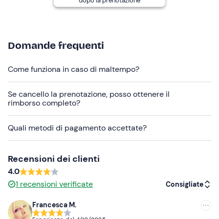
dopo la prenotazione
Per la passeggiata viene utilizzata la
monta inglese
. È
possibile richiedere anche la monta americana; contatta
l'organizzatore ai recapiti indicati nell'email di conferma
Domande frequenti
prenotazione.
Il punto di ritrovo non è raggiungibile con mezzi pubblici.
Come funziona in caso di maltempo?
Eventuali
accompagnatori
possono rimanere presso il
Se cancello la prenotazione, posso ottenere il
maneggio.
rimborso completo?
Abbigliamento consigliato
Quali metodi di pagamento accettate?
Pantaloni lunghi
Scarpe chiuse
Recensioni dei clienti
4.0
1
recensioni verificate
Consigliate
Francesca M.
Consigliate