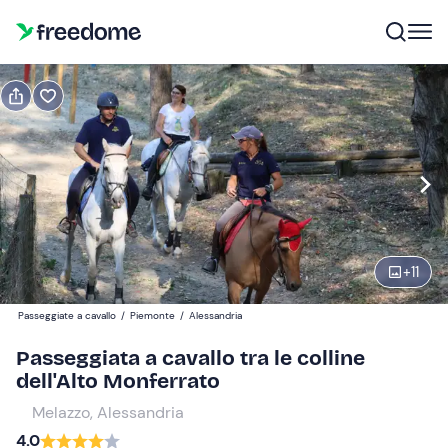
Prenota o regala
Prenota
Regala
Modifica
Navigate
forward
Modifica
09:00
to
interact
+
11
with
Partecipanti
1
the
45 €
Passeggiate a cavallo
/
Piemonte
/
Alessandria
calendar
and
Passeggiata a cavallo tra le colline
select
dell'Alto Monferrato
a
Melazzo, Alessandria
date.
4.0
Press