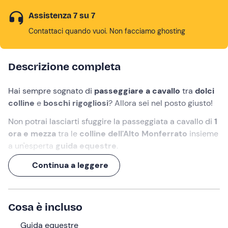
Assistenza 7 su 7
Contattaci quando vuoi. Non facciamo ghosting
Descrizione completa
Hai sempre sognato di
passeggiare a cavallo
tra
dolci
colline
e
boschi rigogliosi
? Allora sei nel posto giusto!
Non potrai lasciarti sfuggire la passeggiata a cavallo di
1
ora e mezza
tra le
colline dell'Alto Monferrato
insieme
a un'esperta
guida equestre
.
Avvicinati al mondo dell'equitazione passeggiando lungo
Continua a leggere
il
fiume
e lasciandoti incantare dai meravigliosi
paesaggi.
Cosa è incluso
Cosa faremo
Guida equestre
Ci incontreremo all'orario selezionato in fase di