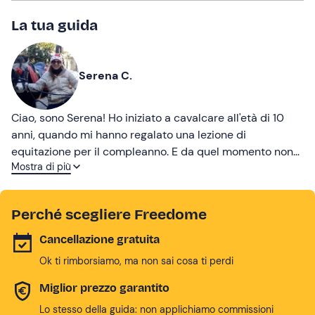
La tua guida
Serena C.
Ciao, sono Serena! Ho iniziato a cavalcare all'età di 10
anni, quando mi hanno regalato una lezione di
equitazione per il compleanno. E da quel momento non
Mostra di più
ho mai smesso: ho trasformato la passione per i cavalli
in una professione e oggi accompagno i miei (piccoli e
grandi) ospiti in sella!
Perché scegliere Freedome
Cancellazione gratuita
Ok ti rimborsiamo, ma non sai cosa ti perdi
Miglior prezzo garantito
Lo stesso della guida: non applichiamo commissioni