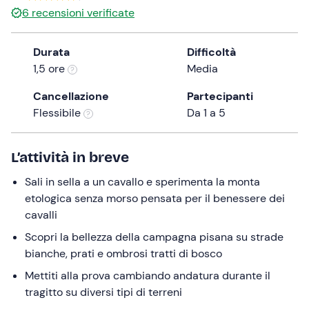
6
recensioni verificate
the
question
mark
Durata
Difficoltà
key
1,5 ore
Media
to
Cancellazione
Partecipanti
get
Flessibile
Da 1 a 5
the
keyboard
shortcuts
L’attività in breve
for
changing
Sali in sella a un cavallo e sperimenta la monta
dates.
etologica senza morso pensata per il benessere dei
cavalli
Scopri la bellezza della campagna pisana su strade
bianche, prati e ombrosi tratti di bosco
Mettiti alla prova cambiando andatura durante il
tragitto su diversi tipi di terreni