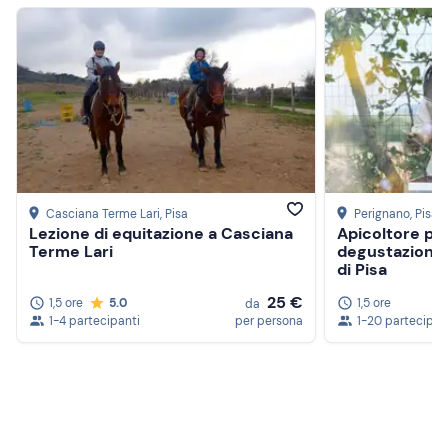
Casciana Terme Lari
, Pisa
Perignano
, Pisa
Lezione di equitazione a Casciana
Apicoltore pe
Terme Lari
degustazione d
di Pisa
25 €
1,5 ore
5.0
1,5 ore
da
1-4 partecipanti
per persona
1-20 partecipan