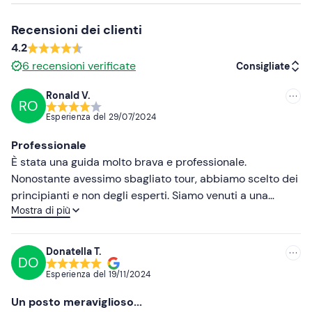
Abbigliamento consigliato
Recensioni dei clienti
Pantaloni lunghi
4.2
Scarpe da ginnastica
6
recensioni verificate
Consigliate
Ronald V.
RO
Consigliate
Esperienza del
29/07/2024
Più recenti
Professionale
Meno recenti
È stata una guida molto brava e professionale.
Nonostante avessimo sbagliato tour, abbiamo scelto dei
Più alte
principianti e non degli esperti. Siamo venuti a una
Mostra di più
soluzione e abbiamo ottenuto un piccolo rimborso.
Più basse
Grazie e ci vediamo la prossima volta
Donatella T.
DO
Esperienza del
19/11/2024
Un posto meraviglioso...