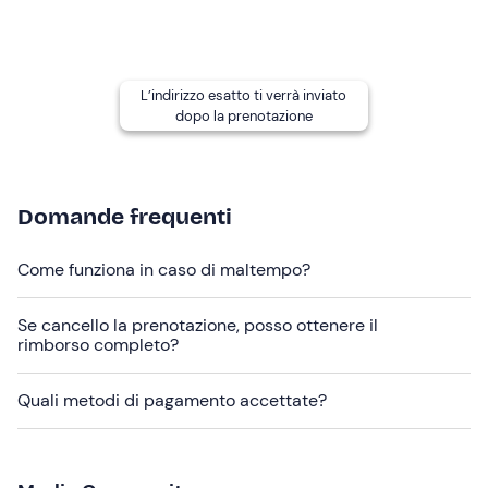
Eventuali
accompagnatori
possono attendere presso il
maneggio durante lo svolgimento dell'attività; in
struttura possono accedere cani al guinzaglio.
L’indirizzo esatto ti verrà inviato
Il maneggio non è raggiungibile con i mezzi pubblici. In
dopo la prenotazione
loco è disponibile un
parcheggio gratuito
.
Abbigliamento consigliato
Domande frequenti
Pantaloni lunghi
Scarpe chiuse
Come funziona in caso di maltempo?
Non dimenticare di portare
Se cancello la prenotazione, posso ottenere il
Bottiglietta d'acqua
rimborso completo?
Quali metodi di pagamento accettate?