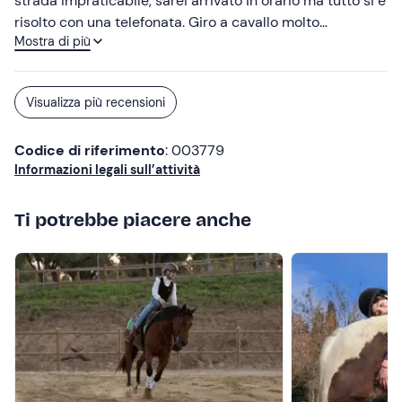
strada impraticabile, sarei arrivato in orario ma tutto si è
risolto con una telefonata. Giro a cavallo molto
Mostra di più
rilassante, da rifare sicuramente.
Visualizza più recensioni
Codice di riferimento
: 003779
Informazioni legali sull’attività
Ti potrebbe piacere anche