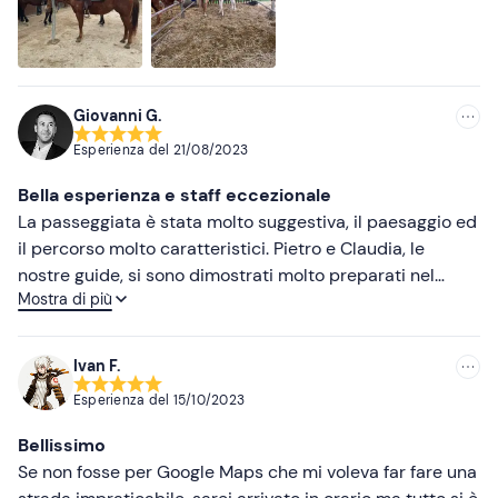
Più alte
Più basse
Giovanni G.
Esperienza del
21/08/2023
Bella esperienza e staff eccezionale
La passeggiata è stata molto suggestiva, il paesaggio ed
il percorso molto caratteristici. Pietro e Claudia, le
nostre guide, si sono dimostrati molto preparati nel
Mostra di più
briefing iniziale e nel corso della passeggiata. I cavalli
semplicemente fantastici.
Ivan F.
Esperienza del
15/10/2023
Bellissimo
Se non fosse per Google Maps che mi voleva far fare una