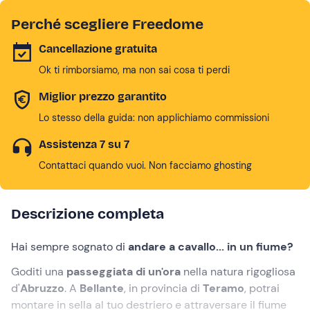
Perché scegliere Freedome
Cancellazione gratuita
Ok ti rimborsiamo, ma non sai cosa ti perdi
Miglior prezzo garantito
Lo stesso della guida: non applichiamo commissioni
Assistenza 7 su 7
Contattaci quando vuoi. Non facciamo ghosting
Descrizione completa
Hai sempre sognato di
andare a cavallo... in un fiume?
Goditi una
passeggiata di un'ora
nella natura rigogliosa
d'
Abruzzo
. A
Bellante
, in provincia di
Teramo
, potrai
montare in sella al tuo destriero e attraversare il fiume