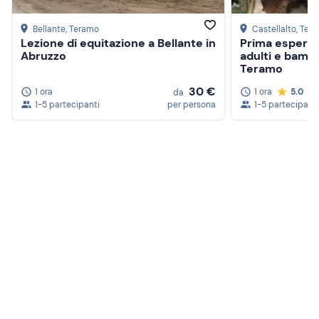
Bellante
, Teramo
Castellalto
, Ter
Lezione di equitazione a Bellante in
Prima esperie
Abruzzo
adulti e bambi
Teramo
30 €
1 ora
1 ora
5.0
da
1-5 partecipanti
per persona
1-5 partecipanti