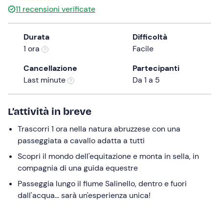
11
recensioni verificate
the
question
mark
Durata
Difficoltà
key
1 ora
Facile
to
Cancellazione
Partecipanti
get
Last minute
Da 1 a 5
the
keyboard
shortcuts
L’attività in breve
for
changing
Trascorri 1 ora nella natura abruzzese con una
dates.
passeggiata a cavallo adatta a tutti
Scopri il mondo dell'equitazione e monta in sella, in
compagnia di una guida equestre
Passeggia lungo il fiume Salinello, dentro e fuori
dall'acqua... sarà un'esperienza unica!