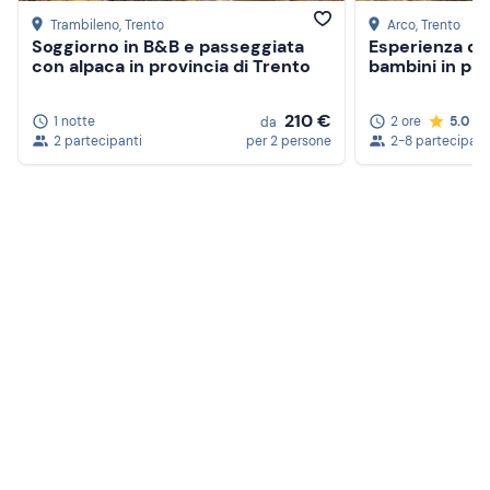
Trambileno
, Trento
Arco
, Trento
Soggiorno in B&B e passeggiata
Esperienza di 
con alpaca in provincia di Trento
bambini in pro
210 €
1 notte
2 ore
5.0
da
2 partecipanti
per 2 persone
2-8 partecipant
Crea un account Freedome
Unisciti a una community di avventurieri come te e
colleziona ricordi indimenticabili!
Continua con l'email