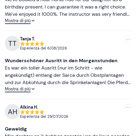
birthday present. I can guarantee it was a right choice.
We've enjoyed it 1000%. The instructor was very friendly
Mostra di più
and helpful. The horses were clean and well behaving.
The ride itself going through apple gardens along a river,
beautiful scenery. After the ride we had a glass of local
Tanja T.
sparkling vine and locally made ice-cream in a
Esperienza del
6/08/2026
neighbour agriturismo. So we've enjoyed every aspect of
this day.
Wunderschöner Ausritt in den Morgenstunden
Es war ein toller Ausritt (nur im Schritt - wie
angekündigt) entlang der Sarca durch Obstplantagen
und zur Abkühlung durch die Sprinkelanlagen! Die Pferde
Mostra di più
und die Anlage sind gepflegt und gut ausgebildet. Alles
in allem ein gelungener Ausflug!
Alkina H.
Esperienza del
29/07/2026
Geweldig