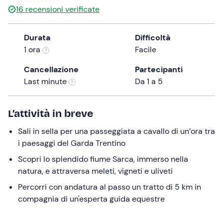
16
recensioni verificate
the
question
mark
Durata
Difficoltà
key
1 ora
Facile
to
Cancellazione
Partecipanti
get
Last minute
Da 1 a 5
the
keyboard
shortcuts
L’attività in breve
for
changing
Sali in sella per una passeggiata a cavallo di un’ora tra
dates.
i paesaggi del Garda Trentino
Scopri lo splendido fiume Sarca, immerso nella
natura, e attraversa meleti, vigneti e uliveti
Percorri con andatura al passo un tratto di 5 km in
compagnia di un'esperta guida equestre