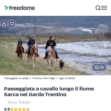
Prenota o regala
Prenota
Regala
Modifica
Navigate
forward
Modifica
08:00
to
interact
+
18
with
Partecipanti
1
the
35 €
Passeggiate a cavallo
/
Trentino-Alto Adige
/
Lago di Garda
calendar
and
Passeggiata a cavallo lungo il fiume
select
Sarca nel Garda Trentino
a
Arco, Trento
date.
4.9
Press