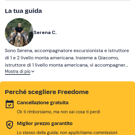
La tua guida
Serena C.
Sono Serena, accompagnatore escursionista e istruttore
di 1 e 2 livello monta americana. Insieme a Giacomo,
istruttore di 1 livello monta americana, vi accompagnerò
Mostra di più
in passeggiate ed esperienze da vivere in sicurezza e
tranquillità.
Perché scegliere Freedome
Cancellazione gratuita
Ok ti rimborsiamo, ma non sai cosa ti perdi
Miglior prezzo garantito
Lo stesso della guida: non applichiamo commissioni