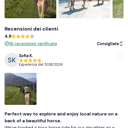
0:13
Recensioni dei clienti
4.9
16
recensioni verificate
Consigliate
Sofia K.
Consigliate
Esperienza del
5/08/2026
Più recenti
Meno recenti
Più alte
Più basse
Perfect way to explore and enjoy local nature on a
back of a beautiful horse.
We've booked a hour horse ride for our daughter as a