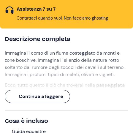
Assistenza 7 su 7
Contattaci quando vuoi. Non facciamo ghosting
Descrizione completa
Immagina il corso di un fiume costeggiato da monti e
zone boschive. Immagina il silenzio della natura rotto
soltanto dal rumore degli zoccoli dei cavalli sul terreno.
Immagina i profumi tipici di meleti, oliveti e vigneti.
Ecco, tutto questo è ciò che troverai nella
passeggiata
a cavallo
di un'ora lungo il fiume Sarca in Trentino
.
Continua a leggere
Un’occasione unica di vivere il territorio in chiave
sostenibile immerso nel verde, godendoti la pace e il
relax che solo la natura sa trasmettere.
Cosa è incluso
Sali in sella e vivi un’escursione che ti farà fare il pieno di
energia e di sorrisi!
Guida equestre