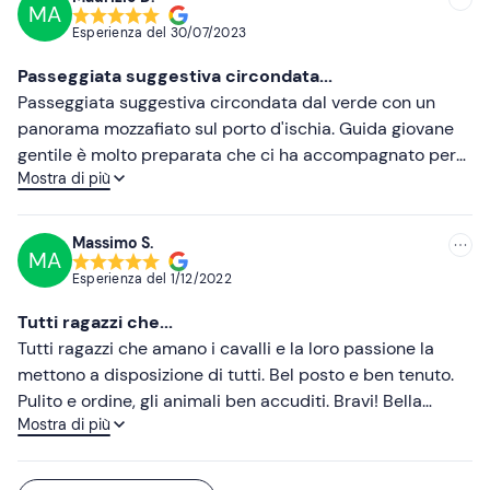
MA
Scarpe chiuse
Esperienza del
30/07/2023
Passeggiata suggestiva circondata...
Passeggiata suggestiva circondata dal verde con un
panorama mozzafiato sul porto d'ischia. Guida giovane
gentile è molto preparata che ci ha accompagnato per
Mostra di più
tutto il percorso fatto di scale e sentieri immessi nella
montagna.
Massimo S.
MA
Esperienza del
1/12/2022
Tutti ragazzi che...
Tutti ragazzi che amano i cavalli e la loro passione la
mettono a disposizione di tutti. Bel posto e ben tenuto.
Pulito e ordine, gli animali ben accuditi. Bravi! Bella
Mostra di più
passeggiata e soprattutto con cavalli che non sono
come muli! Consigliatissimo!