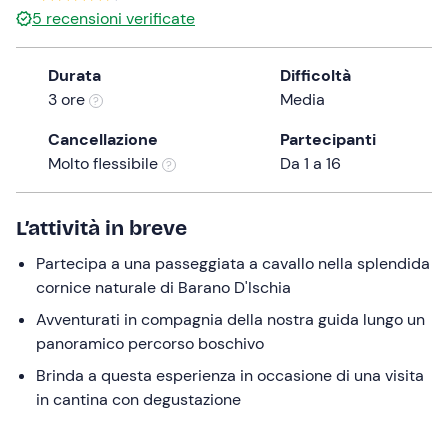
a
5
recensioni verificate
date.
Press
Durata
Difficoltà
the
3 ore
Media
question
mark
Cancellazione
Partecipanti
key
Molto flessibile
Da 1 a 16
to
get
L’attività in breve
the
keyboard
Partecipa a una passeggiata a cavallo nella splendida
shortcuts
cornice naturale di Barano D'Ischia
for
Avventurati in compagnia della nostra guida lungo un
changing
panoramico percorso boschivo
dates.
Brinda a questa esperienza in occasione di una visita
in cantina con degustazione