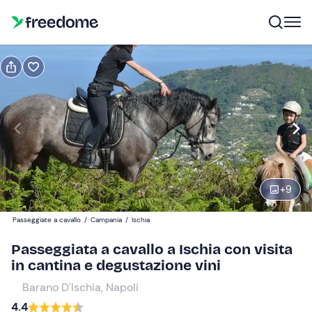
Prenota o regala
Prenota
Regala
degustazione
Modifica
Navigate
forward
Modifica
+
9
09:30
to
interact
Passeggiate a cavallo
/
Campania
/
Ischia
with
Partecipanti
1
Passeggiata a cavallo a Ischia con visita
the
90 €
in cantina e degustazione vini
calendar
and
Barano D'Ischia, Napoli
select
4.4