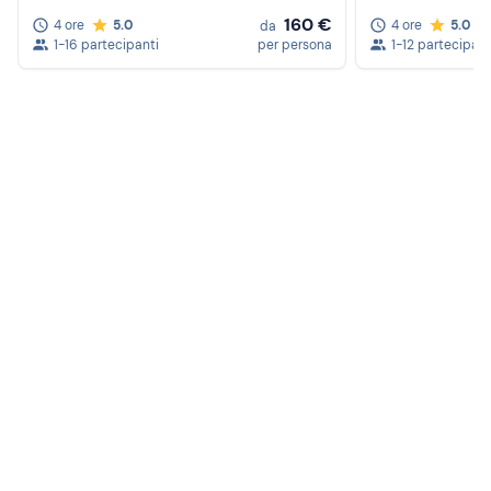
160 €
4 ore
5.0
4 ore
5.0
da
1-16 partecipanti
per persona
1-12 partecipant