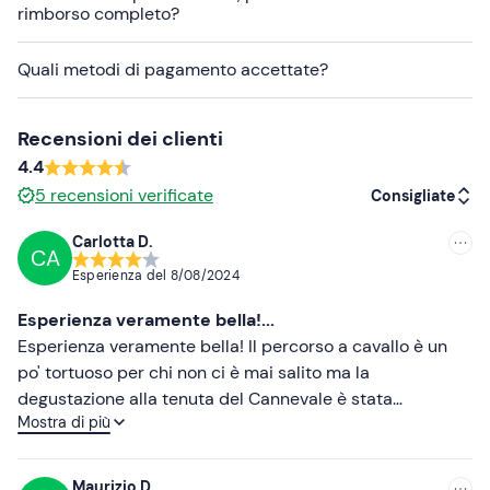
rimborso completo?
di 110 kg
.
L'esperienza è di
livello medio
ed è consigliata a chi ha
Quali metodi di pagamento accettate?
una buona forma fisica per la presenza di dislivelli lungo
il percorso.
Recensioni dei clienti
Altre informazioni
4.4
5
recensioni verificate
L'esperienza è disponibile
tutto l'anno
,
tranne nei mesi
Consigliate
di settembre e ottobre
, ed è confermata al
Carlotta D.
raggiungimento del numero
minimo di 2 partecipanti
.
CA
Consigliate
Esperienza del
8/08/2024
In loco è presente un
parcheggio gratuito
. Il punto di
Più recenti
ritrovo è raggiungibile con
mezzi pubblici
.
Esperienza veramente bella!...
Meno recenti
Esperienza veramente bella! Il percorso a cavallo è un
Se hai
allergie e/o intolleranze alimentari
contatta la
po' tortuoso per chi non ci è mai salito ma la
guida per comunicarle.
Più alte
degustazione alla tenuta del Cannevale è stata
Abbigliamento consigliato
Mostra di più
indimenticabile, Anna è stata accogliente e gentilissima.
Più basse
La vista e la storia della sua azienda vi lasceranno senza
Pantaloni lunghi
parole.
Maurizio D.