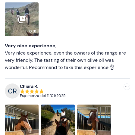
Più recenti
Calzini lunghi
Meno recenti
Scarpe chiuse non con suola piatta
Più alte
0:31
Più basse
Very nice experience,...
Very nice experience, even the owners of the range are
very friendly. The tasting of their own olive oil was
wonderful. Recommend to take this experience 👌
Chiara R.
Esperienza del
11/01/2025