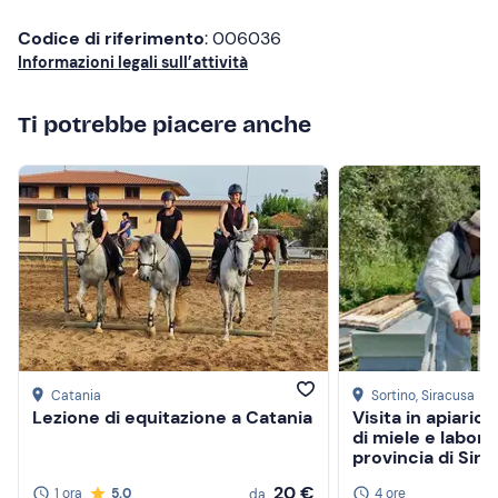
conservare. Consiglio di contattare Antonella
Codice di riferimento
: 006036
telefonicamente prima della passeggiata per
Informazioni legali sull’attività
comunicare le stazze dei partecipanti in modo tale da
poter scegliere in relazione al peso il cavallo più giusto. È
un esperimenza che consiglio anche ai più piccoli
Ti potrebbe piacere anche
perché i cavalli sono tutti molto dolci e tranquilli.
Catania
Sortino
, Siracusa
Lezione di equitazione a Catania
Visita in apiari
di miele e labora
provincia di Sir
20 €
1 ora
5.0
4 ore
da