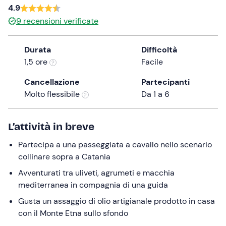
a
4.9
date.
9
recensioni verificate
Press
the
Durata
Difficoltà
question
1,5 ore
Facile
mark
key
Cancellazione
Partecipanti
to
Molto flessibile
Da 1 a 6
get
the
L’attività in breve
keyboard
shortcuts
Partecipa a una passeggiata a cavallo nello scenario
for
collinare sopra a Catania
changing
Avventurati tra uliveti, agrumeti e macchia
dates.
mediterranea in compagnia di una guida
Gusta un assaggio di olio artigianale prodotto in casa
con il Monte Etna sullo sfondo