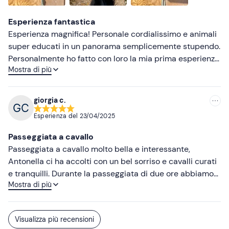
Esperienza fantastica
Esperienza magnifica! Personale cordialissimo e animali
super educati in un panorama semplicemente stupendo.
Personalmente ho fatto con loro la mia prima esperienza
Mostra di più
e sono stati completamente bravi a spiegare tutto nei
minimi dettagli e mettendomi a mio completo agio.
Inoltre alla fine della passeggiata sono stata deliziata di
giorgia c.
un assaggio di pane con olio e altri prodotti tipici e di
Esperienza del
23/04/2025
loro produzione. Tutti buonissimo e super igienico.
Passeggiata a cavallo
Passeggiata a cavallo molto bella e interessante,
Antonella ci ha accolti con un bel sorriso e cavalli curati
e tranquilli. Durante la passeggiata di due ore abbiamo
Mostra di più
avuto modo di osservare la natura da un altro punto di
vista e le spiegazioni sono state esaustive. Durante il
tragitto ci sono state scattate delle foto di gruppo molto
Visualizza più recensioni
belle con lo sfondo dell'Etna, un bellissimo ricordo da