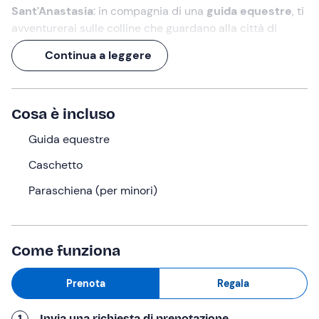
Sant'Anastasia
: in compagnia di una
guida equestre
, ti
avventurerai sulle colline che guardano alla città di
Catania e al Monte Etna, godendo di una
vista
Continua a leggere
panoramica esclusiva
allietata dal
profumo di uliveti
e agrumeti
.
Un'escursione di 1 o 2 ore
, che terminerà con un
Cosa è incluso
assaggio di olio artigianale
prodotto in casa dalla tua
guida!
Guida equestre
Caschetto
Cosa faremo
Paraschiena (per minori)
L'appuntamento è
15 minuti prima
dell'orario
selezionato nel punto di ritrovo a
Motta Sant'Anastasia
(CT)
. Ad accoglierci sarà la
guida equestre
che ci
accompagnerà in questa avventura!
Come funziona
Radunati tutti i partecipanti,
incontreremo i cavalli
e
Prenota
Regala
procederemo con la messa in sella. La guida non
mancherà di illustrarci le
nozioni base dell'equitazione
1
Invia una richiesta di prenotazione