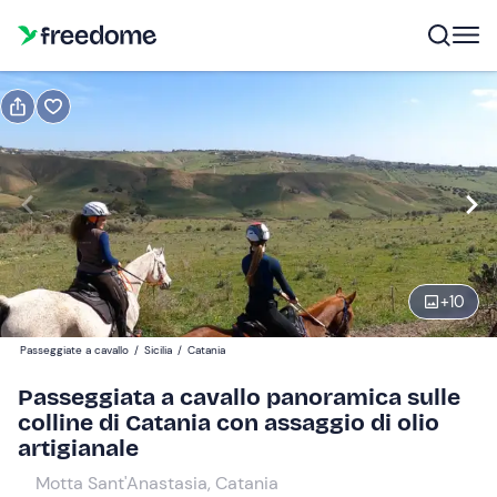
Prenota o regala
Prenota
Regala
1 ora
Modifica
Navigate
forward
Modifica
+
10
08:00
to
interact
Passeggiate a cavallo
/
Sicilia
/
Catania
with
Partecipanti
1
Passeggiata a cavallo panoramica sulle
the
35 €
colline di Catania con assaggio di olio
calendar
artigianale
and
select
Motta Sant'Anastasia, Catania