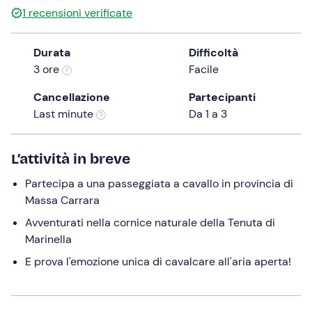
1
recensioni verificate
the
question
mark
Durata
Difficoltà
key
3 ore
Facile
to
Cancellazione
Partecipanti
get
Last minute
Da 1 a 3
the
keyboard
shortcuts
L’attività in breve
for
changing
Partecipa a una passeggiata a cavallo in provincia di
dates.
Massa Carrara
Avventurati nella cornice naturale della Tenuta di
Marinella
E prova l'emozione unica di cavalcare all'aria aperta!