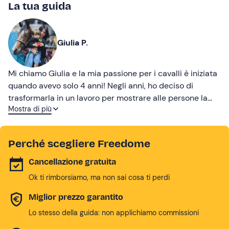
La tua guida
Giulia P.
Mi chiamo Giulia e la mia passione per i cavalli è iniziata
quando avevo solo 4 anni! Negli anni, ho deciso di
trasformarla in un lavoro per mostrare alle persone la
Mostra di più
dolcezza di questi animali e la bellezza della natura che
il mio territorio ha da offire.
Perché scegliere Freedome
Cancellazione gratuita
Ok ti rimborsiamo, ma non sai cosa ti perdi
Miglior prezzo garantito
Lo stesso della guida: non applichiamo commissioni