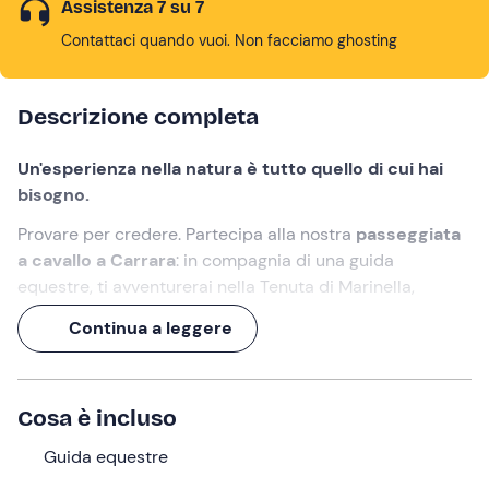
Assistenza 7 su 7
Contattaci quando vuoi. Non facciamo ghosting
Descrizione completa
Un'esperienza nella natura è tutto quello di cui hai
bisogno.
Provare per credere. Partecipa alla nostra
passeggiata
a cavallo a Carrara
: in compagnia di una guida
equestre, ti avventurerai nella Tenuta di Marinella,
cavalcando in una splendida cornice naturale.
Continua a leggere
Un'esperienza di 3 ore
, per far respirare mente e corpo!
Cosa faremo
Cosa è incluso
L'appuntamento è all'orario selezionato
nel punto di
Guida equestre
ritrovo a
Carrara (MS)
. In loco incontreremo la
guida
equestre
che ci accompagnerà in questa avventura!