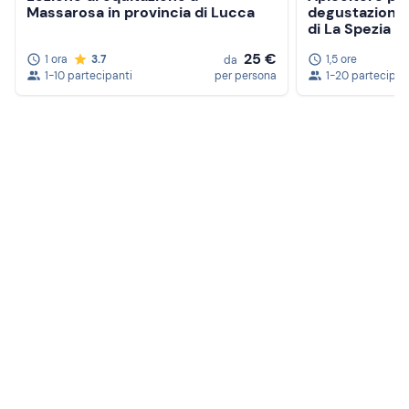
Massarosa in provincia di Lucca
degustazione d
di La Spezia
25 €
1 ora
3.7
1,5 ore
da
1-10 partecipanti
per persona
1-20 partecipan