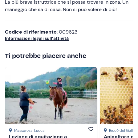
Meno recenti
La più brava istruttrice che si possa trovare in zona. Un
maneggio che sa di casa. Non si può volere di più!
Più alte
Più basse
Codice di riferimento
: 009623
Informazioni legali sull’attività
Ti potrebbe piacere anche
Massarosa
, Lucca
Riccò del Golfo 
Lezione di equitazione a
Apicoltore pe