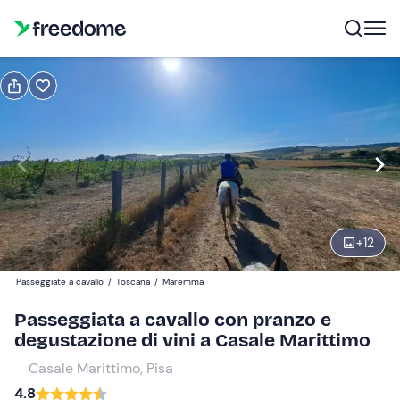
Prenota o regala
Prenota
Regala
passeggiata + pranzo
Modifica
Navigate
forward
Modifica
+
12
17:00
to
interact
Passeggiate a cavallo
/
Toscana
/
Maremma
with
Adulti
1
Passeggiata a cavallo con pranzo e
the
85 €
degustazione di vini a Casale Marittimo
calendar
and
Casale Marittimo, Pisa
Bambini
0
select
65 €
4.8