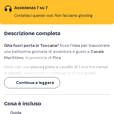
Assistenza 7 su 7
Contattaci quando vuoi. Non facciamo ghosting
Descrizione completa
Gita fuori porta in Toscana
? Ecco l'idea per trascorrere
una bellissima giornata di avventura e gusto a
Casale
Marittimo
, in provincia di
Pisa
.
Inizia con una
passeggiata a cavallo di 1 ora tra campi
e vigneti
, cavalcando in compagnia di una
guida
.
Al rientro dalla passeggiata ti aspetta un
pranzo e
Continua a leggere
degustazione vini dell'Azienda Agricola Toscani
. In
alto i calici, è il momento di brindare!
Cosa è incluso
Cosa faremo
Guida
L'appuntamento è a
Casale Marittimo (PI)
,
10 minuti