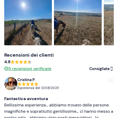
Abbigliamento consigliato
Pantaloni lunghi
Scarpe chiuse
Non dimenticare di portare
Documento di identità e codice fiscale
Occhiali da sole
Recensioni dei clienti
Acqua
4.8
5
recensioni verificate
Consigliate
Cristina P.
Consigliate
Esperienza del
12/08/2025
Più recenti
Fantastica avventura
Meno recenti
Bellissima esperienza… abbiamo trovato delle persone
magnifiche e soprattutto gentilissime… ci hanno messo a
Più alte
nostro agio… abbiamo visto posti meravigliosi… lo