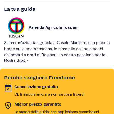
La tua guida
Azienda Agricola Toscani
Siamo un’azienda agricola a Casale Marittimo, un piccolo
borgo sulla costa toscana, in cima alle colline a pochi
chilometri a nord di Bolgheri. La nostra passione per la
Mostra di più
campagna è riflessa nel carattere diretto e autentico
della cantina, che porta avanti una vinificazione
completamente sostenibile.
Perché scegliere Freedome
Cancellazione gratuita
Ok ti rimborsiamo, ma non sai cosa ti perdi
Miglior prezzo garantito
Lo stesso della guida: non applichiamo commissioni