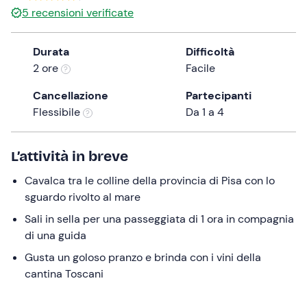
a
5
recensioni verificate
date.
Press
Durata
Difficoltà
the
2 ore
Facile
question
mark
Cancellazione
Partecipanti
key
Flessibile
Da 1 a 4
to
get
L’attività in breve
the
keyboard
Cavalca tra le colline della provincia di Pisa con lo
shortcuts
sguardo rivolto al mare
for
Sali in sella per una passeggiata di 1 ora in compagnia
changing
di una guida
dates.
Gusta un goloso pranzo e brinda con i vini della
cantina Toscani