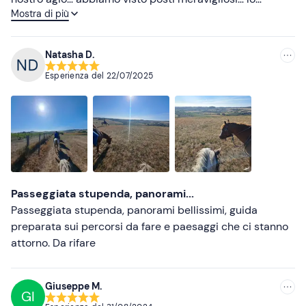
Mostra di più
consiglio vivamente.
Più basse
Natasha D.
Esperienza del
22/07/2025
Passeggiata stupenda, panorami...
Passeggiata stupenda, panorami bellissimi, guida
preparata sui percorsi da fare e paesaggi che ci stanno
attorno. Da rifare
Giuseppe M.
GI