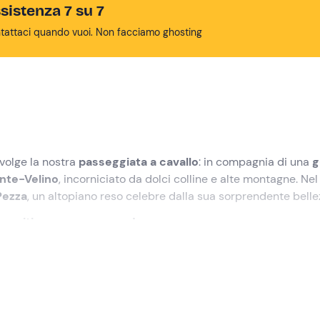
sistenza 7 su 7
tattaci quando vuoi. Non facciamo ghosting
svolge la nostra
passeggiata a cavallo
: in compagnia di una
g
nte-Velino
, incorniciato da dolci colline e alte montagne. Nel
 Pezza
, un altopiano reso celebre dalla sua sorprendente belle
aperitivo, pranzo o cena!
lezionato
nel punto di ritrovo in località
Rovere
, nel comune di
guida equestre
che ci accompagnerà in questa avventura!