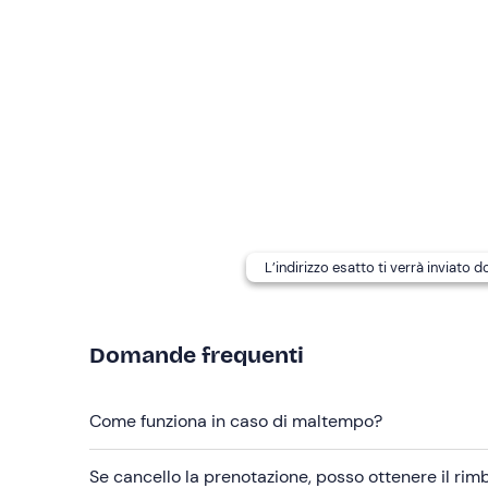
L'esperienza è adatta a principianti ed esperti
:
partecipanti.
Altre informazioni
L'esperienza si svolge
da giugno a ottobre
ed è c
L'itinerario potrebbe variare
in base al numero e 
Sono disponibili opzioni per persone con allerg
aperitivo o pranzo/cena, contatta la guida ai recap
comunicare eventuali esigenze alimentari.
L’indirizzo esatto ti verrà inviato 
In loco è presente
parcheggio gratuito
. Il punto 
Abbigliamento consigliato
Domande frequenti
Pantaloni lunghi
Scarpe chiuse
Come funziona in caso di maltempo?
Se cancello la prenotazione, posso ottenere il ri