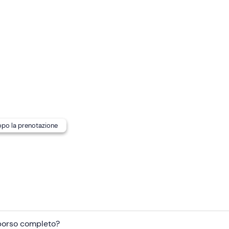
 la guida modificherà il percorso in base all'esperienza in sella
onfermata al raggiungimento del numero
minimo di 2 partec
all'esperienza in sella dei partecipanti a discrezione della gu
ie e/o intolleranze alimentari
: se hai acquistato l'esperienz
iti indicati nell'e-mail di conferma della prenotazione per
dopo la prenotazione
di ritrovo
non è raggiungibile con mezzi pubblici
.
mborso completo?