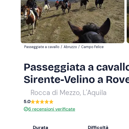
Passeggiate a cavallo
/
Abruzzo
/
Campo Felice
Passeggiata a cavallo
Sirente-Velino a Rov
Rocca di Mezzo, L'Aquila
5.0
6
recensioni verificate
Durata
Difficoltà