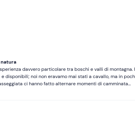
Consigliate
Più recenti
Meno recenti
Più alte
Più basse
 natura
perienza davvero particolare tra boschi e valli di montagna. 
li e disponibili; noi non eravamo mai stati a cavallo, ma in poch
passeggiata ci hanno fatto alternare momenti di camminata
stancante 😂