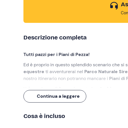
As
Con
Descrizione completa
Tutti pazzi per i Piani di Pezza!
Ed è proprio in questo splendido scenario che si 
equestre
ti avventurerai nel
Parco Naturale Sire
nostro itinerario non potranno mancare i
Piani di
Un'esperienza di 2 ore, che potrai
arricchire con 
Continua a leggere
Cosa faremo
L'appuntamento è
5 minuti prima dell'orario se
Cosa è incluso
Rocca di Mezzo (AQ). Ad attenderci troveremo la