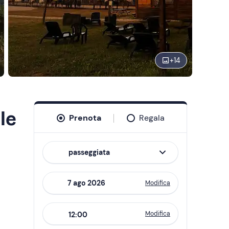
+
14
le
Prenota
Regala
passeggiata
Modifica
Navigate
forward
Modifica
12:00
to