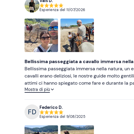
Vals D.
Esperienza del
11/07/2026
Bellissima passeggiata a cavallo immersa nella
Bellissima passeggiata immersa nella natura, un es
cavalli erano deliziosi, le nostre guide molto genti
attimi ci hanno spiegato come fare e durante la 
Mostra di più
semplice a momenti di trotto. Il tutto in un contesto naturale semplicemente meraviglioso. Esperienza molto
piacevole che sicuramente ripeteremo, anche se 
Federico D.
Esperienza del
9/08/2025