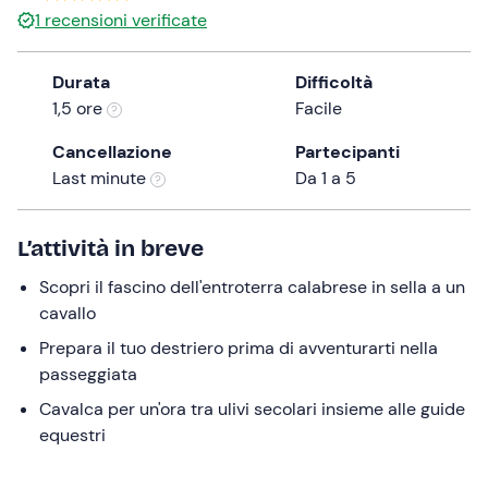
1
recensioni verificate
the
question
mark
Durata
Difficoltà
key
1,5 ore
Facile
to
Cancellazione
Partecipanti
get
Last minute
Da 1 a 5
the
keyboard
shortcuts
L’attività in breve
for
changing
Scopri il fascino dell'entroterra calabrese in sella a un
dates.
cavallo
Prepara il tuo destriero prima di avventurarti nella
passeggiata
Cavalca per un'ora tra ulivi secolari insieme alle guide
equestri