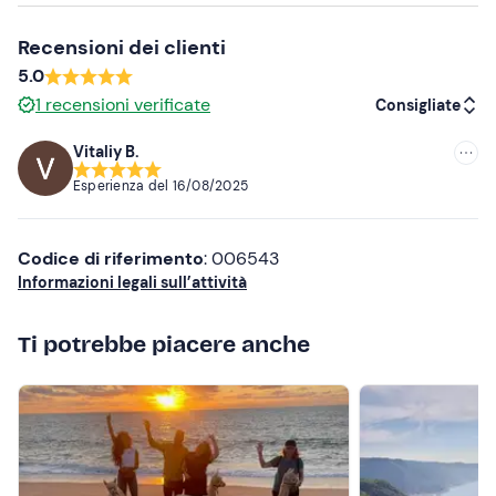
Pantaloni lunghi
Recensioni dei clienti
Scarpe chiuse
5.0
1
recensioni verificate
Consigliate
Vitaliy B.
Consigliate
Esperienza del
16/08/2025
Più recenti
Meno recenti
Codice di riferimento
: 006543
Informazioni legali sull’attività
Più alte
Ti potrebbe piacere anche
Più basse