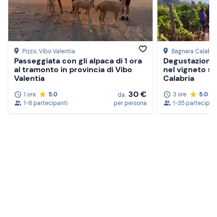
Pizzo
, Vibo Valentia
Bagnara Calabra
Passeggiata con gli alpaca di 1 ora
Degustazione 
al tramonto in provincia di Vibo
nel vigneto su
Valentia
Calabria
30 €
1 ora
5.0
3 ore
5.0
da
1-8 partecipanti
per persona
1-35 partecipan