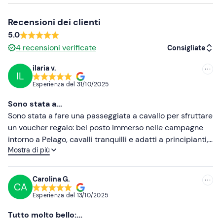
In loco è presente
parcheggio gratuito
. Il punto di
ritrovo
non è raggiungibile con mezzi pubblici
. È
Recensioni dei clienti
disponibile il servizio transfer dalla stazione ferroviaria di
5.0
Pontassieve al costo di €10,00 a persona da pagare in
4
recensioni verificate
loco. Contatta la guida ai recapiti indicati nell'e-mail di
Consigliate
conferma della prenotazione per maggiori informazioni e
ilaria v.
richiedere il servizio.
IL
Consigliate
Esperienza del
31/10/2025
Abbigliamento consigliato
Più recenti
Sono stata a...
Pantaloni lunghi
Meno recenti
Sono stata a fare una passeggiata a cavallo per sfruttare
Scarpe chiuse
un voucher regalo: bel posto immerso nelle campagne
Più alte
intorno a Pelago, cavalli tranquilli e adatti a principianti,
Mostra di più
consigliato in autunno per poter godere a meglio dei
Più basse
colori della campagna.
Carolina G.
CA
Esperienza del
13/10/2025
Tutto molto bello:...