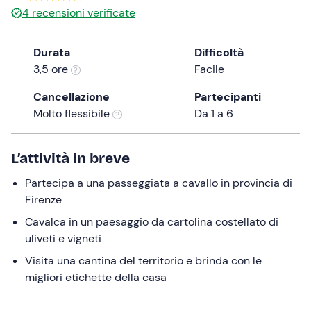
a
4
recensioni verificate
date.
Press
Durata
Difficoltà
the
3,5 ore
Facile
question
mark
Cancellazione
Partecipanti
key
Molto flessibile
Da 1 a 6
to
get
L’attività in breve
the
keyboard
Partecipa a una passeggiata a cavallo in provincia di
shortcuts
Firenze
for
Cavalca in un paesaggio da cartolina costellato di
changing
uliveti e vigneti
dates.
Visita una cantina del territorio e brinda con le
migliori etichette della casa