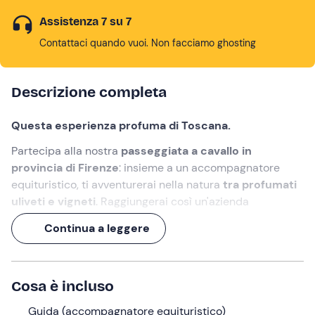
Assistenza 7 su 7
Contattaci quando vuoi. Non facciamo ghosting
Descrizione completa
Questa esperienza profuma di Toscana.
Partecipa alla nostra
passeggiata a cavallo in
provincia di Firenze
: insieme a un accompagnatore
equituristico, ti avventurerai nella natura
tra profumati
uliveti e vigneti
. Raggiungerai così un'azienda
vitivinicola, che ci ospiterà per una
visita in cantina e
Continua a leggere
degustazione vini
.
Un'esperienza di oltre 3 ore,
alla scoperta del territorio
in (e con) tutti i sensi!
Cosa è incluso
Cosa faremo
Guida (accompagnatore equituristico)