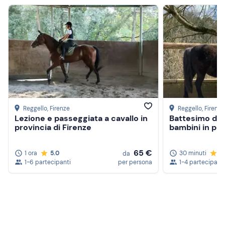
Reggello
, Firenze
Reggello
, Firenze
Lezione e passeggiata a cavallo in
Battesimo dell
provincia di Firenze
bambini in pro
65 €
1 ora
5.0
30 minuti
5
da
1-6 partecipanti
per persona
1-4 partecipanti