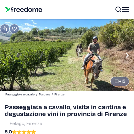
Prenota o regala
Prenota
Regala
senza tagliere di prodotti tipici
Modifica
Navigate
forward
Modifica
+
15
10:00
to
interact
Passeggiate a cavallo
/
Toscana
/
Firenze
with
Partecipanti
1
Passeggiata a cavallo, visita in cantina e
the
120 €
degustazione vini in provincia di Firenze
calendar
and
Pelago, Firenze
select
5.0