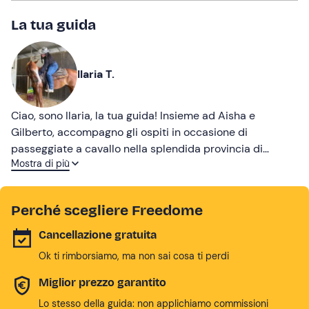
La tua guida
Ilaria T.
Ciao, sono Ilaria, la tua guida! Insieme ad Aisha e
Gilberto, accompagno gli ospiti in occasione di
passeggiate a cavallo nella splendida provincia di
Mostra di più
Firenze. E grazie alla nostra competenza e passione, ti
faremo vivere un'esperienza all'insegna di tranquillità e
divertimento!
Perché scegliere Freedome
Cancellazione gratuita
Ok ti rimborsiamo, ma non sai cosa ti perdi
Miglior prezzo garantito
Lo stesso della guida: non applichiamo commissioni