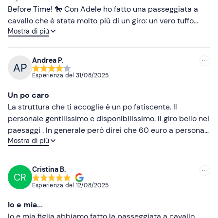
Before Time! 🐎 Con Adele ho fatto una passeggiata a
Più alte
cavallo che è stata molto più di un giro: un vero tuffo
Mostra di più
nella natura, tra colline e panorami che sembrano
Più basse
sospesi nel tempo. I cavalli sono dolcissimi e curati con
tanto amore, e Adele è bravissima: trasmette passione e
Andrea P.
serenità, ti fa sentire subito a tuo agio anche se non sei
Esperienza del
31/08/2025
esperto. Un modo speciale per vivere la Toscana in
lentezza, respirando natura e libertà. Consigliatissimo a
Un po caro
chi cerca un’esperienza autentica e rigenerante ✨🌿 P.s.
La struttura che ti accoglie è un po fatiscente. Il
prossima volta i quad! 🔥
personale gentilissimo e disponibilissimo. Il giro bello nei
paesaggi . In generale però direi che 60 euro a persona
Mostra di più
per tale struttura è un pò caro, visto che in zona ce ne
sono altri a meno.
Cristina B.
CR
Esperienza del
12/08/2025
Io e mia...
Io e mia figlia abbiamo fatto la passeggiata a cavallo