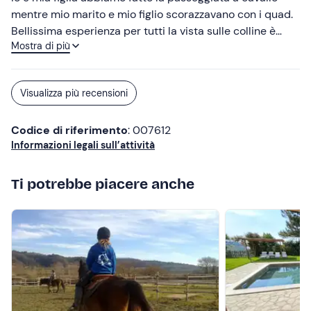
mentre mio marito e mio figlio scorazzavano con i quad.
Bellissima esperienza per tutti la vista sulle colline è
Mostra di più
meravigliosa anche se ci hanno detto che in primavera
ed inizio estate è ancora meglio... bisognerà tornare!
Adele e Barbara super carine e disponibili ci hanno
Visualizza più recensioni
accolto con tutta la loro famiglia. Ottima esperienza
consigliamo vivamente. Grazie Pasquale🐶 per averci
Codice di riferimento
: 007612
scortato durante la passeggiata nonostante il caldo. 😉
Informazioni legali sull’attività
Ti potrebbe piacere anche