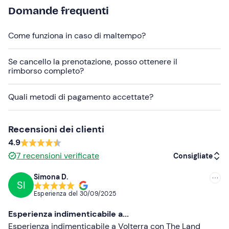
I cani non sono ammessi
.
Domande frequenti
In loco è presente
parcheggio gratuito
. Il punto di
ritrovo è
raggiungibile con mezzi pubblici
.
Come funziona in caso di maltempo?
Abbigliamento consigliato
Se cancello la prenotazione, posso ottenere il
rimborso completo?
Pantaloni lunghi
Scarpe chiuse
Quali metodi di pagamento accettate?
Recensioni dei clienti
4.9
7
recensioni verificate
Consigliate
Simona D.
SI
Consigliate
Esperienza del
30/09/2025
Più recenti
Esperienza indimenticabile a...
Meno recenti
Esperienza indimenticabile a Volterra con The Land