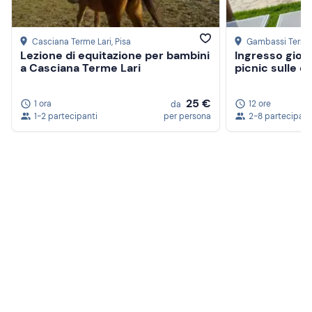
Casciana Terme Lari
, Pisa
Gambassi Term
Lezione di equitazione per bambini
Ingresso giorn
a Casciana Terme Lari
picnic sulle co
25 €
1 ora
12 ore
da
1-2 partecipanti
per persona
2-8 partecipant