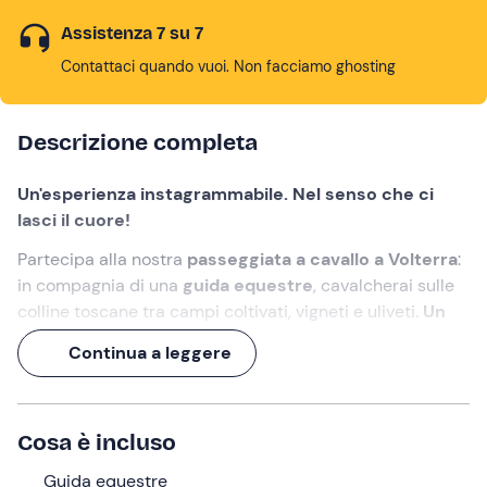
Assistenza 7 su 7
Contattaci quando vuoi. Non facciamo ghosting
Descrizione completa
Un'esperienza instagrammabile. Nel senso che ci
lasci il cuore!
Partecipa alla nostra
passeggiata a cavallo a Volterra
:
in compagnia di una
guida equestre
, cavalcherai sulle
colline toscane tra campi coltivati, vigneti e uliveti.
Un
vero e proprio paesaggio da cartolina
, che potrai
Continua a leggere
finalmente ammirare con i tuoi occhi (e non solo).
L'esperienza avrà durata totale 1 ora o 1 ora e mezza in
base all'opzione selezionata.
Cosa è incluso
Cosa faremo
Guida equestre