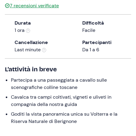
a
7
recensioni verificate
date.
Press
Durata
Difficoltà
the
1 ora
Facile
question
mark
Cancellazione
Partecipanti
key
Last minute
Da 1 a 6
to
get
L’attività in breve
the
keyboard
Partecipa a una passeggiata a cavallo sulle
shortcuts
scenografiche colline toscane
for
Cavalca tra campi coltivati, vigneti e uliveti in
changing
compagnia della nostra guida
dates.
Goditi la vista panoramica unica su Volterra e la
Riserva Naturale di Berignone