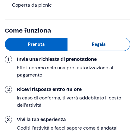
Coperta da picnic
(TV), nel territorio di Conegliano-Valdobbiadene.
Al nostro arrivo riceveremo un
cestino da picnic
contenente prelibatezze locali
: una selezione di salumi
Come funziona
e formaggi, una portata principale (ad esempio insalata
di cereali o parmigiana), una fetta di torta fatta in casa e
Prenota
Regala
una bottiglia di Prosecco
.
Potremo dunque accomodarci nel vigneto
,
1
Invia una richiesta di prenotazione
stendendo la coperta che ci è stata fornita tra i filari, e
Effettueremo solo una pre-autorizzazione al
brindare con vista panoramica sulle colline del
pagamento
Prosecco!
L'esperienza ha
durata totale 2 ore circa
.
2
Ricevi risposta entro 48 ore
In caso di conferma, ti verrà addebitato il costo
A chi è rivolto
dell’attività
L'esperienza è
riservata a maggiorenni
.
3
Vivi la tua esperienza
L'esperienza è
accessibile in sedia a rotelle
.
Goditi l’attività e facci sapere come è andata!
Altre informazioni