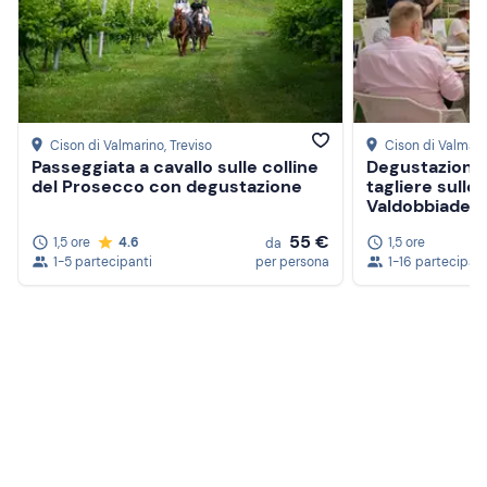
Cison di Valmarino
, Treviso
Cison di Valmari
Passeggiata a cavallo sulle colline
Degustazione 
del Prosecco con degustazione
tagliere sulle 
Valdobbiaden
55 €
1,5 ore
4.6
1,5 ore
da
1-5 partecipanti
per persona
1-16 partecipant