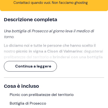
Contattaci quando vuoi. Non facciamo ghosting
Descrizione completa
Una bottiglia di Prosecco al giorno leva il medico di
torno.
Lo diciamo noi e tutte le persone che hanno scelto il
nostro
picnic in vigna a Cison di Valmarino
: degusterai
prelibatezze del territorio e
brinderai con una bottiglia
di Prosecco
, nella splendido scenario collinare di
Continua a leggere
Conegliano-Valdobbiadene.
Un'esperienza di 2 ore
, alla tua salute!
Cosa è incluso
Cosa faremo
Picnic con prelibatezze del territorio
L'appuntamento è
10 minuti prima dell'orario
selezionato
presso
Duca di Dolle
, agriturismo situato
Bottiglia di Prosecco
nella frazione di Rolle nel comune di Cison di Valmarino