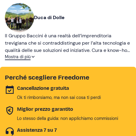
Duca di Dolle
Il Gruppo Baccini è una realtà dell’imprenditoria
trevigiana che si contraddistingue per l’alta tecnologia e
qualità delle sue soluzioni ed iniziative. Cura e know-how
Mostra di più
territoriali hanno fatto perno a numerose attività di
conservazione di beni culturali e storici, fra cui la tenuta
relais Duca Di Dolle a Rolle nel cuore delle colline del
Perché scegliere Freedome
Valdobbiadene, definita “una cartolina mandata dagli
dei” dal noto poeta Andrea Zanzotto.
Cancellazione gratuita
Ok ti rimborsiamo, ma non sai cosa ti perdi
Miglior prezzo garantito
Lo stesso della guida: non applichiamo commissioni
Assistenza 7 su 7