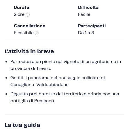
the
Durata
Difficoltà
question
2 ore
Facile
mark
Cancellazione
Partecipanti
key
Flessibile
Da 1 a 8
to
get
the
L’attività in breve
keyboard
Partecipa a un picnic nel vigneto di un agriturismo in
shortcuts
provincia di Treviso
for
changing
Goditi il panorama del paesaggio collinare di
dates.
Conegliano-Valdobbiadene
Degusta prelibatezze del territorio e brinda con una
bottiglia di Prosecco
La tua guida