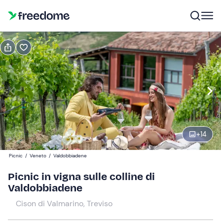
Prenota o regala
Prenota
Regala
Modifica
Navigate
forward
Modifica
11:00
to
interact
+
14
with
Partecipanti
1
the
38 €
Picnic
/
Veneto
/
Valdobbiadene
calendar
and
Picnic in vigna sulle colline di
select
Valdobbiadene
a
Cison di Valmarino, Treviso
date.
Press