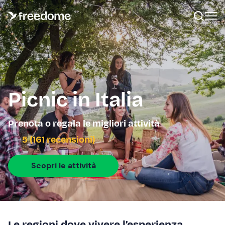
Picnic in Italia
Prenota o regala le migliori attività
5 (161 recensioni)
Scopri le attività
Le regioni dove vivere l’esperienza