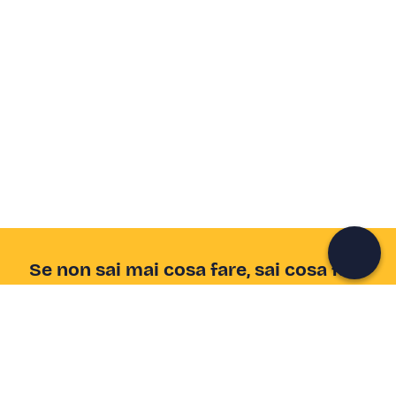
Crea un account Freedome
Unisciti a una community di avventurieri come te e
colleziona ricordi indimenticabili!
Continua con l'email
Se non sai mai cosa fare, sai cosa fare
Scrivi la tua email e scopri tante alternative all'aperitivo
e al divano
Indirizzo email