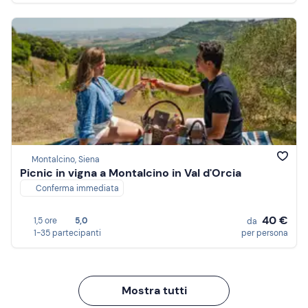
Montalcino, Siena
Picnic in vigna a Montalcino in Val d'Orcia
Conferma immediata
40 €
1,5 ore
5,0
da
1-35 partecipanti
per persona
Mostra tutti