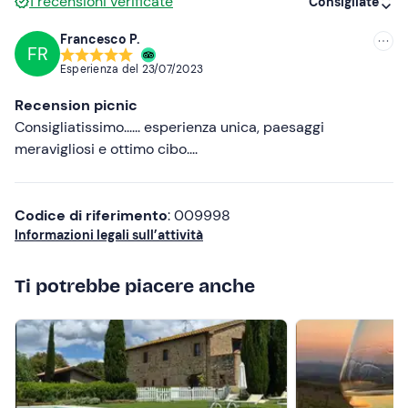
1
recensioni verificate
Consigliate
Scarpe sportive chiuse
Francesco P.
FR
Consigliate
Abbigliamento comodo adatto alla stagione
Esperienza del
23/07/2023
Più recenti
Recension picnic
Meno recenti
Consigliatissimo...... esperienza unica, paesaggi
meravigliosi e ottimo cibo....
Più alte
Più basse
Codice di riferimento
: 009998
Informazioni legali sull’attività
Ti potrebbe piacere anche