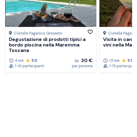
Civitella Paganico
, Grosseto
Civitella Pagani
Degustazione di prodotti tipici a
Visita in cant
bordo piscina nella Maremma
vini nella Ma
Toscana
30 €
4 ore
5.0
1,5 ore
5.0
da
1-10 partecipanti
per persona
1-15 partecipant