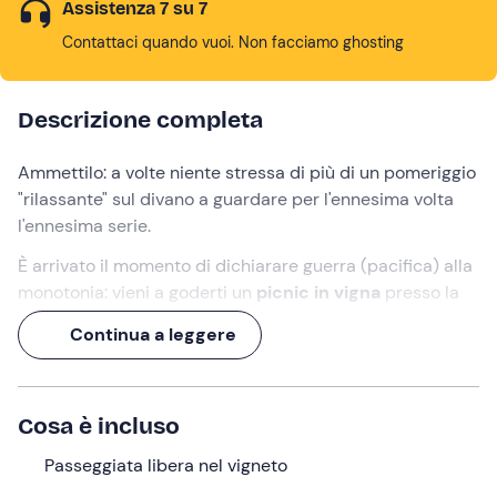
Assistenza 7 su 7
Contattaci quando vuoi. Non facciamo ghosting
Descrizione completa
Ammettilo: a volte niente stressa di più di un pomeriggio
"rilassante" sul divano a guardare per l'ennesima volta
l'ennesima serie.
È arrivato il momento di dichiarare guerra (pacifica) alla
monotonia: vieni a goderti un
picnic in vigna
presso la
Tenuta L'Impostino a Civitella Paganico
: potrai ritirare
Continua a leggere
il tuo
cesto ricco di prelibatezze maremmane
per poi
concederti una rilassante
passeggiata tra i filari
della
tenuta.
Cosa è incluso
Un'esperienza unica per assaporare ottimi cibi locali e
vini biologici nella natura più autentica!
Passeggiata libera nel vigneto