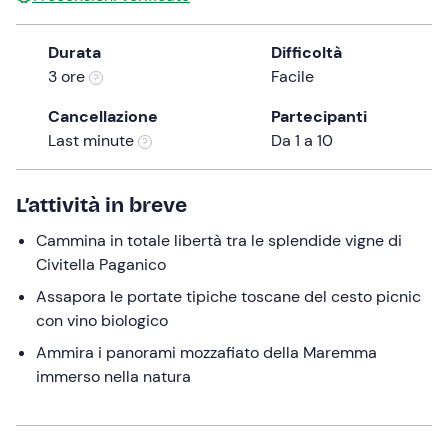
the
question
Durata
Difficoltà
mark
3 ore
Facile
key
Cancellazione
Partecipanti
to
Last minute
Da 1 a 10
get
the
keyboard
L’attività in breve
shortcuts
for
Cammina in totale libertà tra le splendide vigne di
changing
Civitella Paganico
dates.
Assapora le portate tipiche toscane del cesto picnic
con vino biologico
Ammira i panorami mozzafiato della Maremma
immerso nella natura