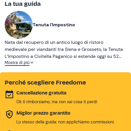
La tua guida
Tenuta l'Impostino
Nata dal recupero di un antico luogo di ristoro
medievale per viandanti tra Siena e Grosseto, la Tenuta
L’Impostino a Civitella Paganico si estende oggi su 52
Mostra di più
ettari tra boschi, ulivi e dolci declivi vitati. La struttura è
dominata da una moderna cantina di 2000 mq disposta
ad ali protese che affianca due storici casali adibiti ad
Perché scegliere Freedome
attività ricettiva. Qui si producono vini biologici eleganti
e robusti, profondamente legati alla vocazione del
Cancellazione gratuita
territorio e della DOC Montecucco.
Ok ti rimborsiamo, ma non sai cosa ti perdi
Miglior prezzo garantito
Lo stesso della guida: non applichiamo commissioni