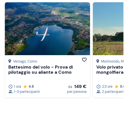
Verzago
, Como
Morimondo
, Mil
Battesimo del volo - Prova di
Volo privato d
pilotaggio su aliante a Como
mongolfiera 
Crea un account Freedome
149 €
1 ora
4.6
2,5 ore
5.0
da
Unisciti a una community di avventurieri come te e
1-3 partecipanti
per persona
2 partecipanti
colleziona ricordi indimenticabili!
Continua con l'email