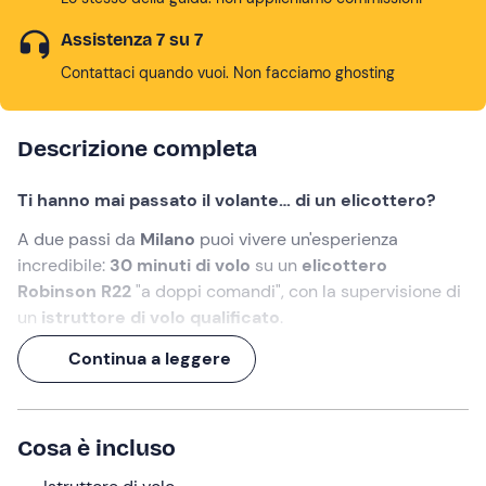
Assistenza 7 su 7
Contattaci quando vuoi. Non facciamo ghosting
Descrizione completa
Ti hanno mai passato il volante… di un elicottero?
A due passi da
Milano
puoi vivere un'esperienza
incredibile:
30 minuti di volo
su un
elicottero
Robinson R22
"a doppi comandi", con la supervisione di
un
istruttore di volo qualificato
.
Decolli, prendi quota e inizi a pilotare davvero: il
cielo
,
Continua a leggere
questa volta,
è tutto nelle tue mani
.
Cosa faremo
Cosa è incluso
L'appuntamento è a
Bresso
, a due passi da
Milano
,
15