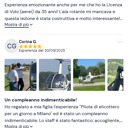
Esperienza emozionante anche per me che ho la Licenza
di Volo (aerei) da 35 anni! L'ala rotante mi mancava e
questa lezione è stata costruttiva e molto interessante!!
Mostra di più
Si impara sempre! Grazie a Simone🙏
Corina G.
Esperienza del
20/09/2025
Un compleanno indimenticabile!
Ho regalato a mia figlia l'esperienza "Pilota di elicottero
per un giorno a Milano" ed è stato un compleanno
indimenticabile. Lo staff è stato fantastico: accogliente,
Mostra di più
professionale e appassionato. Mia figlia si è sentita