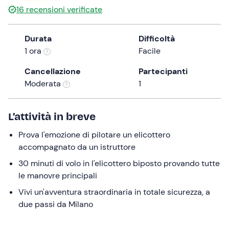
16
recensioni verificate
the
question
mark
Durata
Difficoltà
key
1 ora
Facile
to
Cancellazione
Partecipanti
get
Moderata
1
the
keyboard
shortcuts
L’attività in breve
for
changing
Prova l'emozione di pilotare un elicottero
dates.
accompagnato da un istruttore
30 minuti di volo in l'elicottero biposto provando tutte
le manovre principali
Vivi un'avventura straordinaria in totale sicurezza, a
due passi da Milano