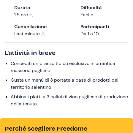
the
Durata
Difficoltà
question
1,5 ore
Facile
mark
Cancellazione
Partecipanti
key
Last minute
Da 1 a 10
to
get
the
L’attività in breve
keyboard
Concediti un pranzo tipico esclusivo in un'antica
shortcuts
masseria pugliese
for
changing
Gusta un menù di 3 portate a base di prodotti del
dates.
territorio salentino
Abbina i piatti a 3 calici di vino pugliese di produzione
della tenuta
Perché scegliere Freedome