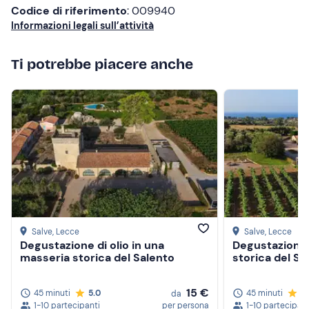
Codice di riferimento
: 009940
Informazioni legali sull’attività
Ti potrebbe piacere anche
Salve
, Lecce
Salve
, Lecce
Degustazione di olio in una
Degustazione 
masseria storica del Salento
storica del Sa
15 €
45 minuti
5.0
45 minuti
5
da
1-10 partecipanti
per persona
1-10 partecipant