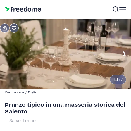
Prenota o regala
Prenota
Regala
Modifica
Navigate
forward
Modifica
12:30
to
interact
+
7
with
Partecipanti
1
the
65 €
Pranzi e cene
/
Puglia
calendar
and
Pranzo tipico in una masseria storica del
select
Salento
a
Salve, Lecce
date.
Press