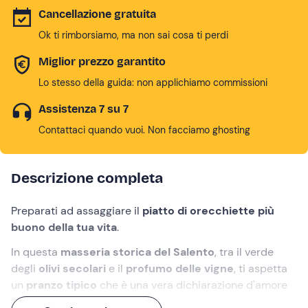
Cancellazione gratuita
Ok ti rimborsiamo, ma non sai cosa ti perdi
Miglior prezzo garantito
Lo stesso della guida: non applichiamo commissioni
Assistenza 7 su 7
Contattaci quando vuoi. Non facciamo ghosting
Descrizione completa
Preparati ad assaggiare il
piatto di orecchiette più
buono della tua vita
.
In questa
masseria storica del Salento
, tra il verde
degli
olivi secolari
e il
profumo delle vigne
, ti aspetta
un
pranzo tipico
che è una vera dichiarazione d'amore
alla Puglia!