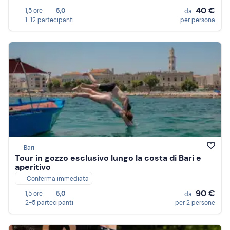
40 €
1,5 ore
5,0
da
1-12 partecipanti
per persona
Bari
Tour in gozzo esclusivo lungo la costa di Bari e
aperitivo
Conferma immediata
90 €
1,5 ore
5,0
da
2-5 partecipanti
per 2 persone