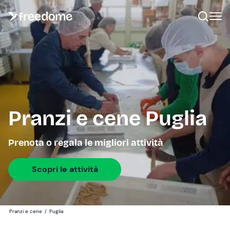
Pranzi e cene Puglia
Prenota o regala le migliori attività
Scopri le attività
Pranzi e cene
/
Puglia