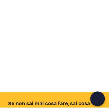
Crea un account Freedome
Unisciti a una community di avventurieri come te e
colleziona ricordi indimenticabili!
Continua con l'email
Se non sai mai cosa fare, sai cosa fare