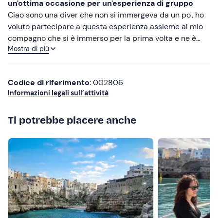
un'ottima occasione per un'esperienza di gruppo
Meno recenti
Ciao sono una diver che non si immergeva da un po', ho
voluto partecipare a questa esperienza assieme al mio
Più alte
compagno che si è immerso per la prima volta e ne è
Mostra di più
rimasto entusiasta. Geremy è stato fantastico
Più basse
Codice di riferimento
: 002806
Informazioni legali sull’attività
Ti potrebbe piacere anche