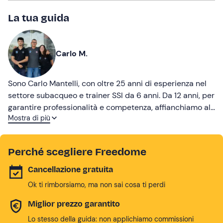
La tua guida
Carlo M.
Sono Carlo Mantelli, con oltre 25 anni di esperienza nel
settore subacqueo e trainer SSI da 6 anni. Da 12 anni, per
garantire professionalità e competenza, affianchiamo al
Mostra di più
diving center, attivo da oltre 25 anni, anche l’attività
commerciale, offrendo vendita, noleggio e manutenzione
di attrezzatura subacquea. Questo ci permette di
Perché scegliere Freedome
operare a 360° nel settore ed essere leader nel sud
Italia sia per attrezzature che per organizzazione!
Cancellazione gratuita
Ok ti rimborsiamo, ma non sai cosa ti perdi
Miglior prezzo garantito
Lo stesso della guida: non applichiamo commissioni