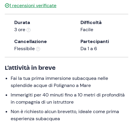
1
recensioni verificate
the
question
mark
Durata
Difficoltà
key
3 ore
Facile
to
Cancellazione
Partecipanti
get
Flessibile
Da 1 a 6
the
keyboard
shortcuts
L’attività in breve
for
changing
Fai la tua prima immersione subacquea nelle
dates.
splendide acque di Polignano a Mare
Immerigiti per 40 minuti fino a 10 metri di profondità
in compagnia di un istruttore
Non è richiesto alcun brevetto, ideale come prima
esperienza subacquea