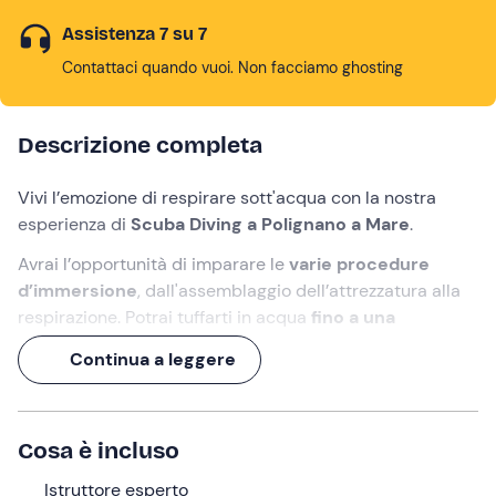
Assistenza 7 su 7
Contattaci quando vuoi. Non facciamo ghosting
Descrizione completa
Vivi l’emozione di respirare sott'acqua con la nostra
esperienza di
Scuba Diving a Polignano a Mare
.
Avrai l’opportunità di imparare le
varie procedure
d’immersione
, dall'assemblaggio dell’attrezzatura alla
respirazione. Potrai tuffarti in acqua
fino a una
profondità di 12 metri
in totale sicurezza e con la
Continua a leggere
supervisione di un
istruttore professionista
,
scoprendo le meraviglie dei
fondali di Polignano a
Mare
.
Cosa è incluso
Non è richiesto alcun brevetto,
prenota subito il tuo
posto!
Istruttore esperto