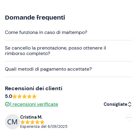
Altre informazioni
Domande frequenti
L’attività
è disponibile tutto l’anno
ed è confermata al
raggiungimento di
minimo 2 partecipanti
.
Come funziona in caso di maltempo?
La quota di partecipazione comprende l'
attrezzatura
completa
.
Se cancello la prenotazione, posso ottenere il
rimborso completo?
Abbigliamento consigliato
Abbigliamento comodo sportivo
Quali metodi di pagamento accettate?
Non dimenticare di portare
Recensioni dei clienti
Accappatoio
5.0
Costume da bagno
1
recensioni verificate
Consigliate
Ciabatte
Cristina M.
Consigliate
Esperienza del
6/09/2025
Più recenti