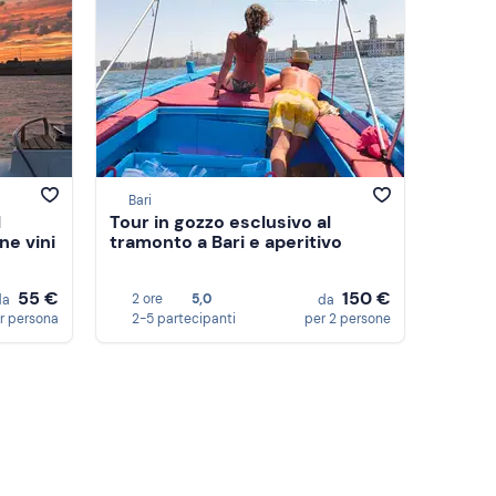
Bari
l
Tour in gozzo esclusivo al
e vini
tramonto a Bari e aperitivo
55 €
150 €
2 ore
5,0
da
da
r persona
2-5 partecipanti
per 2 persone