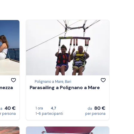
Polignano a Mare, Bari
 mezza
Parasailing a Polignano a Mare
40 €
80 €
1 ora
4,7
da
da
r persona
1-6 partecipanti
per persona