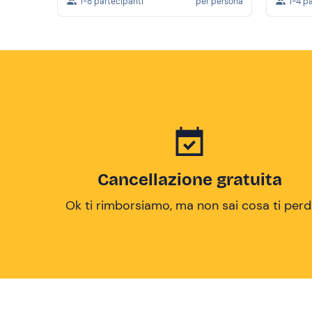
1-8 partecipanti
per persona
1-4 p
Cancellazione gratuita
Ok ti rimborsiamo, ma non sai cosa ti perd