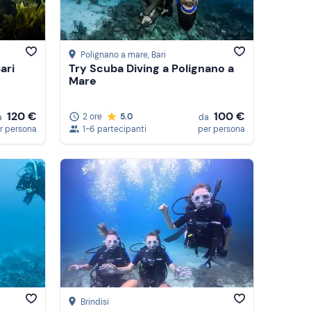
Recensioni
Polignano a mare
, Bari
ari
Try Scuba Diving a Polignano a
Mare
120 €
100 €
2 ore
5.0
a
da
r persona
1-6 partecipanti
per persona
Brindisi