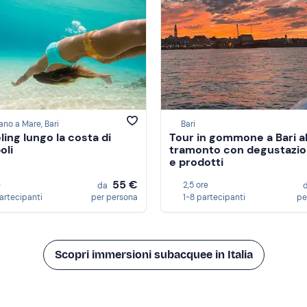
ano a Mare, Bari
Bari
ling lungo la costa di
Tour in gommone a Bari a
oli
tramonto con degustazion
e prodotti
55 €
e
2,5 ore
da
partecipanti
per persona
1-8 partecipanti
pe
Scopri immersioni subacquee in Italia