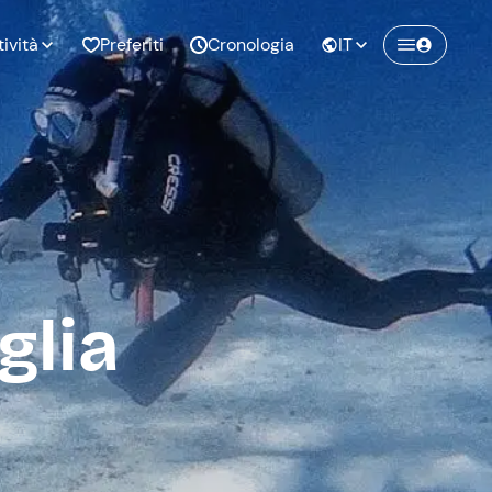
tività
Preferiti
Cronologia
IT
Crea un account Freedome
Unisciti a una community di avventurieri
nze di
Compleanno
come te e colleziona ricordi indimenticabili!
pia
glia
Continua con l'email
o al
Addio al
bato
nubilato