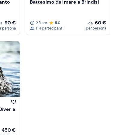
anto
Battesimo del mare a Brindisi
90 €
60 €
2,5 ore
5.0
da
da
r persona
1-4 partecipanti
per persona
iver a
450 €