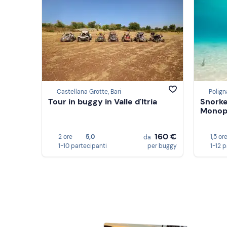
Castellana Grotte, Bari
Polign
Tour in buggy in Valle d'Itria
Snorke
Monop
160 €
2 ore
5,0
1,5 or
da
1-10 partecipanti
per buggy
1-12 