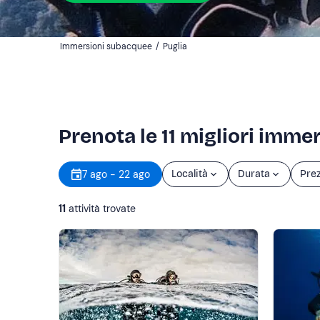
Immersioni subacquee
/
Puglia
Prenota le 11 migliori immer
7 ago - 22 ago
Località
Durata
Pre
11
attività trovate
Mostra altro