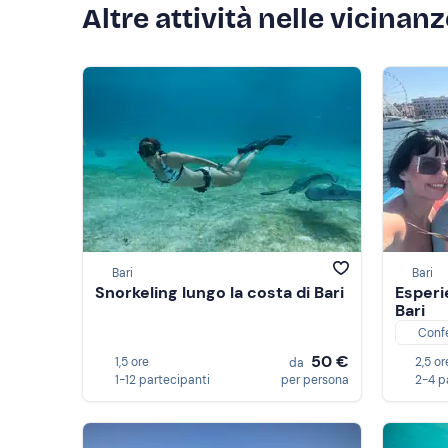
Altre attività nelle vicinan
Bari
Bari
Snorkeling lungo la costa di Bari
Esperi
Bari
Conf
50 €
1,5 ore
2,5 or
da
1-12 partecipanti
per persona
2-4 p