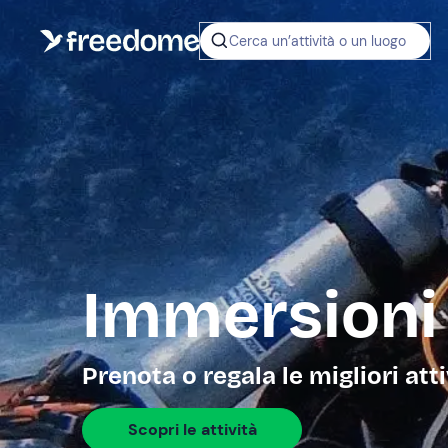
Cerca un’attività o un luogo
Immersioni
Prenota o regala le migliori att
Scopri le attività