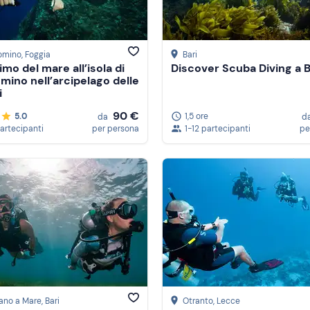
omino
, Foggia
Bari
mo del mare all’isola di
Discover Scuba Diving a B
mino nell’arcipelago delle
i
90 €
5.0
1,5 ore
da
d
partecipanti
per persona
1-12 partecipanti
pe
ano a Mare
, Bari
Otranto
, Lecce