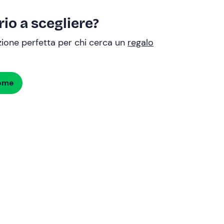
io a scegliere?
uzione perfetta per chi cerca un
regalo
dome