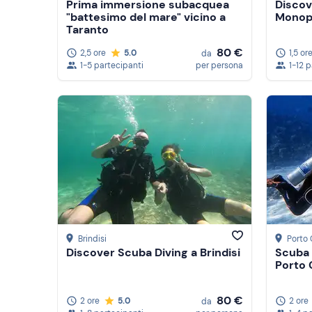
Prima immersione subacquea
Discov
"battesimo del mare" vicino a
Monop
Taranto
80 €
2,5 ore
5.0
1,5 or
da
1-5 partecipanti
per persona
1-12 
Brindisi
Porto
Discover Scuba Diving a Brindisi
Scuba 
Porto
80 €
2 ore
5.0
2 ore
da