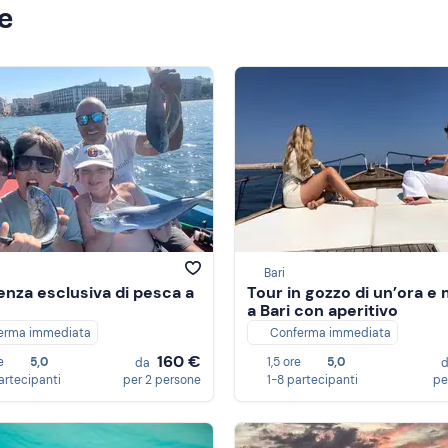
ze
Bari
enza esclusiva di pesca a
Tour in gozzo di un’ora e
a Bari con aperitivo
erma immediata
Conferma immediata
160 €
e
5,0
1,5 ore
5,0
da
artecipanti
per 2 persone
1-8 partecipanti
pe