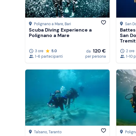
Polignano a Mare
, Bari
San D
Scuba Diving Experience a
Battesi
Polignano a Mare
San Do
Tremit
120 €
3 ore
5.0
2 ore
da
1-6 partecipanti
per persona
1-10 
Talsano
, Taranto
Polign