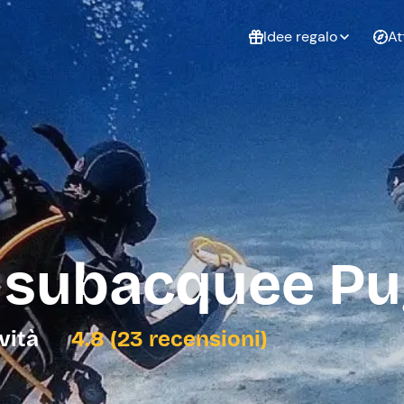
Idee regalo
At
Non sai cosa
regalare?
Esperienze da
Esperie
Gift Card Freedome
regalare
cop
Un regalo digitale che
lascia la libertà di
scegliere esperienze
outdoor in tutta Italia.
 subacquee Pu
Regala una Gift Card
Laurea
Addi
celi
ività
4.8 (23 recensioni)