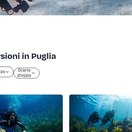
sioni in Puglia
Orario
zzo
d’inizio