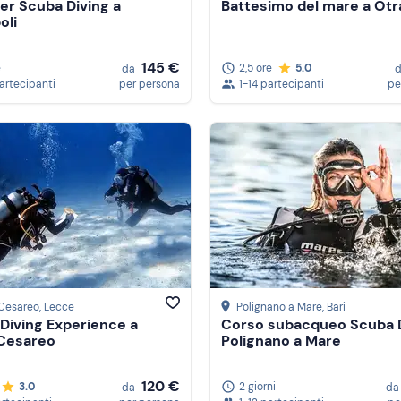
er Scuba Diving a
Battesimo del mare a Otr
oli
145 €
e
2,5 ore
5.0
da
partecipanti
per persona
1-14 partecipanti
pe
 Cesareo
, Lecce
Polignano a Mare
, Bari
Diving Experience a
Corso subacqueo Scuba D
 Cesareo
Polignano a Mare
120 €
3.0
2 giorni
da
da