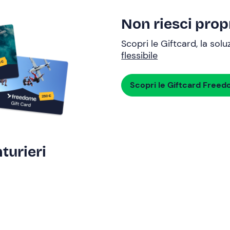
Non riesci propr
Scopri le Giftcard, la sol
flessibile
Scopri le Giftcard Free
turieri