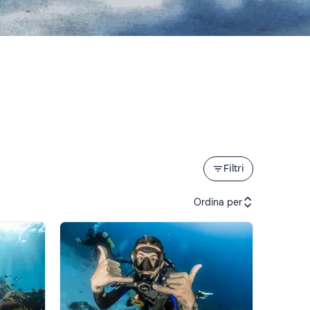
Filtri
Ordina per
Attività consigliate
Prezzo (crescente)
Prezzo (decrescente)