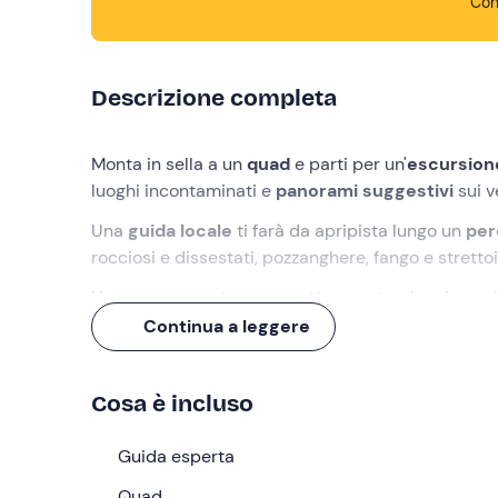
Con
Descrizione completa
Monta in sella a un
quad
e parti per un'
escursione
luoghi incontaminati e
panorami suggestivi
sui v
Una
guida locale
ti farà da apripista lungo un
perc
rocciosi e dissestati, pozzanghere, fango e strettoi
Una vera
avventura a quattro ruote
che ci conc
Continua a leggere
Cosa faremo
L'appuntamento è a
Pian della Pieve
, frazione di
A
Cosa è incluso
introduttivo
sul percorso e sull'utilizzo dei quad
Affronteremo un
Guida esperta
itinerario di circa 30 km
tra le 
cui dovremo superare rocce, fanghiglia e strettoie
Quad