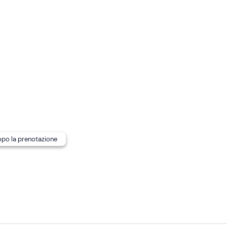
e conducente e passeggero, per un totale di
12 partecipanti
.
guida
se entrambi i partecipanti rispettano i requisiti.
ante il tour all'interno di uno zaino o rimanere in struttura.
dopo la prenotazione