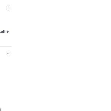
aff è
i