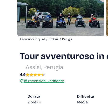
Escursioni in quad
/
Umbria
/
Perugia
Tour avventuroso in 
Assisi, Perugia
4.9
15
recensioni verificate
Durata
Difficoltà
2 ore
Media