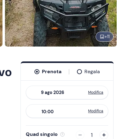
+
11
ivo
Prenota
Regala
Modifica
Navigate
forward
Modifica
10:00
to
interact
with
Quad singolo
1