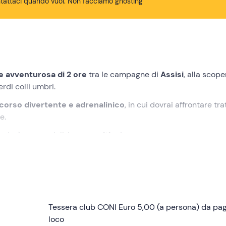
tattaci quando vuoi. Non facciamo ghosting
 avventurosa di 2 ore
tra le campagne di
Assisi
, alla scope
erdi colli umbri.
orso divertente e adrenalinico
, in cui dovrai affrontare tra
e.
luderà con un delizioso
aperitivo
!
ssisi (PG)
. Conosceremo la guida ed effettueremo un
briefi
. Poi, dopo una breve
prova di guida
, saremo pronti a partire.
campagne, percorrendo sentieri erbosi e sterrati, con brevi trat
Tessera club CONI Euro 5,00 (a persona) da pag
 per un'
esperienza off-road
loco
in cui emozioni e adrenalina so