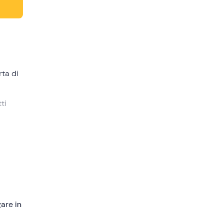
rta di
tti
ng
ti in
are in
no