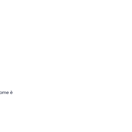
Assisi
o da
 come è
ati
.