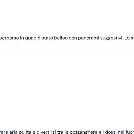
Consigliate
Più recenti
Meno recenti
ercorso in quad è stato belloo con panorami suggestivi. Lo st
Più alte
Più basse
re aria pulita e divertirsi tra le pozzanghere e i dossi nel fuor