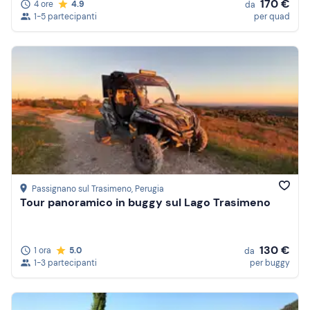
170 €
4 ore
4.9
da
1-5 partecipanti
per quad
Passignano sul Trasimeno
, Perugia
Tour panoramico in buggy sul Lago Trasimeno
130 €
1 ora
5.0
da
1-3 partecipanti
per buggy