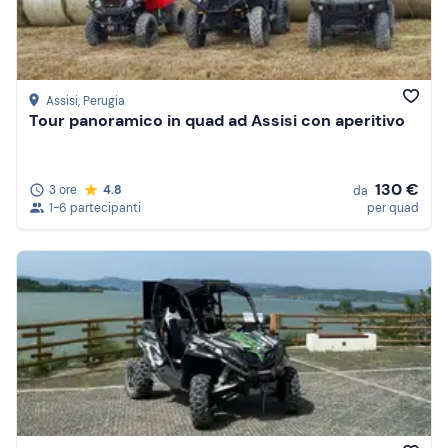
Assisi
, Perugia
Tour panoramico in quad ad Assisi con aperitivo
130 €
3 ore
4.8
da
1-6 partecipanti
per quad