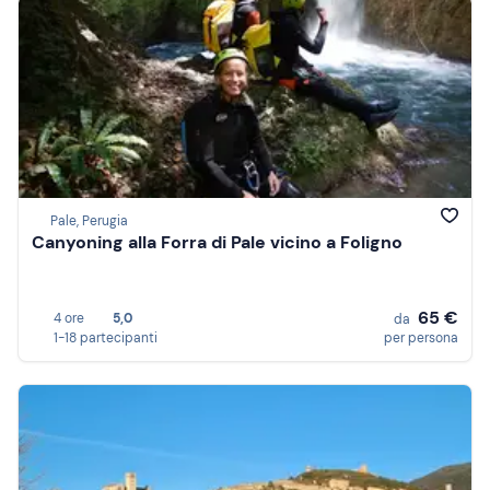
Pale, Perugia
Canyoning alla Forra di Pale vicino a Foligno
65 €
4 ore
5,0
da
1-18 partecipanti
per persona