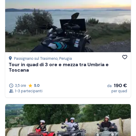
Passignano sul Trasimeno
, Perugia
Tour in quad di 3 ore e mezza tra Umbria e
Toscana
190 €
3,5 ore
5.0
da
1-3 partecipanti
per quad