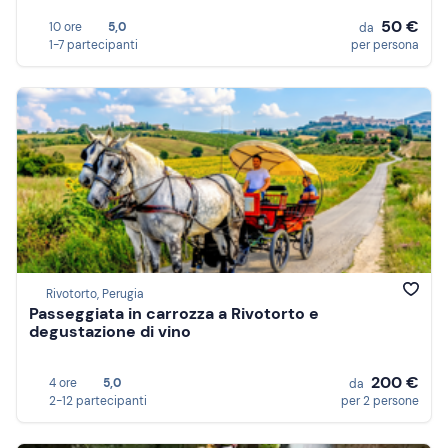
50 €
10 ore
5,0
da
1-7 partecipanti
per persona
Rivotorto, Perugia
Passeggiata in carrozza a Rivotorto e
degustazione di vino
200 €
4 ore
5,0
da
2-12 partecipanti
per 2 persone