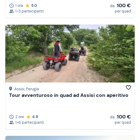
100 €
1 ora
5.0
da
1-3 partecipanti
per quad
Assisi
, Perugia
Tour avventuroso in quad ad Assisi con aperitivo
100 €
2 ore
4.9
da
1-6 partecipanti
per quad