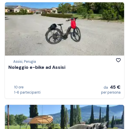
Assisi, Perugia
Noleggio e-bike ad Assisi
45 €
10 ore
da
1-6 partecipanti
per persona