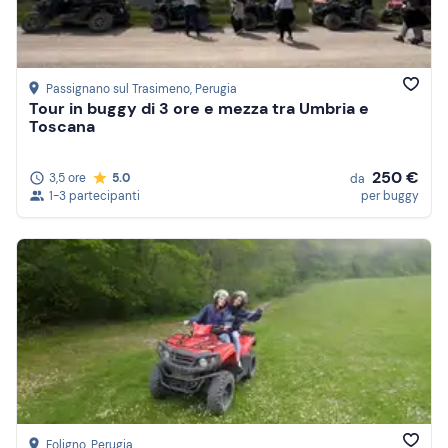
Passignano sul Trasimeno
, Perugia
Tour in buggy di 3 ore e mezza tra Umbria e
Toscana
250 €
3,5 ore
5.0
da
1-3 partecipanti
per buggy
Foligno
, Perugia