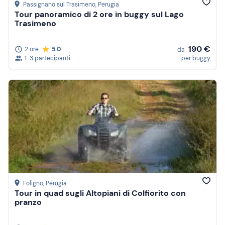
Passignano sul Trasimeno
, Perugia
Tour panoramico di 2 ore in buggy sul Lago
Trasimeno
190 €
2 ore
5.0
da
1-3 partecipanti
per buggy
Foligno
, Perugia
Tour in quad sugli Altopiani di Colfiorito con
pranzo