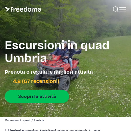
Escursioni in quad
Umbria
Prenota o regala le migliori attività
4.8 (67 recensioni)
Scopri le attività
Escursioni in quad
/
Umbria
L'
Umbria
ospita territori poco conosciuti, ma