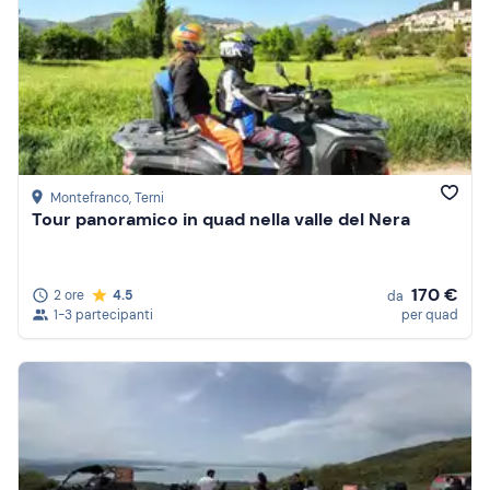
Montefranco
, Terni
Tour panoramico in quad nella valle del Nera
170 €
2 ore
4.5
da
1-3 partecipanti
per quad