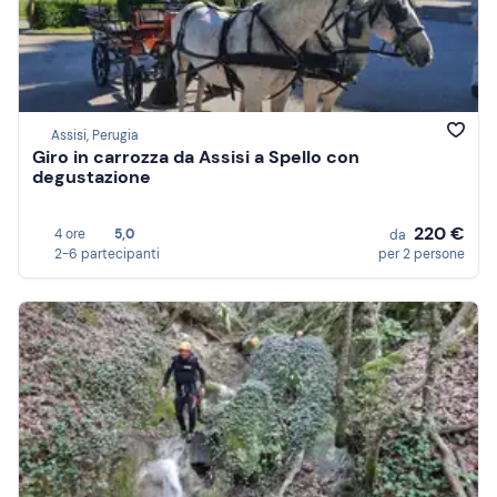
Assisi, Perugia
Giro in carrozza da Assisi a Spello con
degustazione
220 €
4 ore
5,0
da
2-6 partecipanti
per 2 persone