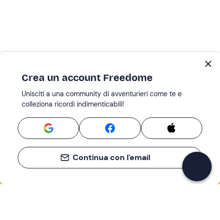
Crea un account Freedome
Unisciti a una community di avventurieri come te e
colleziona ricordi indimenticabili!
Continua con l'email
Se non sai mai cosa fare, sai cosa fare
Scrivi la tua email e scopri tante alternative all'aperitivo
e al divano