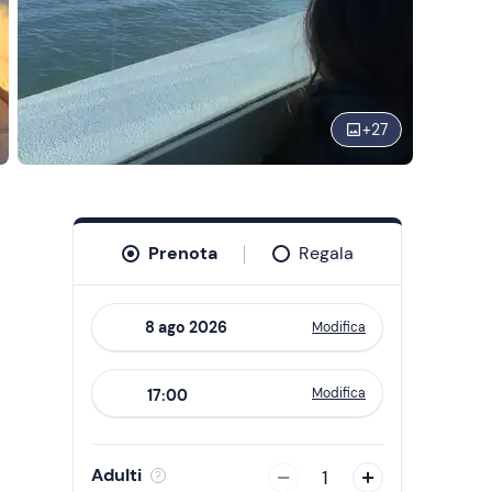
+
27
Prenota
Regala
Modifica
Navigate
forward
Modifica
17:00
to
interact
with
Adulti
1