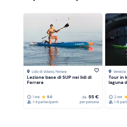
Lido di Volano
, Ferrara
Venezia
Lezione base di SUP nei lidi di
Tour in 
Ferrara
laguna d
55 €
1 ora
5.0
2 ore
da
1-4 partecipanti
per persona
1-6 par