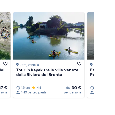
Stra
, Venezia
Lido di Volano
del
Tour in kayak tra le ville venete
Escursione i
della Riviera del Brenta
Po
57 €
30 €
1,5 ore
4.6
3,5 ore
5.
da
rsona
1-10 partecipanti
per persona
1-6 partecipa