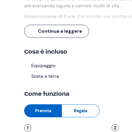
attraversando lagune e canneti ricchi di vita.
Un'escursione di 2 ore
che include una spettaco
faro e camminare su una delle spiagge più selvagge
Continua a leggere
Cosa faremo
L'appuntamento è
20 minuti prima
rispetto all'or
Cosa è incluso
dal personale, si raggiungerà il molo d'imbarco pe
Navigheremo lungo il
Equipaggio
braccio del Po di Goro
adde
del
Parco del Delta
. Durante il tragitto si costeg
Sosta a terra
da vicino gli impianti tradizionali per l'allevament
ammirare la spettacolare
fioritura del limonium
e
Come funziona
Il clou dell'itinerario sarà la
sosta
di circa 30 minu
incontaminato raggiungibile solo via acqua. Qui si
Prenota
Regala
maestoso faro che svetta sull'orizzonte e godersi i
L'attività ha una durata totale di
2 ore
.
1
2