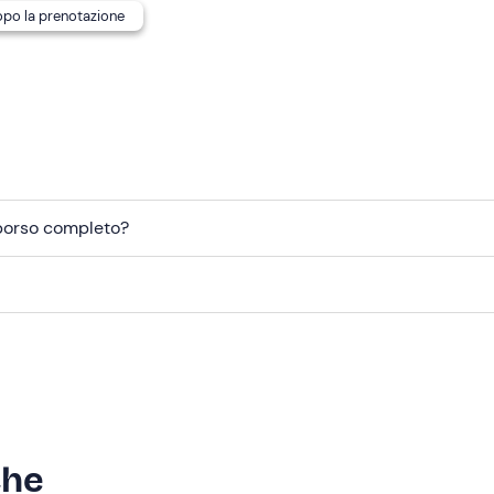
dopo la prenotazione
mborso completo?
che