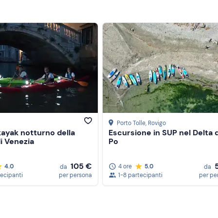
Porto Tolle
, Rovigo
kayak notturno della
Escursione in SUP nel Delta 
i Venezia
Po
105 €
4.0
4 ore
5.0
da
da
tecipanti
per persona
1-8 partecipanti
per pe