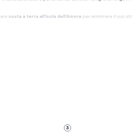
lare
sosta a terra all'Isola dell'Amore
per ammirare il suo st
 d'Italia.
ario di partenza nel punto di ritrovo a
Gorino (FE)
. Accompagn
r salire a bordo della
Motobarca Stella
e iniziare la navigazion
ntrandoci fino alla vera e propria foce del fiume, nel cuore p
geranno le tipiche attività della marineria locale, potendo osse
o di vongole. Se l'escursione avviene tra giugno e settembre, si
 avvistare
fenicotteri, aironi, cigni e cormorani
.
ti
all'Isola dell'Amore
, un lembo sabbioso selvaggio e
 potrà passeggiare liberamente sulla spiaggia, fotografare il
l paesaggio del Delta prima del rientro al punto di partenza.
3