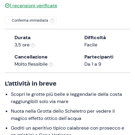
1
recensioni verificate
the
question
Conferma immediata
mark
key
to
Durata
Difficoltà
get
3,5 ore
Facile
the
Cancellazione
Partecipanti
keyboard
Molto flessibile
Da 1 a 9
shortcuts
for
changing
L’attività in breve
dates.
Scopri le grotte più belle e leggendarie della costa
raggiungibili solo via mare
Nuota nella Grotta dello Scheletro per vedere il
magico effetto ottico dell'acqua
Goditi un aperitivo tipico calabrese con prosecco e