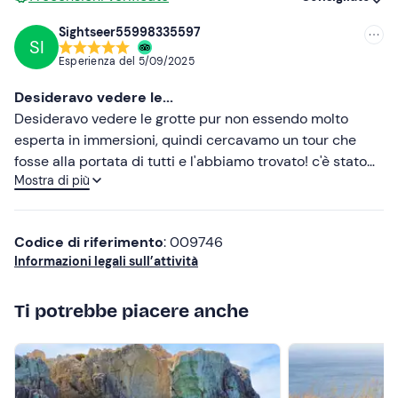
I
cani non sono ammessi
a bordo.
Sightseer55998335597
SI
Consigliate
In loco sono presenti
parcheggi gratuiti e a
Esperienza del
5/09/2025
pagamento
. Il punto di ritrovo è raggiungibile con i
Più recenti
mezzi pubblici
.
Desideravo vedere le...
Meno recenti
Desideravo vedere le grotte pur non essendo molto
Abbigliamento consigliato
esperta in immersioni, quindi cercavamo un tour che
Più alte
Costume da bagno
fosse alla portata di tutti e l'abbiamo trovato! c'è stato
Mostra di più
tutto il tempo per fermarsi e godersi l'acqua. Musica di
Più basse
Abbigliamento comodo da barca
sottofondo e la storia raccontata da Domenico lo
skipper, top. Sempre gentile e premuroso, considerando
Non dimenticare di portare
Codice di riferimento
: 009746
che permette anche l'accesso ai cagnolini! Davvero
Crema solare
Informazioni legali sull’attività
grazie e complimenti
Telo mare
Ti potrebbe piacere anche