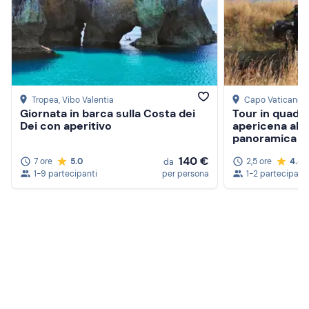
Tropea
, Vibo Valentia
Capo Vaticano
,
Giornata in barca sulla Costa dei
Tour in quad 
Dei con aperitivo
apericena al 
panoramica
140 €
7 ore
5.0
2,5 ore
4.8
da
1-9 partecipanti
per persona
1-2 partecipanti