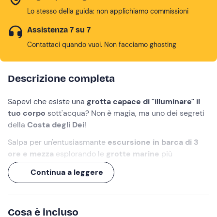
Lo stesso della guida: non applichiamo commissioni
Assistenza 7 su 7
Contattaci quando vuoi. Non facciamo ghosting
Descrizione completa
Sapevi che esiste una
grotta capace di "illuminare" il
tuo corpo
sott'acqua? Non è magia, ma uno dei segreti
della
Costa degli Dei
!
Salpa per un'entusiasmante
escursione in barca
di 3
ore e mezza
esplorando le
grotte marine
più
affascinanti della Calabria.
Continua a leggere
Insieme a uno
skipper
navigherai
da Tropea a Capo
Vaticano
, visitando la
Grotta della Sibilla
e quella del
Palombaro
. A coronare questa magica giornata, un
Cosa è incluso