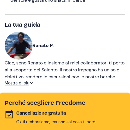
del sole e gusta uno snack in barca
La tua guida
Renato P.
Ciao, sono Renato e insieme ai miei collaboratori ti porto
alla scoperta del Salento! Il nostro impegno ha un solo
obiettivo: rendere le escursioni con le nostre barche
Mostra di più
serene e indimenticabili.
Perché scegliere Freedome
Cancellazione gratuita
Ok ti rimborsiamo, ma non sai cosa ti perdi