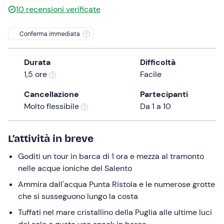
0 €
10
recensioni verificate
the
question
Conferma immediata
mark
key
to
Durata
Difficoltà
get
1,5 ore
Facile
the
Cancellazione
Partecipanti
keyboard
Molto flessibile
Da 1 a 10
shortcuts
for
changing
L’attività in breve
dates.
Goditi un tour in barca di 1 ora e mezza al tramonto
nelle acque ioniche del Salento
Ammira dall'acqua Punta Ristola e le numerose grotte
che si susseguono lungo la costa
Tuffati nel mare cristallino della Puglia alle ultime luci