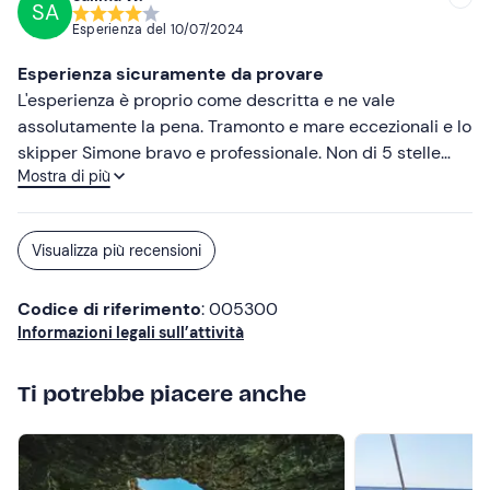
SA
Esperienza del
10/07/2024
Esperienza sicuramente da provare
L'esperienza è proprio come descritta e ne vale
assolutamente la pena. Tramonto e mare eccezionali e lo
skipper Simone bravo e professionale. Non di 5 stelle
Mostra di più
solo perché le grotte non sono più visitabile come una
volta con ingresso in barca ma solo a nuoto, ma questo
non dipende dal tour ma dalla conformazione rocciosa.
Visualizza più recensioni
Provate!
Codice di riferimento
: 005300
Informazioni legali sull’attività
Ti potrebbe piacere anche