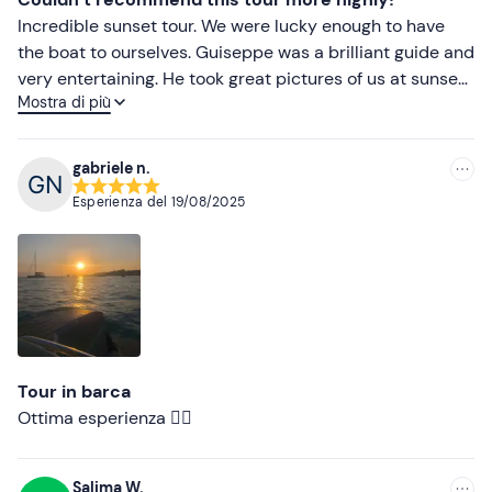
Incredible sunset tour. We were lucky enough to have
Occhiali da sole
the boat to ourselves. Guiseppe was a brilliant guide and
very entertaining. He took great pictures of us at sunset,
Mostra di più
we got off the boat for a swim in the caves, had a bottle
of Prosecco and some snacks. We really were blown
away by the experience and how great value it was for
gabriele n.
money. Highly highly recommend.
Esperienza del
19/08/2025
Tour in barca
Ottima esperienza 👍🏻
Salima W.