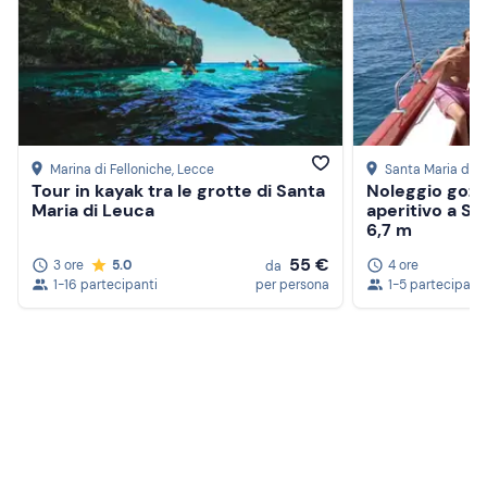
Marina di Felloniche
, Lecce
Santa Maria di 
Tour in kayak tra le grotte di Santa
Noleggio gozz
Maria di Leuca
aperitivo a Sa
6,7 m
55 €
3 ore
5.0
4 ore
da
1-16 partecipanti
per persona
1-5 partecipanti