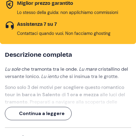
Miglior prezzo garantito
Lo stesso della guida: non applichiamo commissioni
Assistenza 7 su 7
Contattaci quando vuoi. Non facciamo ghosting
Descrizione completa
Lu sole
che tramonta tra le onde.
Lu mare
cristallino del
versante Ionico.
Lu ientu
che si insinua tra le grotte.
Sono solo 3 dei motivi per scegliere questo romantico
tour in barca in Salento
di
1 ora e mezza
alle luci del
tramonto
. Preparati a navigare alla scoperta delle
numerose attrazioni della zona, tra
affascinanti grotte
Continua a leggere
e insenature
ricche di miti e leggende.
Un
tuffo dalla barca
e uno
snack a bordo
saranno la
ciliegina finale!