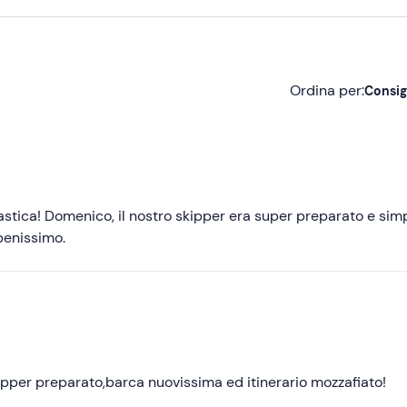
Ordina per:
Consig
Consigliate
Più recenti
Meno recenti
astica! Domenico, il nostro skipper era super preparato e sim
benissimo.
Più alte
Più basse
kipper preparato,barca nuovissima ed itinerario mozzafiato!