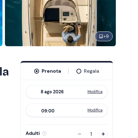
+
9
la
Prenota
Regala
Modifica
Navigate
forward
Modifica
09:00
to
interact
with
Adulti
1