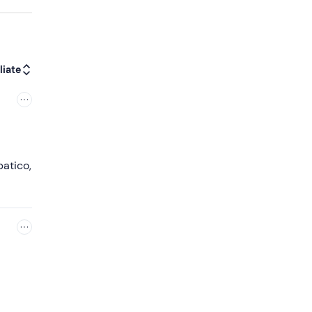
liate
patico,