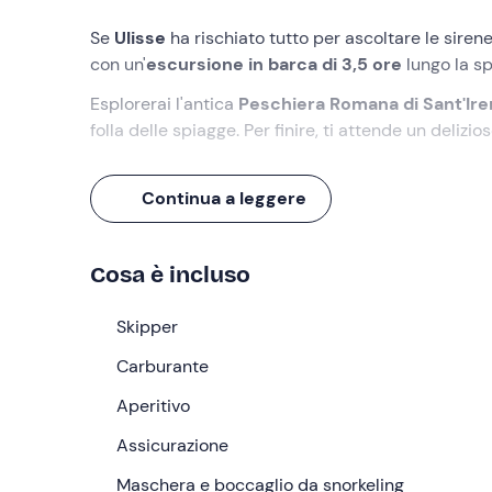
Se
Ulisse
ha rischiato tutto per ascoltare le siren
con un'
escursione in barca
di 3,5 ore
lungo la s
Esplorerai l'antica
Peschiera Romana di Sant'Ir
folla delle spiagge. Per finire, ti attende un delizio
Cosa faremo
Continua a leggere
L'appuntamento è
15 minuti prima
dell’orario ind
skipper
che ci accompagnerà nella nostra escurs
Cosa è incluso
La nostra prima tappa sarà l'
Antica Peschiera Ro
roccia tufacea tra Tropea e Briatico. Qui faremo 
Skipper
tufferemo insieme allo skipper, che ci guiderà in 
vivaio per l'allevamento dei tonni.
Carburante
Successivamente ci sposteremo al
Aperitivo
Paradiso del 
da promontori in granito, dove faremo
30 minuti 
Assicurazione
Continueremo la navigazione costeggiando la lung
Maschera e boccaglio da snorkeling