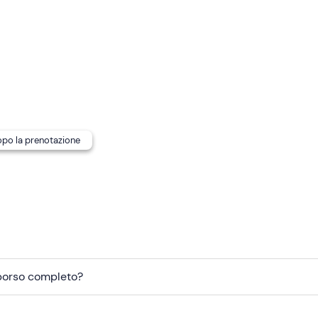
a la celiachia), informa in anticipo gli organizzatori ai recapit
ne.
gamento
. Il punto di ritrovo è raggiungibile con i
mezzi pubblic
dopo la prenotazione
mborso completo?