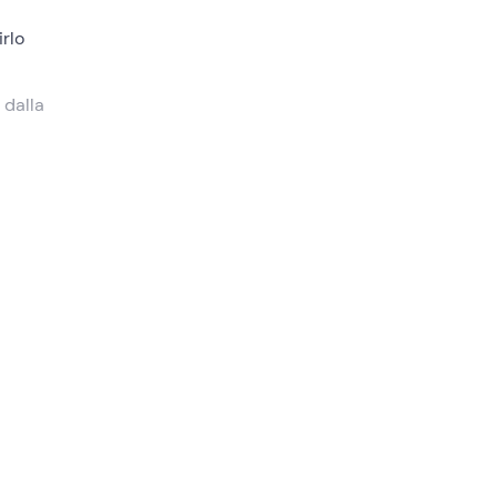
irlo
 dalla
emo lo
la
o
ondata
aia del