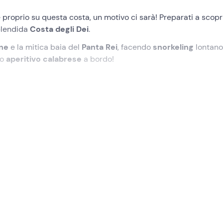
e proprio su questa costa, un motivo ci sarà! Preparati a scopr
plendida
Costa degli Dei
.
ene
e la mitica baia del
Panta Rei
, facendo
snorkeling
lontano
so
aperitivo calabrese
a bordo!
icato nel punto di ritrovo a
Tropea (VV)
. Ad attenderci trover
ione.
mana (o Murenario) di Sant'Irene
, una struttura scavata nel
una
sosta di 1 ora
: indosseremo
maschera e boccaglio
e ci
acqua spiegandoci la storia e il funzionamento di questo antic
Sub
(Marinella di Zambrone o Testa del Leone), una baia circ
di snorkeling
libero tra le rocce.
a spiaggia bianca di
Zambrone
per poi fermarci 1 ora nella
B