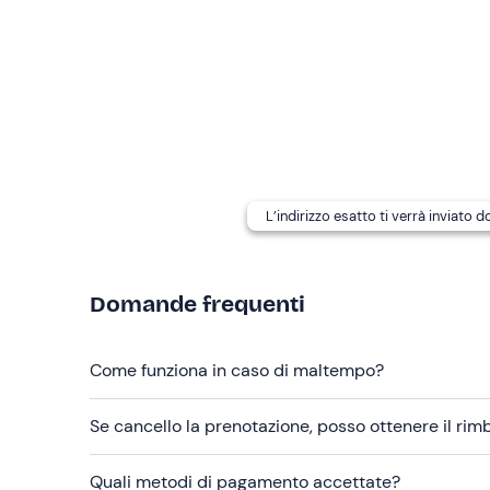
risalita e musica. A bordo si sta
senza calzature
.
In caso di
allergie o intolleranze
alimentari (inclus
indicati nell'e-mail di conferma della partecipazio
I
cani non sono ammessi
a bordo.
In loco sono presenti
parcheggi gratuiti e a pa
L’indirizzo esatto ti verrà inviato 
Abbigliamento consigliato
Costume da bagno
Domande frequenti
Abbigliamento comodo da barca
Non dimenticare di portare
Come funziona in caso di maltempo?
Crema solare
Telo mare
Se cancello la prenotazione, posso ottenere il ri
Quali metodi di pagamento accettate?