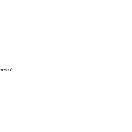
 di
to.
 come è
ono
 teak
i