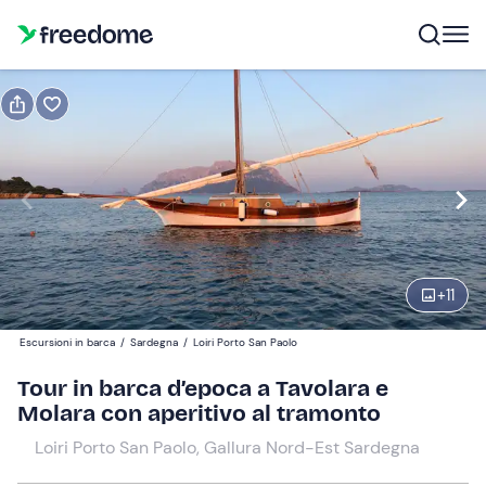
Prenota o regala
Prenota
Regala
Modifica
Navigate
forward
Modifica
18:30
to
interact
+
11
with
Partecipanti
1
the
95 €
Escursioni in barca
/
Sardegna
/
Loiri Porto San Paolo
calendar
and
Tour in barca d’epoca a Tavolara e
select
Molara con aperitivo al tramonto
a
Loiri Porto San Paolo, Gallura Nord-Est Sardegna
date.
Press