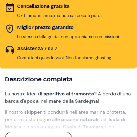
Cancellazione gratuita
Ok ti rimborsiamo, ma non sai cosa ti perdi
Miglior prezzo garantito
Lo stesso della guida: non applichiamo commissioni
Assistenza 7 su 7
Contattaci quando vuoi. Non facciamo ghosting
Descrizione completa
La nostra idea di
aperitivo al tramonto
? A bordo di una
barca d'epoca
, nel
mare della Sardegna
!
Il nostro
skipper
ti condurrà nell'area marina protetta,
per una sosta bagno alle
piscine naturali
dell'
Isola di
Molara
e per costeggiare l'
Isola di Tavolara
. Uno
scenario naturale reso ancora più spettacolare dalle