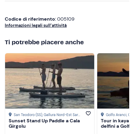
Non è disponibile aperitivo per persone
con allergie
e/o intolleranze alimentari
: se hai allergie e/o
Codice di riferimento
: 005109
intolleranze alimentari sei invitato a portare cibo e
Informazioni legali sull’attività
bevande da casa.
Abbigliamento consigliato
Ti potrebbe piacere anche
Abbigliamento adatto alla stagione
Non dimenticare di portare
Telo mare
Crema solare
Costume da bagno
Cappellino
San Teodoro (SS)
, Gallura Nord-Est Sardegna
Golfo Aranci
, Ga
Occhiali da sole
Sunset Stand Up Paddle a Cala
Tour in kayak
Girgolu
delfini a Golf