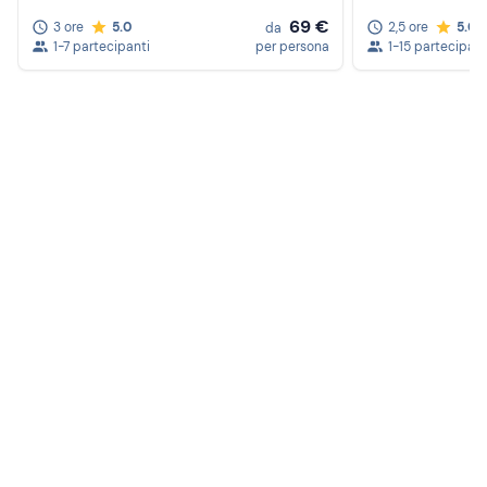
69 €
3 ore
5.0
2,5 ore
5.0
da
1-7 partecipanti
per persona
1-15 partecipant