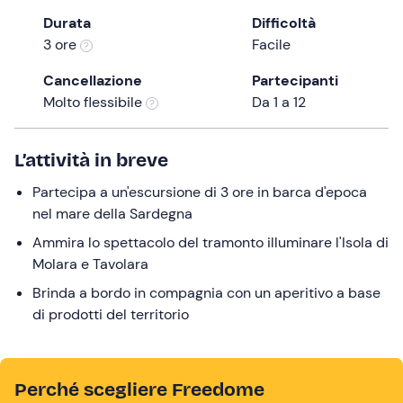
the
Durata
Difficoltà
question
3 ore
Facile
mark
Cancellazione
Partecipanti
key
Molto flessibile
Da 1 a 12
to
get
the
L’attività in breve
keyboard
Partecipa a un'escursione di 3 ore in barca d'epoca
shortcuts
nel mare della Sardegna
for
changing
Ammira lo spettacolo del tramonto illuminare l'Isola di
dates.
Molara e Tavolara
Brinda a bordo in compagnia con un aperitivo a base
di prodotti del territorio
Perché scegliere Freedome