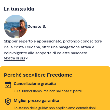
La tua guida
Donato B.
Skipper esperto e appassionato, profondo conoscitore
della costa Leucana, offro una navigazione attiva e
coinvolgente alla scoperta di calette nascoste.
Mostra di più
Competenza tecnica, attenzione alla sicurezza e grande
spirito di accoglienza per un'esperienza unica,
confortevole e indimenticabile. Completa la tua vacanza
Perché scegliere Freedome
con noi! 🌊
Cancellazione gratuita
Ok ti rimborsiamo, ma non sai cosa ti perdi
Miglior prezzo garantito
Lo stesso della guida: non applichiamo commissioni