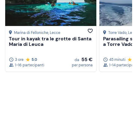
Marina di Felloniche
, Lecce
Torre Vado
, Lecc
Tour in kayak tra le grotte di Santa
Parasailing su
Maria di Leuca
a Torre Vado
55 €
3 ore
5.0
45 minuti
5
da
1-16 partecipanti
per persona
1-14 partecipant
Crea un account Freedome
Unisciti a una community di avventurieri come te e
colleziona ricordi indimenticabili!
Continua con l'email