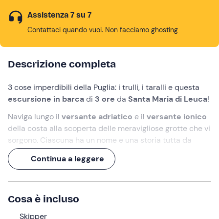
Assistenza 7 su 7
Contattaci quando vuoi. Non facciamo ghosting
Descrizione completa
3 cose imperdibili della Puglia: i trulli, i taralli e questa
escursione in barca
di
3 ore
da
Santa Maria di Leuca
!
Naviga lungo il
versante adriatico
e il
versante ionico
della costa alla scoperta delle meravigliose grotte che vi
sorgono. Ciascuna ha un nome e una storia tutta da
scoprire! Il tour prevede
4 soste bagno
durante le quali
Continua a leggere
sarà possibile esplorare le grotte a nuoto e fare
snorkeling
. Durante una di queste potrai gustare anche
un
delizioso aperitivo
a base di prodotti tipici pugliesi.
Cosa è incluso
Sara un'esperienza unica, all'insegna di tuffi, divertimento
e paesaggi meravigliosi!
Skipper