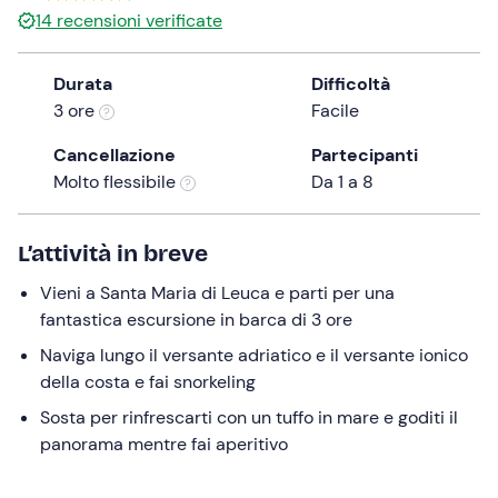
0 €
14
recensioni verificate
the
question
mark
Durata
Difficoltà
key
3 ore
Facile
to
Cancellazione
Partecipanti
get
Molto flessibile
Da 1 a 8
the
keyboard
shortcuts
L’attività in breve
for
changing
Vieni a Santa Maria di Leuca e parti per una
dates.
fantastica escursione in barca di 3 ore
Naviga lungo il versante adriatico e il versante ionico
della costa e fai snorkeling
Sosta per rinfrescarti con un tuffo in mare e goditi il
panorama mentre fai aperitivo