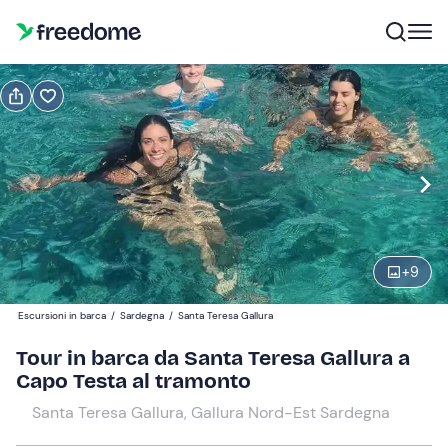
Prenota o regala
Prenota
Regala
Modifica
Navigate
forward
Modifica
18:30
to
interact
+
9
with
Adulti e ragazzi
1
the
105 €
Escursioni in barca
/
Sardegna
/
Santa Teresa Gallura
calendar
and
Tour in barca da Santa Teresa Gallura a
Bambini
0
select
Capo Testa al tramonto
60 €
a
Santa Teresa Gallura, Gallura Nord-Est Sardegna
date.
Press