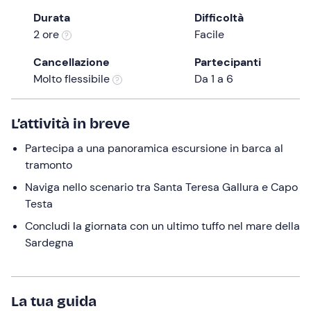
the
Durata
Difficoltà
question
2 ore
Facile
mark
Cancellazione
Partecipanti
key
Molto flessibile
Da 1 a 6
to
get
the
L’attività in breve
keyboard
Partecipa a una panoramica escursione in barca al
shortcuts
tramonto
for
changing
Naviga nello scenario tra Santa Teresa Gallura e Capo
dates.
Testa
Concludi la giornata con un ultimo tuffo nel mare della
Sardegna
La tua guida