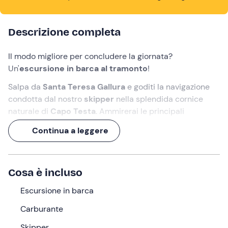
Descrizione completa
Il modo migliore per concludere la giornata?
Un'
escursione in barca al tramonto
!
Salpa da
Santa Teresa Gallura
e goditi la navigazione
condotta dal nostro
skipper
nella splendida cornice
naturale di
Capo Testa
. Ammirerai le principali
attrazioni della costa e farai un ultimo tuffo nelle acque
Continua a leggere
dipinte dalle calde sfumature del
tramonto
.
Un'
esperienza di 2 ore
, nell'intramontabile
mare della
Sardegna
!
Cosa è incluso
Cosa faremo
Escursione in barca
L'appuntamento è
30 minuti prima
delle ore
18:30
nel
Carburante
punto di ritrovo a
Santa Teresa Gallura
. Ad accoglierci
Skipper