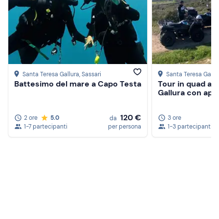
Santa Teresa Gallura
, Sassari
Santa Teresa Gallu
Battesimo del mare a Capo Testa
Tour in quad a 
Gallura con ape
120 €
2 ore
5.0
3 ore
da
1-7 partecipanti
per persona
1-3 partecipanti