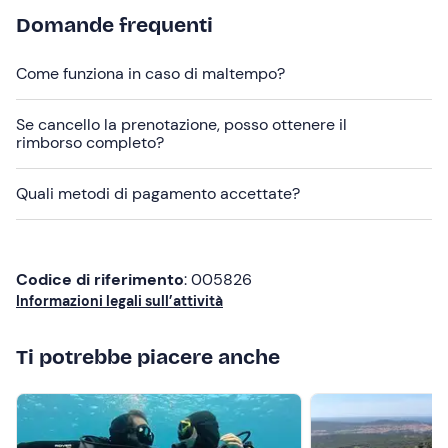
risalita, ghiacciaia e stereo. A bordo
si rimane a
piedi
Domande frequenti
scalzi
; le calzature vengono riposte all'imbarco. A bordo
non sono ammessi cani
.
Come funziona in caso di maltempo?
Abbigliamento consigliato
Se cancello la prenotazione, posso ottenere il
rimborso completo?
Abbigliamento adatto alla stagione
Costume da bagno
Quali metodi di pagamento accettate?
Non dimenticare di portare
Cibo e bevande (opzionale)
Codice di riferimento
: 005826
Informazioni legali sull’attività
Ti potrebbe piacere anche