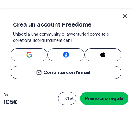
Crea un account Freedome
Unisciti a una community di avventurieri come te e
colleziona ricordi indimenticabili!
Continua con l'email
Totale
Da
Prenota o regala
Procedi all’acquisto
Chat
105 €
105‎€
Se non sai mai cosa fare, sai cosa fare