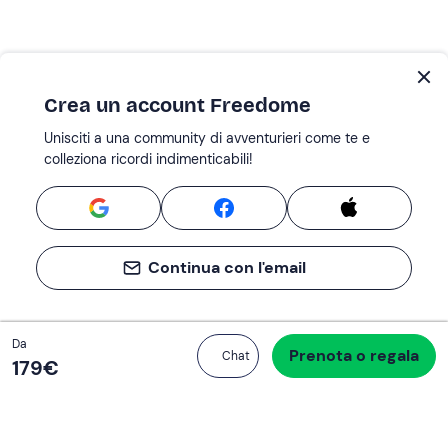
Crea un account Freedome
Unisciti a una community di avventurieri come te e
colleziona ricordi indimenticabili!
Continua con l'email
Totale
Da
Prenota o regala
Procedi all’acquisto
Chat
179 €
179‎€
Se non sai mai cosa fare, sai cosa fare