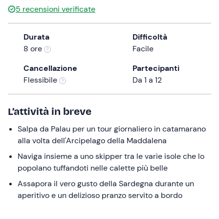
179 €
5
recensioni verificate
the
question
mark
Durata
Difficoltà
key
8 ore
Facile
to
Cancellazione
Partecipanti
get
Flessibile
Da 1 a 12
the
keyboard
shortcuts
L’attività in breve
for
changing
Salpa da Palau per un tour giornaliero in catamarano
dates.
alla volta dell'Arcipelago della Maddalena
Naviga insieme a uno skipper tra le varie isole che lo
popolano tuffandoti nelle calette più belle
Assapora il vero gusto della Sardegna durante un
aperitivo e un delizioso pranzo servito a bordo