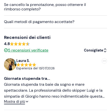
Se cancello la prenotazione, posso ottenere il
A bordo si rimane a
piedi scalzi
. I
cani non sono
rimborso completo?
ammessi
a bordo.
Quali metodi di pagamento accettate?
In loco è presente un
parcheggio gratuito
. Il punto di
ritrovo
non è raggiungibile con i mezzi pubblici
.
Recensioni dei clienti
È possibile richiedere variazioni del menu del pranzo
4.8
senza pesce o per vegetariani
: contatta l'organizzatore
5
recensioni verificate
ai recapiti indicati nell'e-mail di conferma della
Consigliate
prenotazione per richiederle. In caso di
allergie e/o
Laura S.
intolleranze
alimentari si consiglia di portare il pranzo al
Consigliate
sacco.
Esperienza del
13/07/2026
Più recenti
Abbigliamento consigliato
Giornata stupenda tra...
Meno recenti
Giornata stupenda tra baie da sogno e mare
Abbigliamento adatto alla stagione
spettacolare. La professionalità dello skipper Luigi e la
Più alte
Costume da bagno
simpatia di Giorgio hanno reso indimenticabile questa
Mostra di più
avventura! Super consigliato
Più basse
Non dimenticare di portare