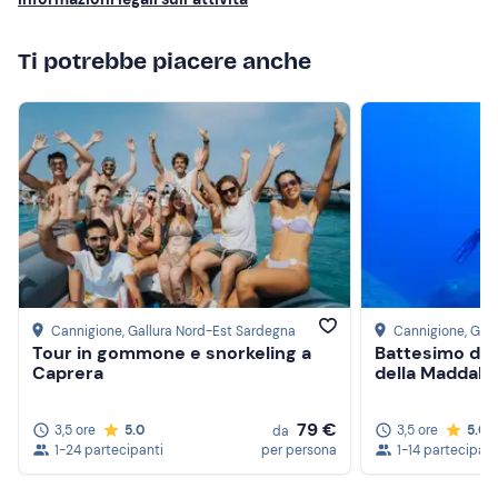
Ti potrebbe piacere anche
Cannigione
, Gallura Nord-Est Sardegna
Cannigione
, Gal
Tour in gommone e snorkeling a
Battesimo del
Caprera
della Maddale
79 €
3,5 ore
5.0
3,5 ore
5.0
da
1-24 partecipanti
per persona
1-14 partecipant