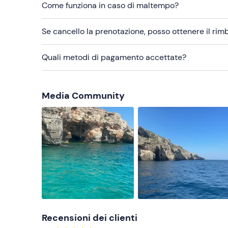
Come funziona in caso di maltempo?
Abbigliamento adatto alla stagione
Se cancello la prenotazione, posso ottenere il ri
Non dimenticare di portare
Telo mare
Quali metodi di pagamento accettate?
Crema solare
Costume da bagno
Media Community
Cappello
Occhiali da sole
Recensioni dei clienti