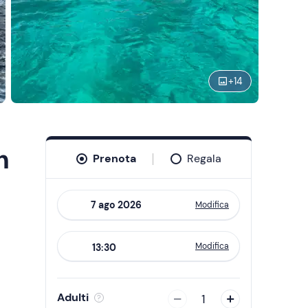
+
14
n
Prenota
Regala
Modifica
Navigate
forward
Modifica
13:30
to
interact
with
Adulti
1