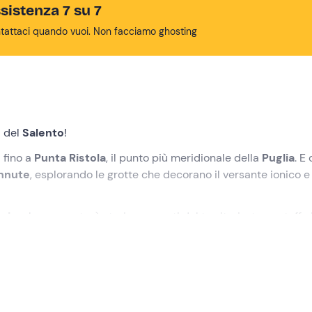
sistenza 7 su 7
tattaci quando vuoi. Non facciamo ghosting
i del
Salento
!
 fino a
Punta Ristola
, il punto più meridionale della
Puglia
. E 
nnute
, esplorando le grotte che decorano il versante ionico e
gio
, che racconterà storie e segreti del territorio, tra un tuffo 
l'orario selezionato in fase di prenotazione a
Torre Vado (LE)
.
no
, pronto ad accompagnarti alla scoperta delle
grotte del