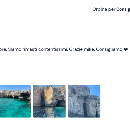
Ordina per:
Consig
Consigliate
Più recenti
Meno recenti
iore. Siamo rimasti contentissimi. Grazie mille. Consigliamo ❤️
Più alte
Più basse