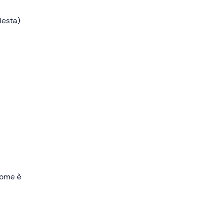
iesta)
a del
nale
Faro di
le. Ci
didi
luso).
 come è