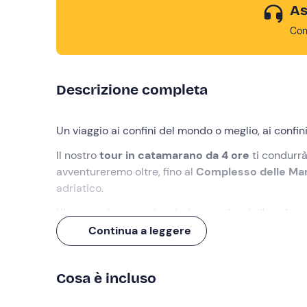
As
Con
Descrizione completa
Un viaggio ai confini del mondo o meglio, ai confin
Il nostro
tour in catamarano da 4 ore
ti condurrà
avventureremo oltre, fino al
Complesso delle Ma
adriatico.
L'intrattenimento a bordo è garantito dall'
equipag
mare e un
aperitivo
sul mare!
Continua a leggere
Cosa faremo
Cosa è incluso
Ti aspetterò con
20 minuti di anticipo
rispetto al
troverai ad accoglierti a bordo del mio
catamara