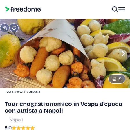
Prenota o regala
Prenota
Regala
Modifica
Navigate
forward
Modifica
10:00
to
interact
+
9
with
Partecipanti
1
the
400 €
Tour in moto
/
Campania
calendar
and
Tour enogastronomico in Vespa d'epoca
select
con autista a Napoli
a
Napoli
date.
5.0
Press