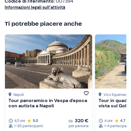
Codice di riferimento
: 007394
Informazioni legali sull’attività
Ti potrebbe piacere anche
Napoli
Vico Equense
, N
Tour panoramico in Vespa d'epoca
Tour in quad 
con autista a Napoli
vista sul Golfo
320 €
4,5 ore
5.0
4 ore
4.7
da
1-30 partecipanti
per persona
1-4 partecipanti