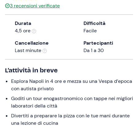
3
recensioni verificate
the
question
mark
Durata
Difficoltà
key
4,5 ore
Facile
to
Cancellazione
Partecipanti
get
Last minute
Da 1 a 30
the
keyboard
shortcuts
L’attività in breve
for
changing
Esplora Napoli in 4 ore e mezza su una Vespa d’epoca
dates.
con autista privato
Goditi un tour enogastronomico con tappe nei migliori
laboratori della città
Divertiti a preparare la pizza con le tue mani durante
una lezione di cucina