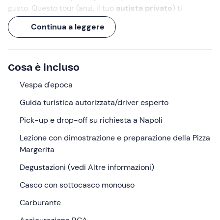
gusto. Questo tour (anzi, il tuo
autista privato
)
ti
accompagnerà alla scoperta di
piazze
iconiche,
Continua a leggere
quartieri
autentici e
tappe golose
che raccontano
storie, profumi e segreti della vera
cucina partenopea
.
Un'
esperienza di 4 ore e mezza
che ti resterà nel cuore
Cosa è incluso
(e nella pancia)!
Vespa d'epoca
Cosa faremo
Guida turistica autorizzata/driver esperto
L’appuntamento è all'orario selezionato nel
punto di
Pick-up e drop-off su richiesta a Napoli
ritrovo a scelta
che comunicherai tu all'organizzatore a
Napoli (NA)
. Verrà a prenderti la tua
guida
, un driver
Lezione con dimostrazione e preparazione della Pizza
professionale che ti accompagnerà alla scoperta della
Margerita
Napoli più autentica e gustosa
!
Degustazioni (vedi Altre informazioni)
Salirai in sella come passeggero
di una
Vespa
Casco con sottocasco monouso
d’epoca
restaurata con cura. Pronti, via: dal
lungomare
attraverserai il
centro storico
, i
Quartieri Spagnoli
e la
Carburante
collina del
Vomero
, facendo tappa nei luoghi simbolo