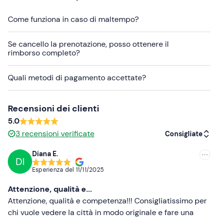
Attenzione!
La fabbrica di cioccolato è chiusa il sabato
e la domenica. L'ingresso alla fabbrica è limitato alla
Come funziona in caso di maltempo?
zona vendite il venerdì pomeriggio.
Se cancello la prenotazione, posso ottenere il
Se hai
allergie e/o intolleranze alimentari
contatta
rimborso completo?
l'organizzatore ai recapiti indicati nell'e-mail di conferma
della prenotazione per comunicarle.
Quali metodi di pagamento accettate?
Abbigliamento consigliato
Abbigliamento comodo adatto alla stagione
Recensioni dei clienti
5.0
3
recensioni verificate
Consigliate
Diana E.
DI
Consigliate
Esperienza del
11/11/2025
Più recenti
Attenzione, qualità e...
Meno recenti
Attenzione, qualità e competenza!!! Consigliatissimo per
chi vuole vedere la città in modo originale e fare una