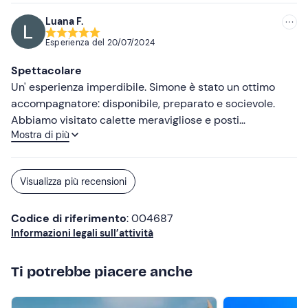
Michela 28.9 25
Non dimenticare di portare
Luana F.
Pranzo al sacco
Esperienza del
20/07/2024
Crema solare
Spettacolare
Un' esperienza imperdibile. Simone è stato un ottimo
Telo mare
accompagnatore: disponibile, preparato e socievole.
Abbiamo visitato calette meravigliose e posti
Occhiali da sole
Mostra di più
paradisiaci. Rientrando, grazie ad una sua segnalazione,
Cappello
abbiamo avvistato anche i delfini. Tutto perfetto. Ve la
consiglio vivamente se volete esplorare l'arcipelago in
Visualizza più recensioni
tutta la sua meraviglia.
Codice di riferimento
: 004687
Informazioni legali sull’attività
Ti potrebbe piacere anche