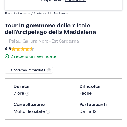
Escursioni in barca
/
Sardegna
/
La Maddalena
Tour in gommone delle 7 isole
dell’Arcipelago della Maddalena
Palau, Gallura Nord-Est Sardegna
4.8
12
recensioni verificate
Conferma immediata
Durata
Difficoltà
7 ore
Facile
Cancellazione
Partecipanti
Molto flessibile
Da 1 a 12