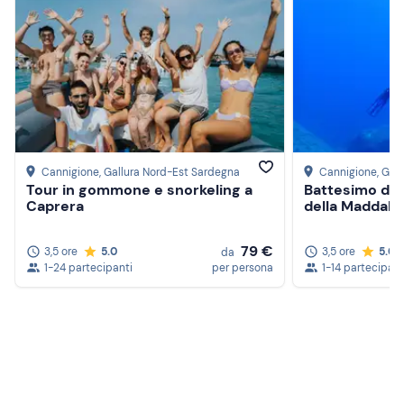
Cannigione
, Gallura Nord-Est Sardegna
Cannigione
, Gal
Tour in gommone e snorkeling a
Battesimo del
Caprera
della Maddale
79 €
3,5 ore
5.0
3,5 ore
5.0
da
1-24 partecipanti
per persona
1-14 partecipant