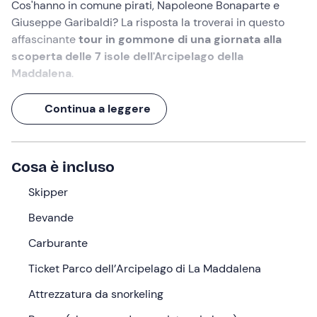
Cos'hanno in comune pirati, Napoleone Bonaparte e
Giuseppe Garibaldi? La risposta la troverai in questo
affascinante
tour in gommone di una giornata alla
scoperta delle 7 isole dell'Arcipelago della
Maddalena
.
Questo piccolo angolo di paradiso della
Sardegna del
Continua a leggere
nord
è infatti un tesoro che custodisce immensi gioielli
naturali, ma anche storici. Preparati a salpare verso le
isole
principali
e a tuffarti nelle acque limpidissime.
Cosa è incluso
Scopri
Santo Stefano
, dal quale Napoleone attaccava la
Maddalena. Ammira l'isola di
Skipper
Caprera
, dimora di
Garibaldi. Sarà un'escursione che passerà alla storia!
Bevande
Cosa faremo
Carburante
L'appuntamento è alle ore 10:30 a Palau
. In loco
Ticket Parco dell’Arcipelago di La Maddalena
incontreremo lo
skipper
e
alle ore 11:00
salperemo per
Attrezzatura da snorkeling
iniziare la nostra escursione che prevede
7 soste
alle
isole dell'Arcipelago della Maddalena
, accompagnati