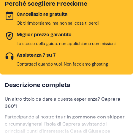
Perché scegliere Freedome
Cancellazione gratuita
Ok ti rimborsiamo, ma non sai cosa ti perdi
Miglior prezzo garantito
Lo stesso della guida: non applichiamo commissioni
Assistenza 7 su 7
Contattaci quando vuoi. Non facciamo ghosting
Descrizione completa
Un altro titolo da dare a questa esperienza?
Caprera
360°
!
Partecipando al nostro
tour in gommone con skipper
,
circumnavigherai l'isola di Caprera avvistando i
principali punti d'interesse: la
Casa di Giuseppe