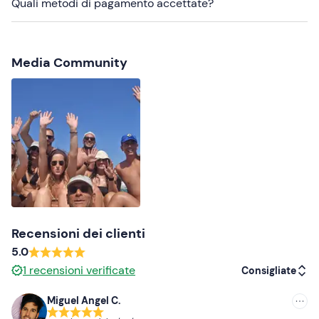
Quali metodi di pagamento accettate?
Non dimenticare di portare
Telo mare
Media Community
Pranzo al sacco (opzionale)
Recensioni dei clienti
5.0
1
recensioni verificate
Consigliate
Miguel Angel C.
Consigliate