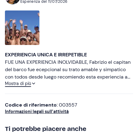
Esperienza del
11/07/2026
Più recenti
Meno recenti
Più alte
Più basse
EXPERIENCIA UNICA E IRREPETIBLE
FUE UNA EXPERIENCIA INOLVIDABLE, Fabrizio el capitan
del barco fue ecepcional su trato amable y simpatico
con todos desde luego recomiendo esta experiencia a
Mostra di più
tod@s.
Codice di riferimento
: 003557
Informazioni legali sull’attività
Ti potrebbe piacere anche