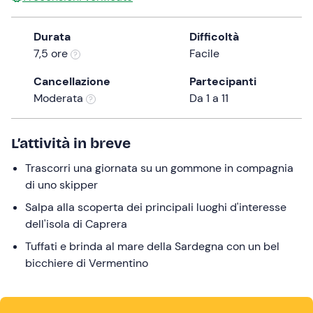
the
question
Durata
Difficoltà
mark
7,5 ore
Facile
key
Cancellazione
Partecipanti
to
Moderata
Da 1 a 11
get
the
keyboard
L’attività in breve
shortcuts
for
Trascorri una giornata su un gommone in compagnia
changing
di uno skipper
dates.
Salpa alla scoperta dei principali luoghi d'interesse
dell'isola di Caprera
Tuffati e brinda al mare della Sardegna con un bel
bicchiere di Vermentino