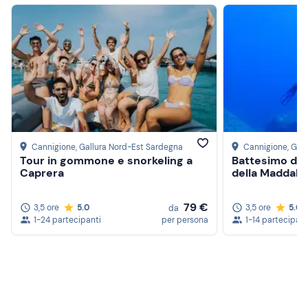
Cannigione
, Gallura Nord-Est Sardegna
Cannigione
, Gal
Tour in gommone e snorkeling a
Battesimo del
Caprera
della Maddale
79 €
3,5 ore
5.0
3,5 ore
5.0
da
1-24 partecipanti
per persona
1-14 partecipant