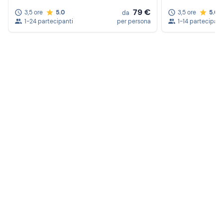
79 €
3,5 ore
5.0
3,5 ore
5.0
da
1-24 partecipanti
per persona
1-14 partecipant