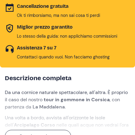
Cancellazione gratuita
Ok ti rimborsiamo, ma non sai cosa ti perdi
Miglior prezzo garantito
Lo stesso della guida: non applichiamo commissioni
Assistenza 7 su 7
Contattaci quando vuoi. Non facciamo ghosting
Descrizione completa
Da una cornice naturale spettacolare, all'altra. È proprio
il caso del nostro
tour in gommone in Corsica
, con
partenza da
La Maddalena
.
Una volta a bordo, avvista all'orizzonte le isole
dell'
Arcipelago Corso
nelle quali acque non vedrai l'ora
di tuffarti:
Lavezzi
e
Piana
. E immaginati esplorare il