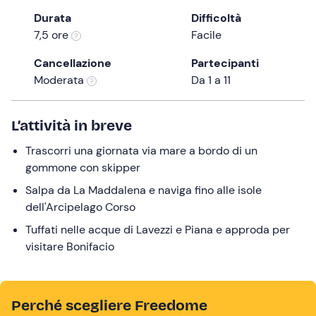
the
Durata
Difficoltà
question
7,5 ore
Facile
mark
Cancellazione
Partecipanti
key
Moderata
Da 1 a 11
to
get
the
L’attività in breve
keyboard
Trascorri una giornata via mare a bordo di un
shortcuts
gommone con skipper
for
changing
Salpa da La Maddalena e naviga fino alle isole
dates.
dell'Arcipelago Corso
Tuffati nelle acque di Lavezzi e Piana e approda per
visitare Bonifacio
Perché scegliere Freedome