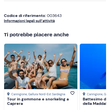
Abbigliamento adatto alla stagione
Costume da bagno
Codice di riferimento
: 003643
Informazioni legali sull’attività
Non dimenticare di portare
Telo mare
Ti potrebbe piacere anche
Pranzo al sacco (opzionale)
Cannigione
, Gallura Nord-Est Sardegna
Cannigione
, Gal
Tour in gommone e snorkeling a
Battesimo del
Caprera
della Maddale