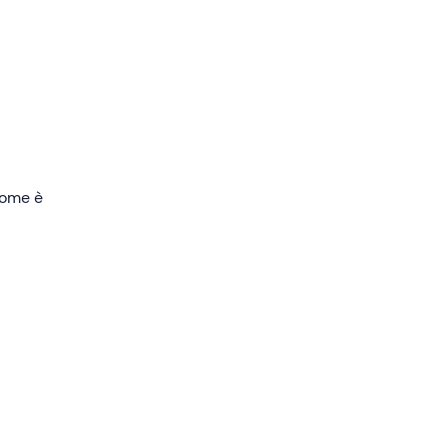
 come è
 e
apiti
.