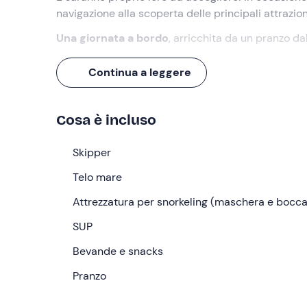
navigazione alla scoperta delle principali attrazion
Una giornata a bordo
, arricchita da un pranzo dal
Cosa faremo
Continua a leggere
L'appuntamento è
10 minuti prima delle ore 09
skipper
, che ci darà il benvenuto a bordo dell'im
Cosa è incluso
Terminato l'imbarco di tutti i passeggeri, salperem
Chiaia
Skipper
, per una prima
sosta nuoto
nelle sue acqu
lo scenografico
Ponte di Vivara
situato nel cuore
Telo mare
Durante la navigazione godremo della compagnia d
Attrezzatura per snorkeling (maschera e bocca
territorio
. Non mancherà anche di servire il
pran
tradizione italiana, accompagnati da bevande.
SUP
La navigazione continuerà nel pomeriggio, passan
Bevande e snacks
Massimo Troisi. Faremo poi un'ultima
sosta nuoto
Pranzo
durata totale 8 ore circa
.