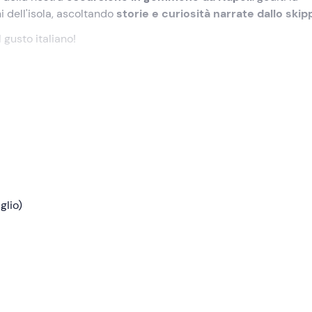
i dell'isola, ascoltando
storie e curiosità narrate dallo skip
 gusto italiano!
:00
nel punto di ritrovo a
Napoli
. Ad attenderci troveremo lo
barcazione.
o alla volta di
Procida
. La nostra prima tappa sarà la
Spiaggi
e cristalline. Proseguiremo circumnavigando l'isola, attraver
 dell'omonima riserva naturale.
ello skipper, che intrattenerà con
storie e curiosità sul
glio)
zo a bordo
: il menù prevede antipasti misti e un primo piatto 
do per la
Spiaggia del Postino
resa celebre dall'omonimo film
prima di fare rientro al punto di ritrovo a Napoli; l'esperienza