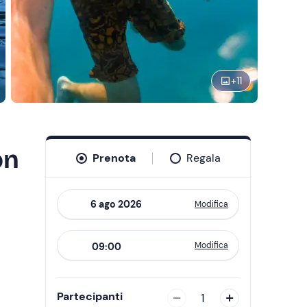
+
11
on
Prenota
Regala
Modifica
Navigate
forward
Modifica
09:00
to
interact
with
Partecipanti
1