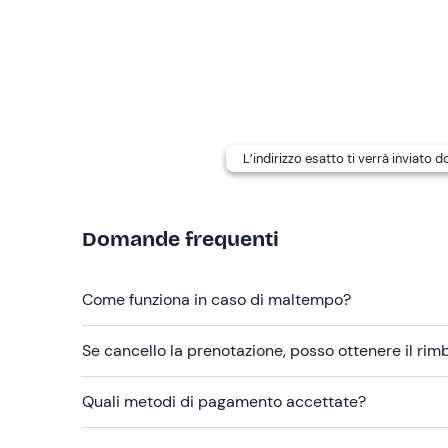
Abbigliamento consigliato
Abbigliamento adatto alla stagione
Costume da bagno
L’indirizzo esatto ti verrà inviato 
Domande frequenti
Come funziona in caso di maltempo?
Se cancello la prenotazione, posso ottenere il ri
Quali metodi di pagamento accettate?