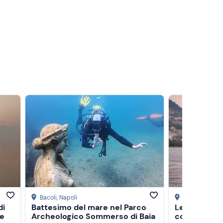
Bacoli
, Napoli
Napoli
di
Battesimo del mare nel Parco
Lezione di e-
ne
Archeologico Sommerso di Baia
costa di Posi