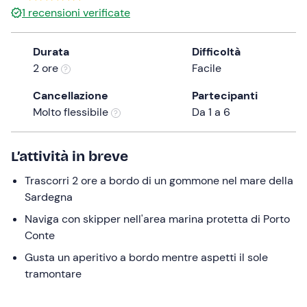
1
recensioni verificate
the
question
mark
Durata
Difficoltà
key
2 ore
Facile
to
Cancellazione
Partecipanti
get
Molto flessibile
Da 1 a 6
the
keyboard
shortcuts
L’attività in breve
for
changing
Trascorri 2 ore a bordo di un gommone nel mare della
dates.
Sardegna
Naviga con skipper nell'area marina protetta di Porto
Conte
Gusta un aperitivo a bordo mentre aspetti il sole
tramontare