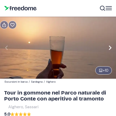
Prenota o regala
Prenota
Regala
Modifica
Navigate
forward
Modifica
19:00
to
interact
+
10
with
Partecipanti
1
the
50 €
Escursioni in barca
/
Sardegna
/
Alghero
calendar
and
Tour in gommone nel Parco naturale di
select
Porto Conte con aperitivo al tramonto
a
Alghero, Sassari
date.
5.0
Press