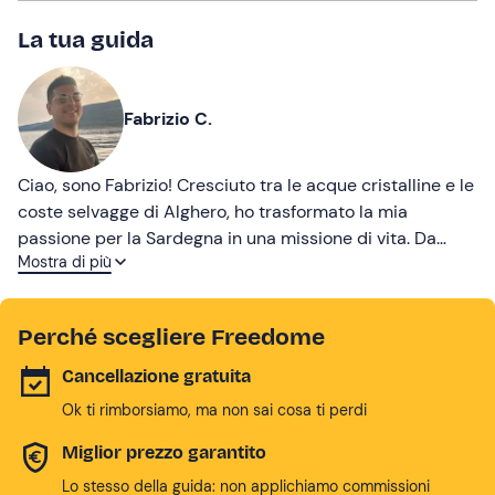
La tua guida
Fabrizio C.
Ciao, sono Fabrizio! Cresciuto tra le acque cristalline e le
coste selvagge di Alghero, ho trasformato la mia
passione per la Sardegna in una missione di vita. Da
Mostra di più
skipper esperto e operatore autorizzato del parco, ho il
privilegio di guidarti alla scoperta di meraviglie
nascoste. Grazie alla mia esperienza non vivrai una
Perché scegliere Freedome
semplice escursione ma un’esperienza che ti resterà nel
cuore. Pronto a salpare?
Cancellazione gratuita
Ok ti rimborsiamo, ma non sai cosa ti perdi
Miglior prezzo garantito
Lo stesso della guida: non applichiamo commissioni