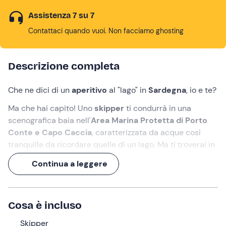
Assistenza 7 su 7
Contattaci quando vuoi. Non facciamo ghosting
Descrizione completa
Che ne dici di un
aperitivo
al "lago" in
Sardegna
, io e te?
Ma che hai capito! Uno
skipper
ti condurrà in una
scenografica baia nell'
Area Marina Protetta di Porto
Conte e Capo Caccia
, caratterizzata da acque così
tranquille da ricordare quelle di un lago. Ma ti troverai in
mezzo al mare, all'ombra del
Monte Timidone
(che
Continua a leggere
comunque è un ottimo compagno di aperitivo).
Un'esperienza di
2 ore
, durante la quale attenderai il
tramonto
gustando prodotti tipici del territorio.
Cosa è incluso
Cosa faremo
Skipper