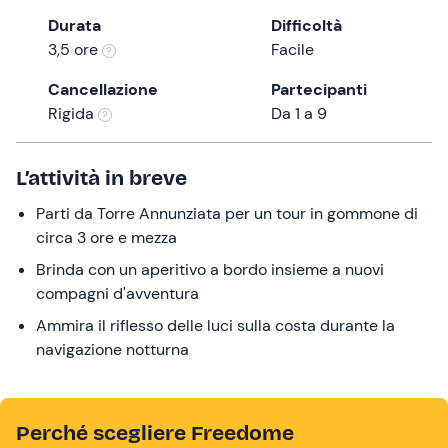
the
Durata
Difficoltà
question
3,5 ore
Facile
mark
Cancellazione
Partecipanti
key
Rigida
Da 1 a 9
to
get
the
L’attività in breve
keyboard
Parti da Torre Annunziata per un tour in gommone di
shortcuts
circa 3 ore e mezza
for
changing
Brinda con un aperitivo a bordo insieme a nuovi
dates.
compagni d'avventura
Ammira il riflesso delle luci sulla costa durante la
navigazione notturna
Perché scegliere Freedome