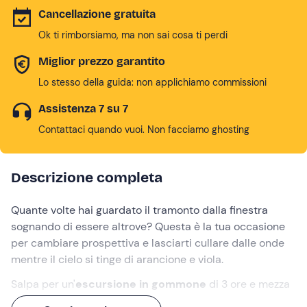
Cancellazione gratuita
Ok ti rimborsiamo, ma non sai cosa ti perdi
Miglior prezzo garantito
Lo stesso della guida: non applichiamo commissioni
Assistenza 7 su 7
Contattaci quando vuoi. Non facciamo ghosting
Descrizione completa
Quante volte hai guardato il tramonto dalla finestra
sognando di essere altrove? Questa è la tua occasione
per cambiare prospettiva e lasciarti cullare dalle onde
mentre il cielo si tinge di arancione e viola.
Salpa per un'
escursione in gommone
di 3 ore e mezza
alla scoperta della
Costiera Sorrentina
, partendo da