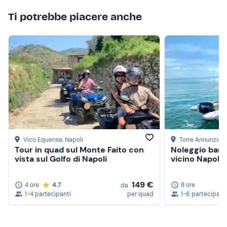
Il punto di ritrovo è
raggiungibile con i mezzi pubblici
;
Ti potrebbe piacere anche
in loco è presente un parcheggio gratuito.
Abbigliamento consigliato
Abbigliamento da mare
Vico Equense
, Napoli
Torre Annunziat
Tour in quad sul Monte Faito con
Noleggio barc
vista sul Golfo di Napoli
vicino Napoli 
149 €
4 ore
4.7
8 ore
da
1-4 partecipanti
per quad
1-6 partecipant