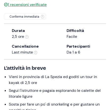
1
recensioni verificate
the
question
Conferma immediata
mark
key
to
Durata
Difficoltà
get
2,5 ore
Facile
the
Cancellazione
Partecipanti
keyboard
Last minute
Da 1 a 6
shortcuts
for
changing
L’attività in breve
dates.
Vieni in provincia di La Spezia ed goditi un tour in
kayak di 2,5 ore
Segui l'istruttore e pagaia esplorando le calette del
litorale ligure
Sosta per fare un po' di snorkeling e per gustare un