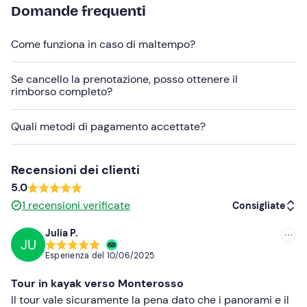
partecipanti
.
Domande frequenti
L'itinerario e le soste potranno variare in base alle
condizioni meteo-marine.
Come funziona in caso di maltempo?
Sono disponibili kayak
singoli e doppi
, che verranno
Se cancello la prenotazione, posso ottenere il
assegnati dagli organizzatori in base alla disponibilità e
rimborso completo?
a loro discrezione.
Per l'aperitivo non sono disponibili alternative in caso di
Quali metodi di pagamento accettate?
allergie o intolleranze
.
Durante l'attività la guida scatterà
foto e video
, che
Recensioni dei clienti
verranno inviati ai partecipanti al termine del tour.
5.0
1
recensioni verificate
Presso il punto di ritrovo sono disponibili
spazi per
Consigliate
cambiarsi
, docce (disponibili nella spiaggia libera
Julia P.
adiacente) e un deposito per gli oggetti di valore.
JU
Consigliate
Esperienza del
10/06/2025
I
cani
non sono ammessi.
Più recenti
Tour in kayak verso Monterosso
In loco sono presenti
parcheggi a pagamento
. Il punto
Meno recenti
Il tour vale sicuramente la pena dato che i panorami e il
di ritrovo è raggiungibile con i
mezzi pubblici
.