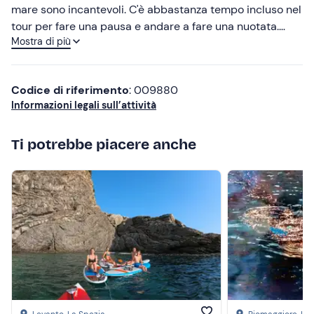
mare sono incantevoli. C'è abbastanza tempo incluso nel
Più alte
Abbigliamento consigliato
tour per fare una pausa e andare a fare una nuotata.
Mostra di più
Luca, la nostra guida, è stato gentile e paziente.
Più basse
Costume da bagno
Non dimenticare di portare
Codice di riferimento
: 009880
Crema solare
Informazioni legali sull’attività
Asciugamano
Ti potrebbe piacere anche
Borraccia con acqua