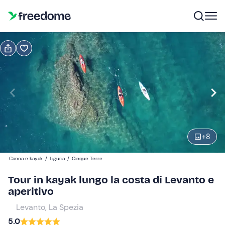
Prenota o regala
Prenota
Regala
Modifica
Navigate
forward
Modifica
09:30
to
interact
+
8
with
Partecipanti
1
the
75 €
Canoa e kayak
/
Liguria
/
Cinque Terre
calendar
and
Tour in kayak lungo la costa di Levanto e
select
aperitivo
a
Levanto, La Spezia
date.
5.0
Press