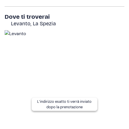
Infine, saliremo nuovamente a bordo dei kayak per fare
ritorno al punto di partenza.
Dove ti troverai
Levanto, La Spezia
L'attività avrà una
durata totale di 2 ore e mezza
.
A chi è rivolto
L'attività è adatta a partire
dai 12 anni
; i
minori di 18
anni
devono essere accompagnati da un adulto
responsabile.
L’attività non è accessibile a persone con
disabilità
motoria
e non è adatta a
donne in gravidanza
.
Per partecipare all'esperienza è
obbligatorio saper
nuotare
.
L’indirizzo esatto ti verrà inviato
Altre informazioni
dopo la prenotazione
L'attività si svolge da
metà maggio fino a metà
settembre
ed è confermata con un numero minimo di
2