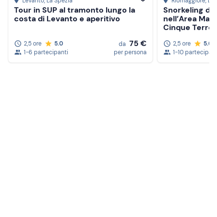
Levanto
, La Spezia
Riomaggiore
, La
Tour in SUP al tramonto lungo la
Snorkeling di 
costa di Levanto e aperitivo
nell’Area Mari
Cinque Terre
75 €
2,5 ore
5.0
2,5 ore
5.0
da
1-6 partecipanti
per persona
1-10 partecipant