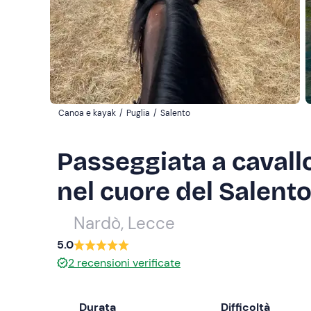
Canoa e kayak
/
Puglia
/
Salento
Passeggiata a cavallo
nel cuore del Salent
Nardò, Lecce
5.0
2
recensioni verificate
Durata
Difficoltà