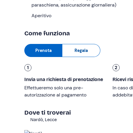
kayak
paraschiena, assicurazione giornaliera)
che ci accompagnerà in questa (seconda) 
Radunati tutti i partecipanti e consegnata l'attrez
Aperitivo
tutte le informazioni utili per lo svolgimento di 
circa. Ed eccoci pronti per la nostra
escursione i
Come funziona
potremo navigare alla volta del
tratto roccioso 
del
tratto sabbioso di Gallipoli
. Pagaieremo alla 
Prenota
Regala
provare l'
emozione unica di essere circondati dal
punto di ritrovo.
1
2
Prima di concludere la giornata, resteremo ancora
forno del territorio
, accompagnati da acqua e vi
Invia una richiesta di prenotazione
Ricevi ri
Effettueremo solo una pre-
In caso d
A chi è rivolto
autorizzazione al pagamento
addebitato
L'esperienza è
adatta a partire da 14 anni
. I min
Per partecipare è richiesto un
peso massimo di 
Dove ti troverai
Nardò, Lecce
Per partecipare è
necessario non aver paura de
L'esperienza
non è accessibile a persone con di