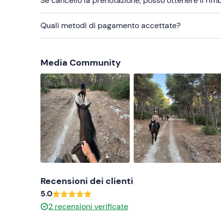
Se cancello la prenotazione, posso ottenere il ri
discrezione della guida.
Quali metodi di pagamento accettate?
In loco è presente
parcheggio gratuito
.
Abbigliamento consigliato
Media Community
Per il tour in kayak: costume da bagno
Per la passeggiata a cavallo (obbligatorio): pan
Non dimenticare di portare
Per il tour in kayak: asciugamano, vestiti e sca
Per la passeggiata a cavallo: vestiti e scarpe d
Recensioni dei clienti
5.0
2
recensioni verificate