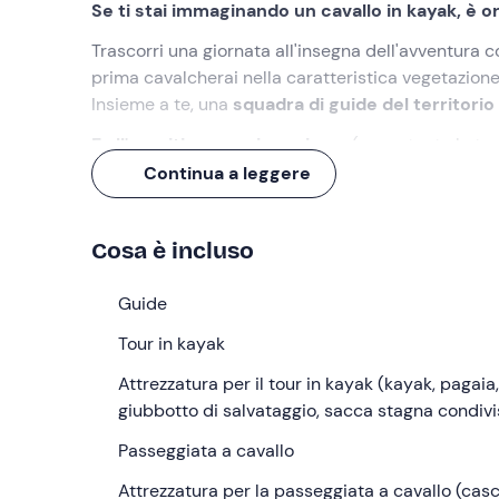
Se ti stai immaginando un cavallo in kayak, è or
Trascorri una giornata all'insegna dell'avventura
prima cavalcherai nella caratteristica vegetazione
Insieme a te, una
squadra di guide del territorio
E all'aperitivo non rinunciamo
(nonostante la tua
Continua a leggere
Cosa faremo
L'appuntamento è
15 minuti prima delle ore 07:
Cosa è incluso
guida della passeggiata a cavallo
che ci accomp
Radunati tutti i partecipanti, verrà consegnata l'
Guide
equitazione
; questo momento avrà durata 10 minut
Tour in kayak
ore
: ci avventureremo nel
Parco Naturale di Por
percorso potremmo anche incontrare delle
Attrezzatura per il tour in kayak (kayak, pagaia,
carat
giubbotto di salvataggio, sacca stagna condivi
Avremo dunque del
tempo libero a disposizione 
successiva; per raggiungerlo è necessario un
Passeggiata a cavallo
tras
L'appuntamento è nel punto di ritrovo a
Attrezzatura per la passeggiata a cavallo (casc
Conchigli