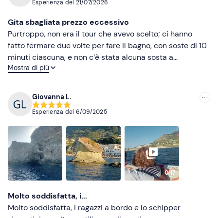
Esperienza del
21/07/2026
Più recenti
Gita sbagliata prezzo eccessivo
Meno recenti
Purtroppo, non era il tour che avevo scelto; ci hanno
fatto fermare due volte per fare il bagno, con soste di 10
Più alte
minuti ciascuna, e non c’è stata alcuna sosta a
Mostra di più
Sant’Angelo, a Ischia. Inoltre, avevamo pagato un
Più basse
supplemento di 74 euro per due adulti e due bambini;
tuttavia, la signora del sito web di Freedom ci ha poi
Giovanna L.
concesso un rimborso parziale, mentre la signora
Esperienza del
6/09/2025
dell’agenzia di Ischia, che aveva prenotato per noi i
biglietti d’imbarco, se n’è completamente lavata le mani,
come si suol dire in questi casi, anche se le avevo fatto
notare che avevamo prenotato la gita in barca con una
sosta a Sant’Angelo
0:17
Molto soddisfatta, i...
Molto soddisfatta, i ragazzi a bordo e lo schipper