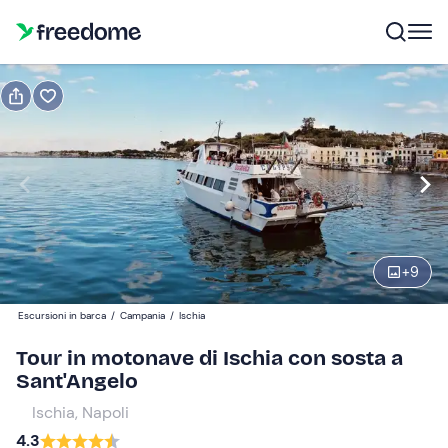
Prenota o regala
Prenota
Regala
Modifica
Navigate
forward
Modifica
14:45
to
interact
+
9
with
Adulti
1
the
25 €
Escursioni in barca
/
Campania
/
Ischia
calendar
and
Tour in motonave di Ischia con sosta a
Bambini
0
select
Sant'Angelo
18 €
a
Ischia, Napoli
date.
Neonati
0
4.3
Press