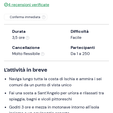
0 €
4
recensioni verificate
the
question
Conferma immediata
mark
key
to
Durata
Difficoltà
get
3,5 ore
Facile
the
Cancellazione
Partecipanti
keyboard
Molto flessibile
Da 1 a 250
shortcuts
for
changing
L’attività in breve
dates.
Naviga lungo tutta la costa di Ischia e ammira i sei
comuni da un punto di vista unico
Fai una sosta a Sant’Angelo per un'ora e rilassati tra
spiaggia, bagni e vicoli pittoreschi
Goditi 3 ore e mezza in motonave intorno all'isola