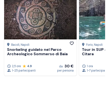
Bacoli
, Napoli
Forio
, Napoli
Snorkeling guidato nel Parco
Tour in SUP a I
Archeologico Sommerso di Baia
Citara
30 €
2,5 ore
4.9
1 ora
da
1-25 partecipanti
per persona
1-7 partecipanti