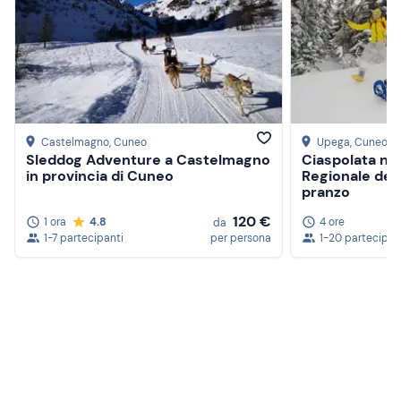
Castelmagno
, Cuneo
Upega
, Cuneo
Sleddog Adventure a Castelmagno
Ciaspolata ne
in provincia di Cuneo
Regionale dell
pranzo
120 €
1 ora
4.8
4 ore
da
1-7 partecipanti
per persona
1-20 partecipan