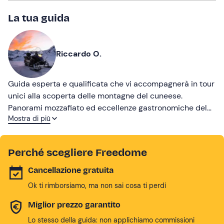
La tua guida
Riccardo O.
Guida esperta e qualificata che vi accompagnerà in tour
unici alla scoperta delle montagne del cuneese.
Panorami mozzafiato ed eccellenze gastronomiche del
Mostra di più
territorio vi aspettano a Prato Nevoso!
Perché scegliere Freedome
Cancellazione gratuita
Ok ti rimborsiamo, ma non sai cosa ti perdi
Miglior prezzo garantito
Lo stesso della guida: non applichiamo commissioni