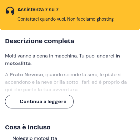
Assistenza 7 su 7
Contattaci quando vuoi. Non facciamo ghosting
Descrizione completa
Molti vanno a cena in macchina. Tu puoi andarci
in
motoslitta
.
A
Prato Nevoso
, quando scende la sera, le piste si
accendono e la neve brilla sotto i fari: ed è proprio da
qui che
parte la tua avventura
.
In questo
tour guidato di 2 ore
puoi sfrecciare tra
Continua a leggere
pendii morbidi, curve divertenti e tratti panoramici che
di notte diventano ancora più spettacolari. Un mix di
adrenalina e atmosfera
che ti accompagna per tutta la
Cosa è incluso
salita, fino a uno
chalet a 2.000 metri di quota
dove ti
aspetta una
Noleggio motoslitta
cena tipica piemontese
.