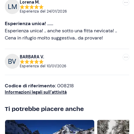
La struttura dispone di
7 motoslitte
, per un totale di
Lorena M.
Consigliate
massimo 14 partecipanti
.
Esperienza del
24/01/2026
La
cena è inclusa nella quota
. Sono disponibili
opzioni
Più recenti
Esperienza unica! .....
per persone con allergie e intolleranze alimentari
:
Meno recenti
Esperienza unica! .. anche sotto una fitta nevicata! ..
contatta la guida ai recapiti indicati nell'e-mail di
Cena in rifugio molto suggestiva.. da provare!
conferma della prenotazione per comunicarle.
Più alte
Il
punto di ritrovo
non è facilmente raggiungibile con i
Più basse
BARBARA V.
mezzi pubblici. In loco è presente un parcheggio
gratuito.
Esperienza del
10/01/2026
Abbigliamento consigliato
Codice di riferimento
: 008218
Abbigliamento da sci
Informazioni legali sull’attività
Giacca e pantaloni impermeabili
Ti potrebbe piacere anche
Scarponcini o stivali
Guanti