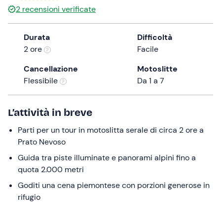
2
recensioni verificate
the
question
mark
Durata
Difficoltà
key
2 ore
Facile
to
Cancellazione
Motoslitte
get
Flessibile
Da 1 a 7
the
keyboard
shortcuts
L’attività in breve
for
changing
Parti per un tour in motoslitta serale di circa 2 ore a
dates.
Prato Nevoso
Guida tra piste illuminate e panorami alpini fino a
quota 2.000 metri
Goditi una cena piemontese con porzioni generose in
rifugio