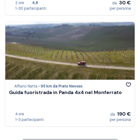
30 €
2 ore
4,8
da
1-30 partecipanti
per persona
Alfiano Natta •
95 km da Prato Nevoso
Guida fuoristrada in Panda 4x4 nel Monferrato
190 €
4 ore
da
1-3 partecipanti
per persona