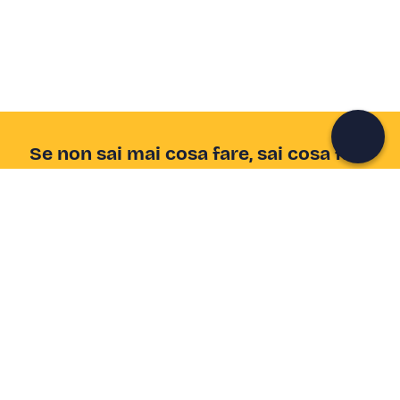
Unisciti a una community di avventurieri come te e
colleziona ricordi indimenticabili!
Continua con l'email
Se non sai mai cosa fare, sai cosa fare
Scrivi la tua email e scopri tante alternative all'aperitivo
e al divano
Indirizzo email
Iscriviti ora
Ho letto e accetto la
Privacy Policy