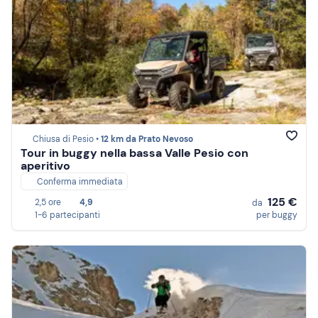
Chiusa di Pesio •
12 km da Prato Nevoso
Tour in buggy nella bassa Valle Pesio con
aperitivo
Conferma immediata
125 €
2,5 ore
4,9
da
1-6 partecipanti
per buggy