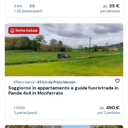
35 €
3 ore
5,0
da
1-20 partecipanti
per persona
Notte inclusa
Alfiano Natta •
95 km da Prato Nevoso
Soggiorno in appartamento e guida fuoristrada in
Panda 4x4 in Monferrato
490 €
1 notte
da
2 partecipanti
per 2 persone