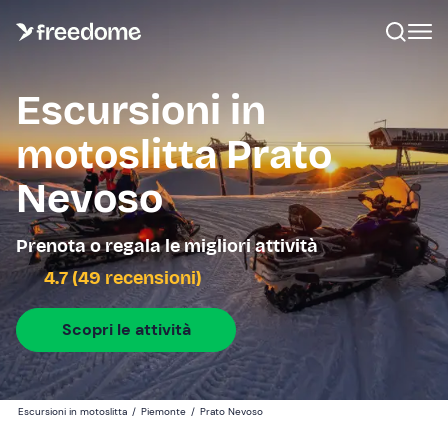
Escursioni in
motoslitta Prato
Nevoso
Prenota o regala le migliori attività
4.7 (49 recensioni)
Scopri le attività
Escursioni in motoslitta
/
Piemonte
/
Prato Nevoso