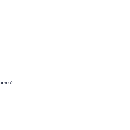
e
r
o il
osi
lla
 come è
nell'e-