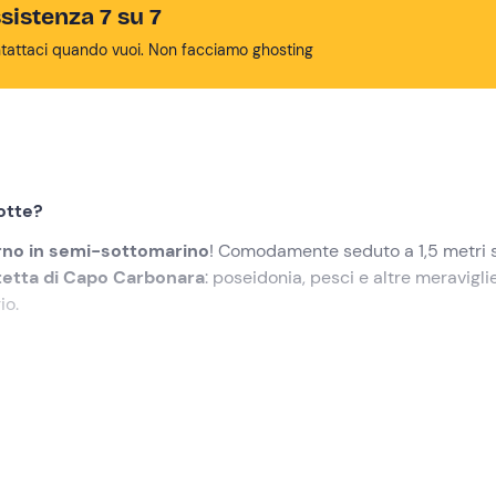
sistenza 7 su 7
tattaci quando vuoi. Non facciamo ghosting
notte?
rno in semi-sottomarino
! Comodamente seduto a 1,5 metri s
otetta di Capo Carbonara
: poseidonia, pesci e altre meravigli
io.
lezionato
nel punto di ritrovo nel villaggio di
Notteri
, nel com