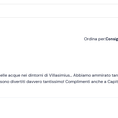
Ordina per:
Consig
Consigliate
Più recenti
Meno recenti
elle acque nei dintorni di Villasimius... Abbiamo ammirato tan
si sono divertiti davvero tantissimo! Complimenti anche a Capi
Più alte
Più basse