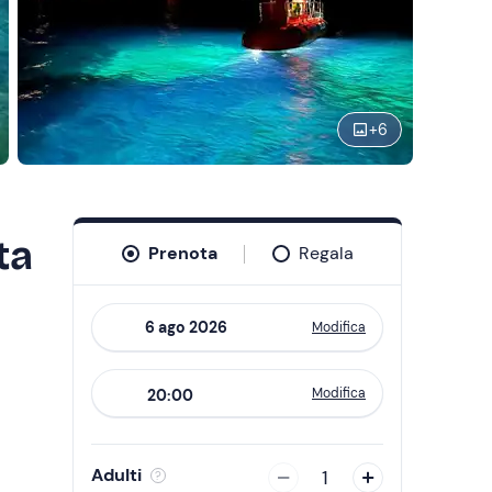
+
6
ta
Prenota
Regala
Modifica
Navigate
forward
Modifica
20:00
to
interact
with
Adulti
1