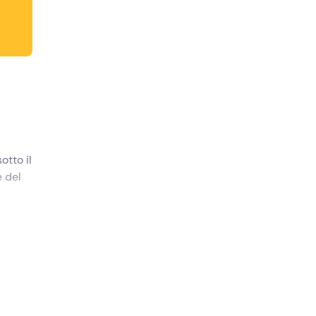
otto il
e del
une di