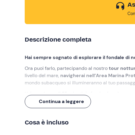
As
Con
Descrizione completa
Hai sempre sognato di esplorare il fondale di 
Ora puoi farlo, partecipando al nostro
tour nottu
livello del mare,
navigherai nell’Area Marina Pr
mondo subacqueo si illumineranno al tuo passagg
Un'esperienza di 35 minuti,
in fondo al mar
!
Continua a leggere
Cosa faremo
L'appuntamento è
10 minuti prima dell'orario se
Cosa è incluso
Villasimius (SU).