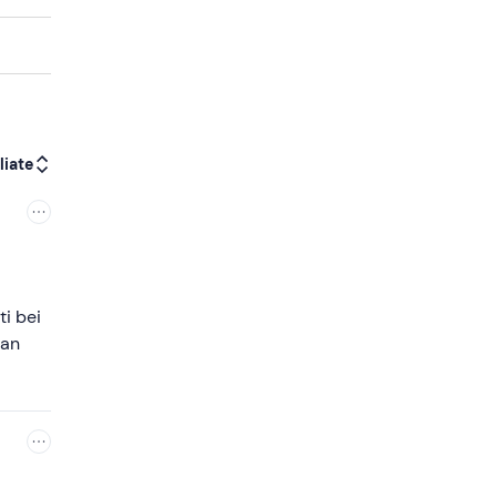
liate
ti bei
tan