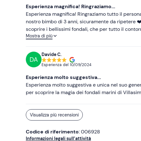
Esperienza magnifica! Ringraziamo...
Esperienza magnifica! Ringraziamo tutto il personal
nostro bimbo di 3 anni, sicuramente da ripetere ❤️ 
scoprire i bellissimi fondali, che per tutto il cont
Mostra di più
ancora più memorabile con i loro sorrisi e la loro s
Davide C.
DA
Esperienza del
10/09/2024
Esperienza molto suggestiva...
Esperienza molto suggestiva e unica nel suo genere
per scoprire la magia dei fondali marini di Villasi
Visualizza più recensioni
Codice di riferimento
: 006928
Informazioni legali sull’attività