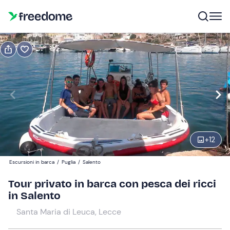
Prenota o regala
Prenota
Regala
Modifica
Navigate
forward
Modifica
13:00
to
interact
+
12
with
Partecipanti
1
the
700 €
Escursioni in barca
/
Puglia
/
Salento
calendar
il prezzo totale è fisso per gruppi da 1 a 12 partecipanti
and
Tour privato in barca con pesca dei ricci
select
in Salento
a
Santa Maria di Leuca, Lecce
date.
Press