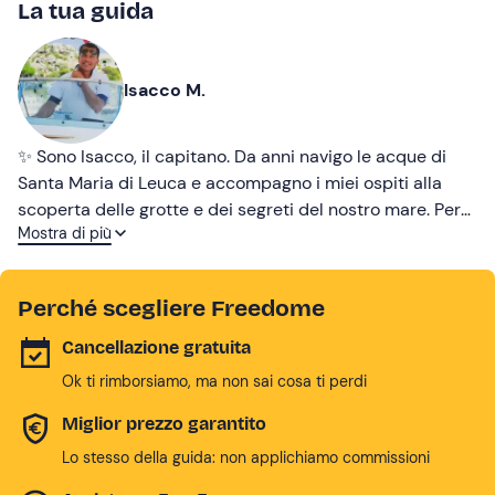
La tua guida
Isacco M.
✨ Sono Isacco, il capitano. Da anni navigo le acque di
Santa Maria di Leuca e accompagno i miei ospiti alla
scoperta delle grotte e dei segreti del nostro mare. Per
Mostra di più
me ogni escursione non è solo una gita, ma
un’esperienza da vivere insieme: tuffi nel blu, panorami
mozzafiato e il piacere di raccontarvi le storie del mio
Perché scegliere Freedome
territorio. Salite a bordo, vi porto dove il mare incontra la
leggenda. 🌊⚓
Cancellazione gratuita
Ok ti rimborsiamo, ma non sai cosa ti perdi
Miglior prezzo garantito
Lo stesso della guida: non applichiamo commissioni