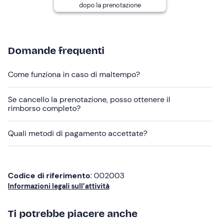
dopo la prenotazione
Costume da bagno
Abbigliamento comodo da mare
Ciabatte
Domande frequenti
Non dimenticare di portare
Come funziona in caso di maltempo?
Asciugamano
Se cancello la prenotazione, posso ottenere il
Occhiali da sole
rimborso completo?
Crema solare
Quali metodi di pagamento accettate?
Cappellino
Codice di riferimento
: 002003
Informazioni legali sull’attività
Ti potrebbe piacere anche