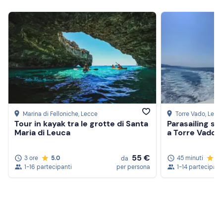
Marina di Felloniche
, Lecce
Torre Vado
, Lecc
Tour in kayak tra le grotte di Santa
Parasailing su
Maria di Leuca
a Torre Vado
55 €
3 ore
5.0
45 minuti
5
da
1-16 partecipanti
per persona
1-14 partecipant