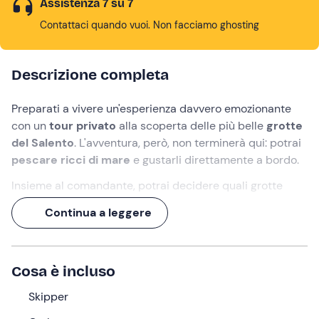
Assistenza 7 su 7
Contattaci quando vuoi. Non facciamo ghosting
Descrizione completa
Preparati a vivere un'esperienza davvero emozionante
con un
tour privato
alla scoperta delle
più belle
grotte
del Salento
. L'avventura, però, non terminerà qui: potrai
pescare ricci di mare
e gustarli direttamente a bordo.
Insieme al comandante, potrai decidere quali grotte
visitare e dove fermarvi per un bel tuffo nelle acque
Continua a leggere
limpide e trasparenti della
costa adriatica
o di quella
ionica
.
Un'esperienza rilassante ma che ti regalerà tante
Cosa è incluso
emozioni: proverai un senso di soddisfazione incredibile
nell'assaggiare ciò che avrai pescato con le tue forze.
Skipper
Un'
emozionante avventura
ti aspetta!