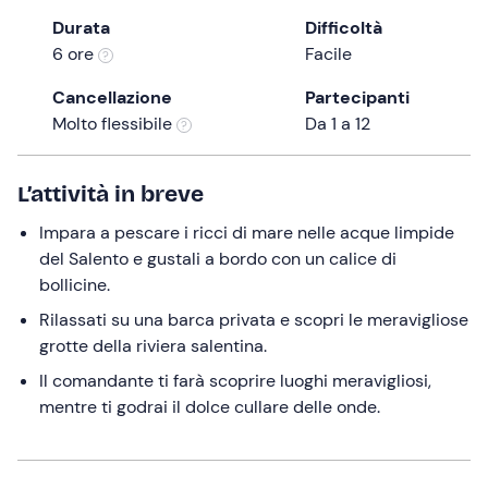
the
Durata
Difficoltà
question
6 ore
Facile
mark
Cancellazione
Partecipanti
key
Molto flessibile
Da 1 a 12
to
get
the
L’attività in breve
keyboard
Impara a pescare i ricci di mare nelle acque limpide
shortcuts
del Salento e gustali a bordo con un calice di
for
bollicine.
changing
dates.
Rilassati su una barca privata e scopri le meravigliose
grotte della riviera salentina.
Il comandante ti farà scoprire luoghi meravigliosi,
mentre ti godrai il dolce cullare delle onde.